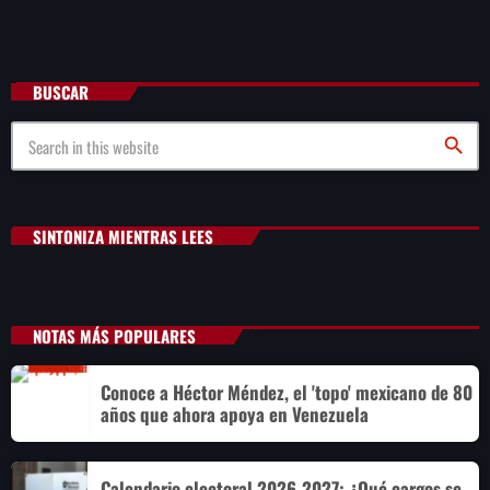
BUSCAR
search
SINTONIZA MIENTRAS LEES
NOTAS MÁS POPULARES
Conoce a Héctor Méndez, el 'topo' mexicano de 80
años que ahora apoya en Venezuela
Calendario electoral 2026-2027: ¿Qué cargos se