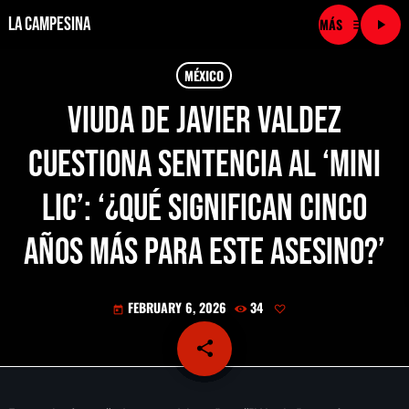
La Campesina
menu
play_arrow
close
MÉXICO
Viuda de Javier Valdez
play_arrow
LA CAMPESINA CADENA
cuestiona sentencia al ‘Mini
play_arrow
LA CAMPESINA 101.9 FM
Lic’: ‘¿Qué significan cinco
play_arrow
LA CAMPESINA 96.7 FM
años más para este asesino?’
play_arrow
LA CAMPESINA 106.3 FM
FEBRUARY 6, 2026
34
today
play_arrow
LA CAMPESINA 92.5 FM
share
email
play_arrow
LA CAMPESINA 107.9 FM