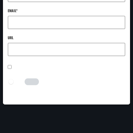
EMAIL*
URL
SAVE MY NAME, EMAIL, AND WEBSITE IN THIS BROWSER FOR THE NEXT TIME I
COMMENT.
I AM HUMAN
Tick the switch to enable the submit button.