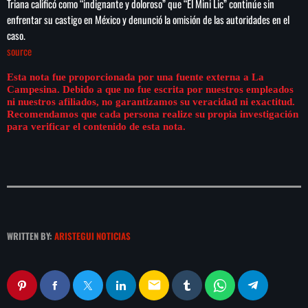
Triana calificó como “indignante y doloroso” que “El Mini Lic” continúe sin
play_arrow
LA CAMPESINA 104.5 FM
enfrentar su castigo en México y denunció la omisión de las autoridades en el
caso.
source
play_arrow
LA CAMPESINA GEORGIA
Esta nota fue proporcionada por una fuente externa a La
Campesina. Debido a que no fue escrita por nuestros empleados
ni nuestros afiliados, no garantizamos su veracidad ni exactitud.
Recomendamos que cada persona realize su propia investigación
para verificar el contenido de esta nota.
INICIO
NOTAS
PROGRAMACIÓN
keyboard_arrow_down
LOCUCIÓN (TALENTO AL AIRE)
COMUNÍCATE
WRITTEN BY:
ARISTEGUI NOTICIAS
RANKING
PUBLICIDAD
email
HISTORIA