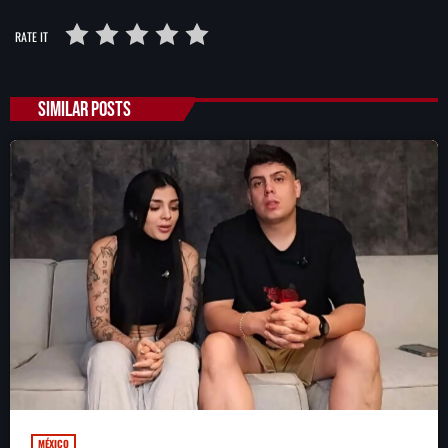
RATE IT
SEARCH
SIMILAR POSTS
SEARCH
NOTAS
Cae primer detenido por robo a casa de
Karely Ruiz
Senado allana el nombramiento de Todd
Blanche como fiscal general de EE.UU.
Vinícius Jr renueva con en el Real Madrid
hasta 2032
MÉXICO