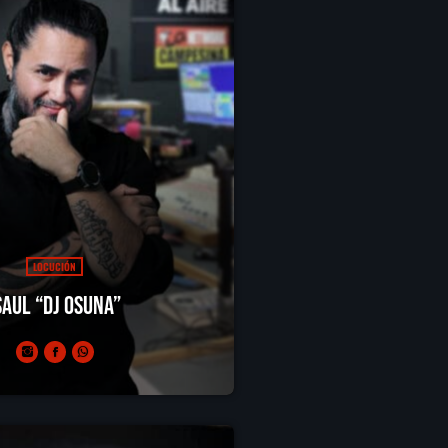
LOCUCIÓN
Saul “DJ Osuna”
s norteñitas para acompañar la carne
as en un sabadito, DJ Osuna es a quien