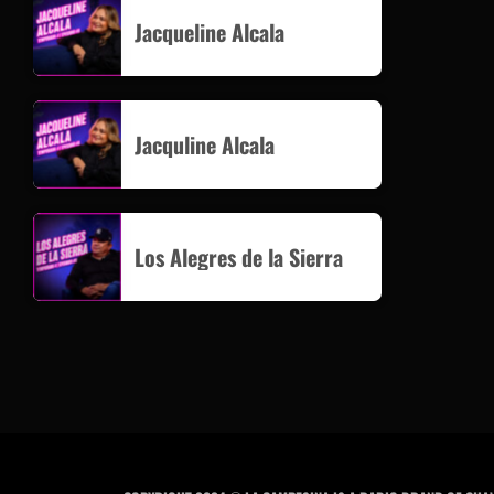
Jacqueline Alcala
Jacquline Alcala
Los Alegres de la Sierra