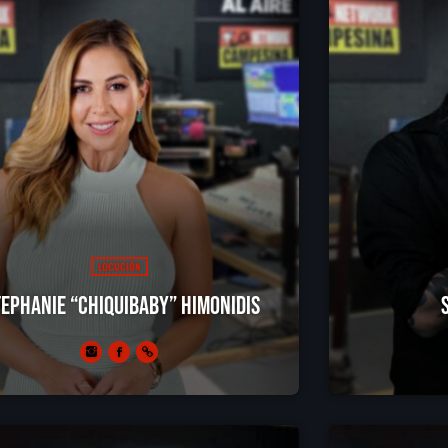
LOCUCIÓN
tephanie “Chiquibaby” Himonidis
nfo;sinfd
Si necesitas una
asada y las chel
necesitas.