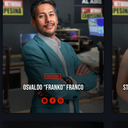
LOCUCIÓN
Osvaldo “Franko” Franco
S
Franko es un comunicador profesional que le gusta
a;sd
cotorrear mientras trae historias personals reales al
aire.