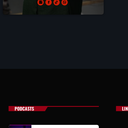
Tony "El Tigre" Arias tiene más de 20 años en radio,
alegrando a todos los que lo escuchan con sus
ocurrencias, chistes, y buen humor.
PODCASTS
LI