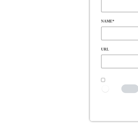
NAME*
URL
SAVE MY NAME,
I AM HU
Tick the switch to 