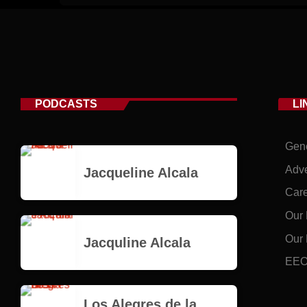
PODCASTS
LI
Gene
Adve
Jacqueline Alcala
Car
Our
Our 
Jacquline Alcala
EEO 
Los Alegres de la