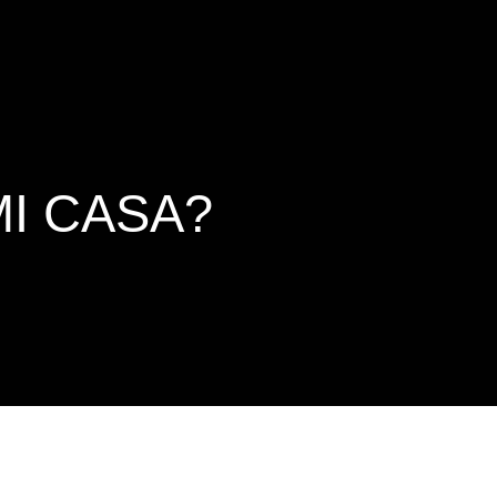
Ruiz
Senado allana el nombramiento de Todd
Blanche como fiscal general de EE.UU.
MI CASA?
Vinícius Jr renueva con en el Real Madrid
hasta 2032