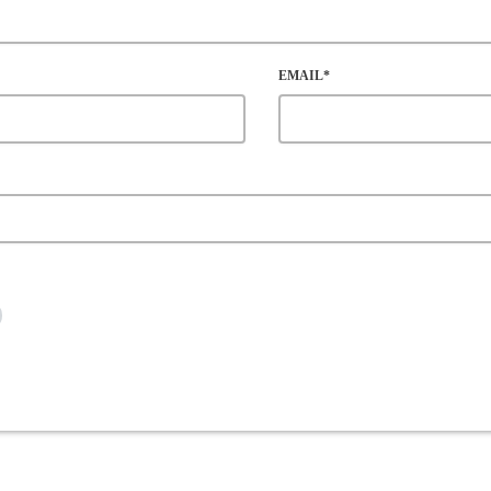
EMAIL*
 EMAIL, AND WEBSITE IN THIS BROWSER FOR THE NEXT TIME I COMMENT
MAN
enable the submit button.