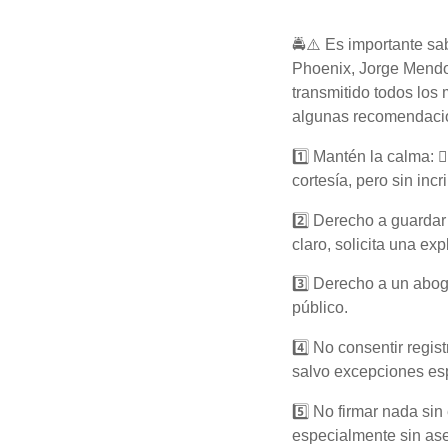
🚔⚠️ Es importante sa
Phoenix, Jorge Mendo
transmitido todos los
algunas recomendacio
1️⃣ Mantén la calma: 
cortesía, pero sin incr
2️⃣ Derecho a guardar
claro, solicita una exp
3️⃣ Derecho a un abog
público.
4️⃣ No consentir regist
salvo excepciones esp
5️⃣ No firmar nada sin
especialmente sin ase