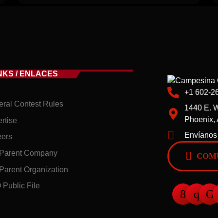
NKS / ENLACES
+1 602-2
ral Contest Rules
1440 E. W
Phoenix,
rtise
Envíanos
eers
 Parent Company
COMU
Parent Organization
Public File