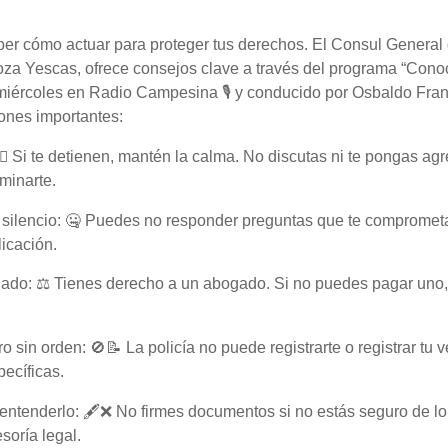
ber cómo actuar para proteger tus derechos. El Consul General
za Yescas, ofrece consejos clave a través del programa “Conoc
 miércoles en Radio Campesina 🎙️ y conducido por Osbaldo Fra
nes importantes:
‍♂️ Si te detienen, mantén la calma. No discutas ni te pongas a
iminarte.
 silencio: 🤐 Puedes no responder preguntas que te compromet
licación.
ado: ⚖️ Tienes derecho a un abogado. Si no puedes pagar uno,
ro sin orden: 🚫📝 La policía no puede registrarte o registrar tu 
ecíficas.
 entenderlo: 🖋️❌ No firmes documentos si no estás seguro de lo
soría legal.