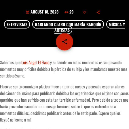
play_arrow
LA CAMPESINA 104.5 FM
29
AUGUST 18, 2023
today
play_arrow
LA CAMPESINA GEORGIA
ENTREVISTAS
HABLANDO CLARO CON MARÍA BARQUÍN
MÚSICA Y
ARTISTAS
share
email
INICIO
Sabemos que
‪Luis Angel El Flaco‬
y su familia en estos momentos están pasando
momentos muy difíciles debido a la pérdida de su hija y les mandamos nuestro más
NOTAS
sentido pésame.
PROGRAMACIÓN
keyboard_arrow_down
Flaco se sentó conmigo a platicar hace un par de meses y pensaba esperar al mes
del cáncer del máma para publicarlo debido a las experiencias que él tiene con seres
LOCUCIÓN (TALENTO AL AIRE)
COMUNÍCATE
queridos que han sufrido con esta tan terrible enfermedad. Pero debido a todos nos
RANKING
haría provecho escuchar un mensaje hermoso sobre lo que es enfrentarse a
PUBLICIDAD
momentos difíciles, decidimos publicarlo antes de lo anticipado. Espero que les
llegué así como a mí.
HISTORIA