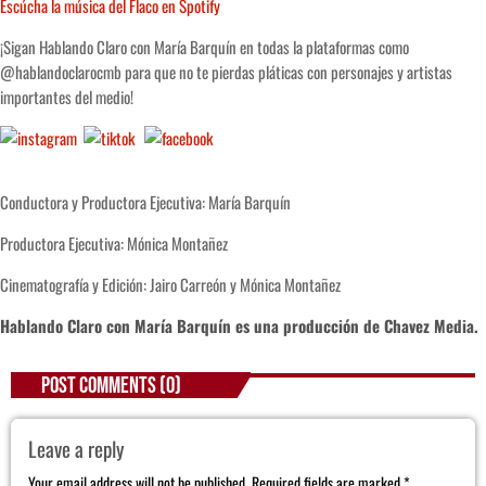
Escúcha la música del Flaco en Spotify
¡Sigan Hablando Claro con María Barquín en todas la plataformas como
@hablandoclarocmb para que no te pierdas pláticas con personajes y artistas
importantes del medio!
SEARCH
SEARCH
Conductora y Productora Ejecutiva: María Barquín
NOTAS
Productora Ejecutiva: Mónica Montañez
Cae primer detenido por robo a casa de
Cinematografía y Edición: Jairo Carreón y Mónica Montañez
Karely Ruiz
Hablando Claro con María Barquín es una producción de
Chavez Media
.
Senado allana el nombramiento de Todd
Blanche como fiscal general de EE.UU.
POST COMMENTS (0)
Leave a reply
Vinícius Jr renueva con en el Real Madrid
hasta 2032
Your email address will not be published. Required fields are marked *