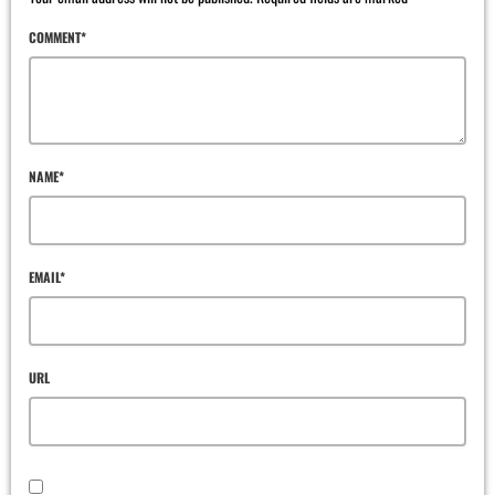
COMMENT*
NAME*
EMAIL*
URL
SAVE MY NAME, EMAIL, AND WEBSITE IN THIS BROWSER FOR THE NEXT TIME I