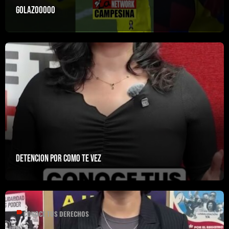
GOLAZOOOOO
Detencion por como te vez
label
CONOCE TUS DERECHOS