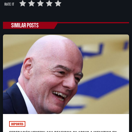
RATE IT
SIMILAR POSTS
SEARCH
SEARCH
NOTAS
Importaciones de gas frenan soberanía
energética de México: Comité científico
Milei celebra ‘visita histórica’ del papa León
XIV en noviembre
Federación Venezolana reafirma su apoyo a
DEPORTES
Infantino en medio de polémica comercial