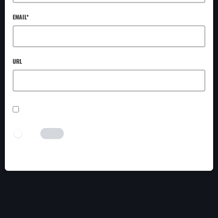
EMAIL*
URL
SAVE MY NAME, EMAIL, AND WEBSITE IN THIS BROWSER FOR THE NEXT TIME I
COMMENT.
I AM HUMAN
Tick the switch to enable the submit button.