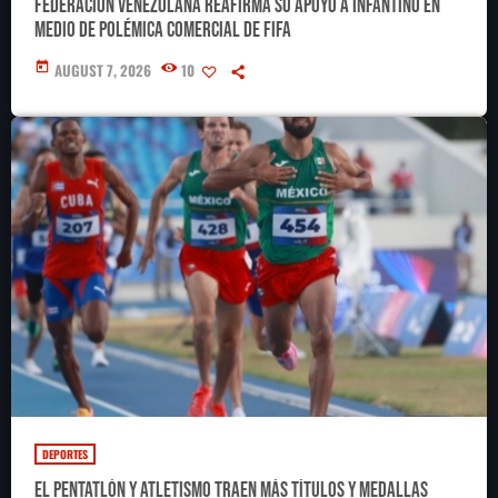
de FIFA
Federación Venezolana reafirma su apoyo a Infantino en
medio de polémica comercial de FIFA
today
AUGUST 7, 2026
10
DEPORTES
El pentatlón y atletismo traen más títulos y medallas