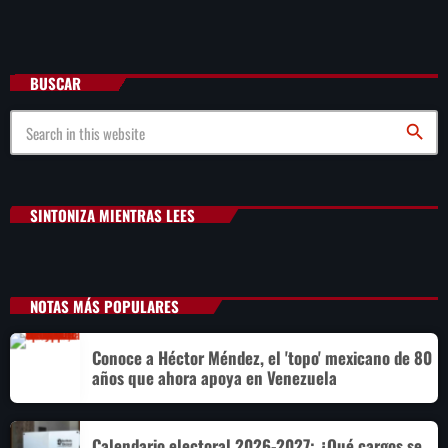
BUSCAR
search
SINTONIZA MIENTRAS LEES
NOTAS MÁS POPULARES
Conoce a Héctor Méndez, el 'topo' mexicano de 80
años que ahora apoya en Venezuela
Calendario electoral 2026-2027: ¿Qué cargos se