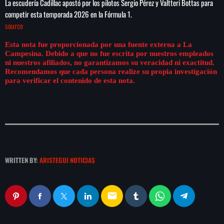
La escudería Cadillac apostó por los pilotos Sergio Pérez y Valtteri Bottas para
play_arrow
LA CAMPESINA 104.5 FM
competir esta temporada 2026 en la Fórmula 1.
source
play_arrow
LA CAMPESINA GEORGIA
Esta nota fue proporcionada por una fuente externa a La
Campesina. Debido a que no fue escrita por nuestros empleados
ni nuestros afiliados, no garantizamos su veracidad ni exactitud.
Recomendamos que cada persona realize su propia investigación
para verificar el contenido de esta nota.
INICIO
NOTAS
PROGRAMACIÓN
keyboard_arrow_down
WRITTEN BY:
ARISTEGUI NOTICIAS
LOCUCIÓN (TALENTO AL AIRE)
COMUNÍCATE
RANKING
PUBLICIDAD
email
HISTORIA