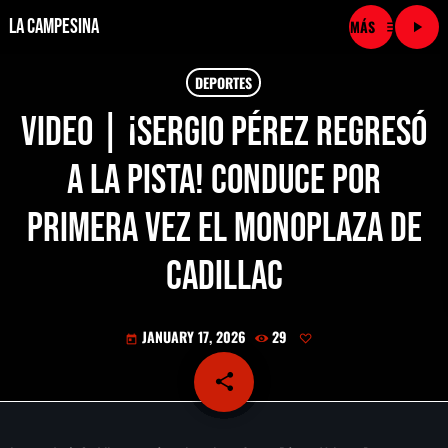
La Campesina
menu
play_arrow
close
DEPORTES
Video | ¡Sergio Pérez regresó
play_arrow
LA CAMPESINA CADENA
a la pista! Conduce por
play_arrow
LA CAMPESINA 101.9 FM
primera vez el monoplaza de
play_arrow
LA CAMPESINA 96.7 FM
Cadillac
play_arrow
LA CAMPESINA 106.3 FM
JANUARY 17, 2026
29
today
play_arrow
LA CAMPESINA 92.5 FM
share
email
play_arrow
LA CAMPESINA 107.9 FM