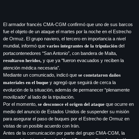
play_arrow
LA CAMPESINA 104.5 FM
play_arrow
LA CAMPESINA GEORGIA
El armador francés CMA-CGM confirmó que uno de sus barcos
fue el objeto de un ataque el martes por la noche en el Estrecho
de Ormuz. El grupo naviero, el tercero en importancia a nivel
mundial, informó que
del
varios integrantes de la tripulación
portacontenedores “San Antonio”, con bandera de Malta,
INICIO
y que ya “fueron evacuados y reciben la
resultaron heridos,
atención médica necesaria”.
NOTAS
Mediante un comunicado, indicó que
se constataron daños
y agregó que seguirá de cerca la
materiales en el buque
keyboard
PROGRAMACIÓN
evolución de la situación, además de permanecer “plenamente
movilizado” al lado de la tripulación.
LOCUCIÓN (TALENTO AL AIRE)
COMUNÍCATE
Por el momento,
que ocurre en
se desconoce el origen del ataque
medio del anuncio de Estados Unidos de suspender su misión
RANKING
para asegurar el paso de buques por el Estrecho de Ormuz en
PUBLICIDAD
vistas de un posible acuerdo con Irán.
Antes de la comunicación por parte del grupo CMA-CGM, la
HISTORIA