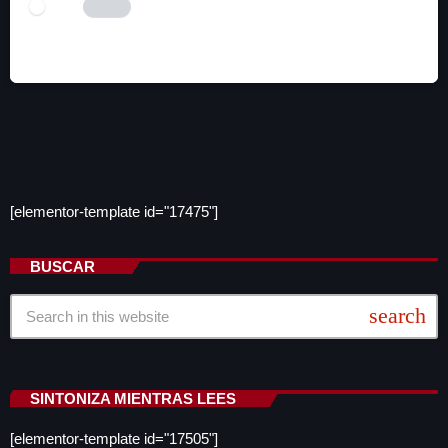
I AM HUMAN
Tick the switch to enable the submit button.
[elementor-template id="17475"]
BUSCAR
search
SINTONIZA MIENTRAS LEES
[elementor-template id="17505"]