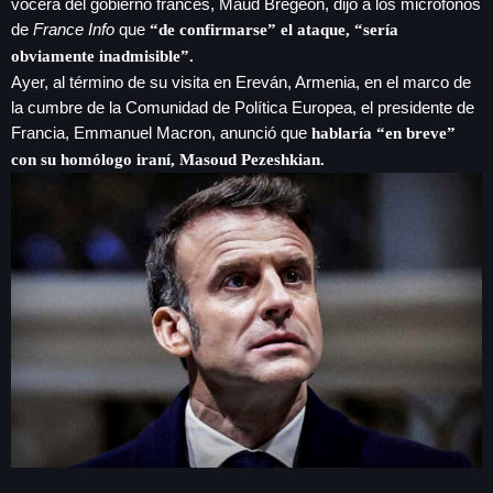
vocera del gobierno francés, Maud Bregeon, dijo a los micrófonos
de
France Info
que
“de confirmarse” el ataque, “sería
obviamente inadmisible”.
Ayer, al término de su visita en Ereván, Armenia, en el marco de
la cumbre de la Comunidad de Política Europea, el presidente de
SEARCH
Francia, Emmanuel Macron, anunció que
hablaría “en breve”
SEARCH
con su homólogo iraní, Masoud Pezeshkian.
NOTAS
Sheinbaum abre la puerta al fracking
y matiza promesa de campaña
Irán anuncia que el acuerdo con Omán
para gestionar el estrecho de Ormuz
está en su ‘fase final de revisión’
Murió Jorge Messi, padre de Lionel, a
los 68 años