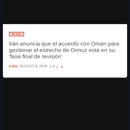
MUNDO
Irán anuncia que el acuerdo con Omán para
gestionar el estrecho de Ormuz está en su
‘fase final de revisión’
today
AUGUST 8, 2026
6