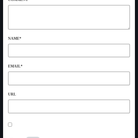
NAME*
EMAIL*
URL
SAVE MY NAME, EMAIL, AND WEBSITE IN THIS BROWSER
FOR THE NEXT TIME I COMMENT.