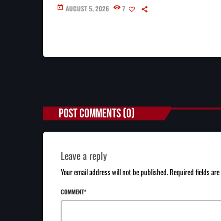
AUGUST 5, 2026
7
today
POST COMMENTS (0)
Leave a reply
Your email address will not be published. Required fields ar
COMMENT*