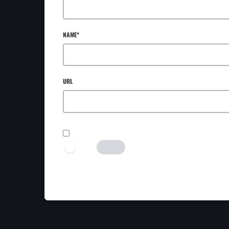
NAME*
URL
SAVE MY NAME, EMAIL, AND WEBSITE IN THIS BROWSER FOR TH
I AM HUMAN
Tick the switch to enable the submit button.