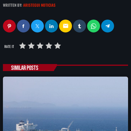
WRITTEN BY:
ARISTEGUI NOTICIAS
email
RATE IT
SIMILAR POSTS