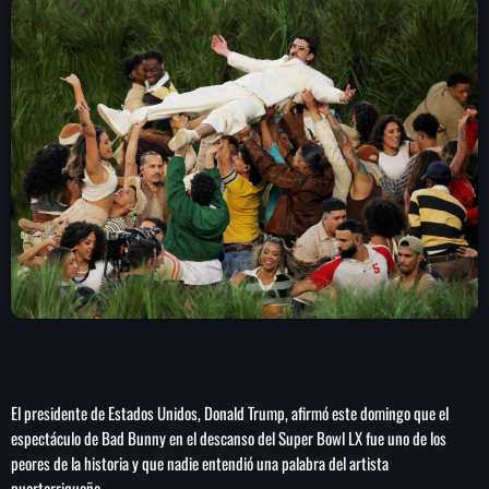
play_arrow
LA CAMPESINA 104.5 FM
play_arrow
LA CAMPESINA GEORGIA
INICIO
NOTAS
PROGRAMACIÓN
keyboard_arrow_down
LOCUCIÓN (TALENTO AL AIRE)
COMUNÍCATE
RANKING
El presidente de Estados Unidos, Donald Trump, afirmó este domingo que el
PUBLICIDAD
espectáculo de Bad Bunny en el descanso del Super Bowl LX fue uno de los
peores de la historia y que nadie entendió una palabra del artista
HISTORIA
puertorriqueño.