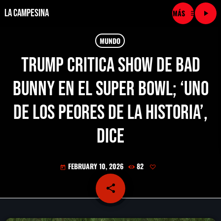
La Campesina
menu
play_arrow
close
MUNDO
Trump critica show de Bad
play_arrow
LA CAMPESINA CADENA
Bunny en el Super Bowl; ‘uno
play_arrow
LA CAMPESINA 101.9 FM
de los peores de la historia’,
play_arrow
LA CAMPESINA 96.7 FM
dice
play_arrow
LA CAMPESINA 106.3 FM
FEBRUARY 10, 2026
82
today
play_arrow
LA CAMPESINA 92.5 FM
share
email
play_arrow
LA CAMPESINA 107.9 FM