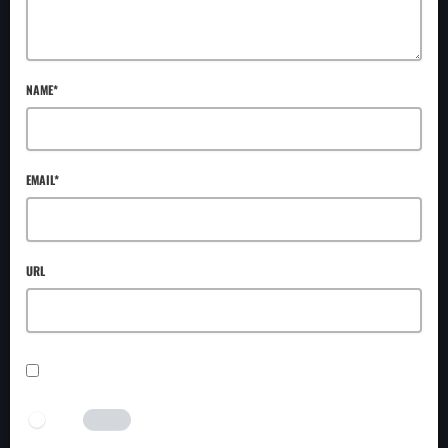
NAME*
EMAIL*
URL
SAVE MY NAME, EMAIL, AND WEBSITE IN THIS BROWSER FOR THE NEXT TIME I
COMMENT.
I AM HUMAN