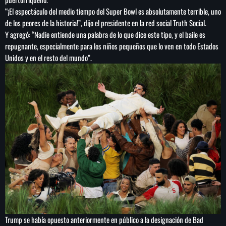
“¡El espectáculo del medio tiempo del Super Bowl es absolutamente terrible, uno
de los peores de la historia!”, dijo el presidente en la red social Truth Social.
Y agregó: “Nadie entiende una palabra de lo que dice este tipo, y el baile es
repugnante, especialmente para los niños pequeños que lo ven en todo Estados
SEARCH
Unidos y en el resto del mundo”.
SEARCH
NOTAS
Sheinbaum abre la puerta al fracking y
matiza promesa de campaña
Irán anuncia que el acuerdo con Omán para
gestionar el estrecho de Ormuz está en su
‘fase final de revisión’
Murió Jorge Messi, padre de Lionel, a los 68
Trump se había opuesto anteriormente en público a la designación de Bad
años