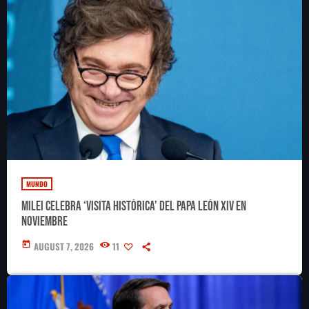
MUNDO
Milei celebra ‘visita histórica’ del papa León XIV en
noviembre
today
AUGUST 7, 2026
11