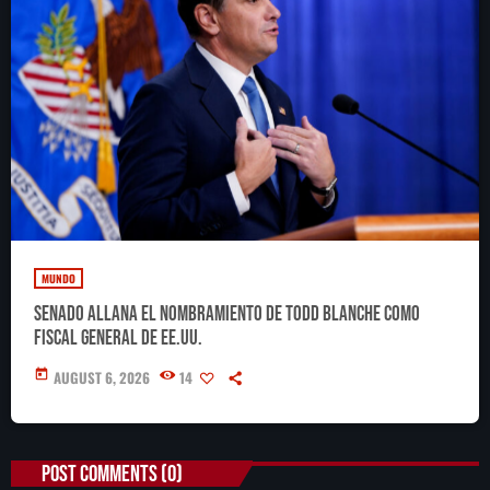
MUNDO
Senado allana el nombramiento de Todd Blanche como
fiscal general de EE.UU.
today
AUGUST 6, 2026
14
POST COMMENTS (0)