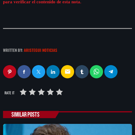
de FIFA
para verificar el contenido de esta nota.
WRITTEN BY:
ARISTEGUI NOTICIAS
email
RATE IT
SIMILAR POSTS