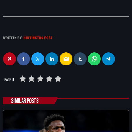
WRITTEN BY:
HUFFINGTON POST
email
RATE IT
SIMILAR POSTS