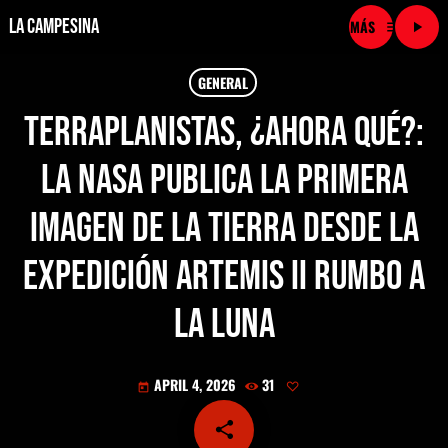
La Campesina
menu
play_arrow
close
GENERAL
Terraplanistas, ¿ahora qué?:
play_arrow
LA CAMPESINA CADENA
la NASA publica la primera
play_arrow
LA CAMPESINA 101.9 FM
imagen de la Tierra desde la
play_arrow
LA CAMPESINA 96.7 FM
expedición Artemis II rumbo a
play_arrow
LA CAMPESINA 106.3 FM
la Luna
play_arrow
LA CAMPESINA 92.5 FM
APRIL 4, 2026
31
today
play_arrow
LA CAMPESINA 107.9 FM
share
email