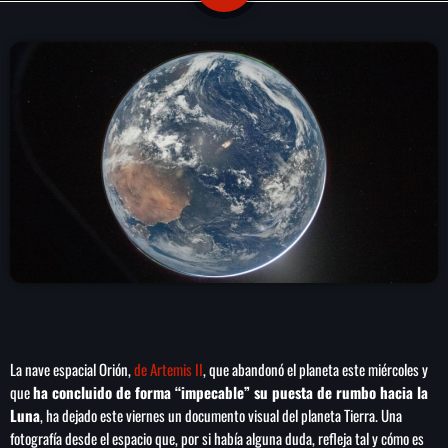
play_arrow
LA CAMPESINA 104.5 FM
play_arrow
LA CAMPESINA GEORGIA
INICIO
NOTAS
PROGRAMACIÓN
keyboard_arrow_down
LOCUCIÓN (TALENTO AL AIRE)
COMUNÍCATE
RANKING
La nave espacial Orión,
de Artemis II
, que abandonó el planeta este miércoles y
PUBLICIDAD
que
ha concluido de forma “impecable” su puesta de rumbo hacia la
Luna
, ha dejado este viernes un documento visual del planeta Tierra. Una
HISTORIA
fotografía desde el espacio que, por si había alguna duda, refleja tal y cómo es