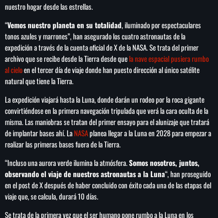
nuestro hogar desde las estrellas.
“
Vemos nuestro planeta en su totalidad
, iluminado por espectaculares
tonos azules y marrones”, han asegurado los cuatro astronautas de la
expedición a través de la cuenta oficial de X de la NASA. Se trata del primer
SEARCH
archivo que se recibe desde la Tierra desde que
la nave espacial pusiera rumbo
SEARCH
al cielo
en el tercer día de viaje donde han puesto dirección al único satélite
natural que tiene la Tierra.
NOTAS
La expedición viajará hasta la Luna, donde darán un rodeo por la roca gigante
convirtiéndose en la primera navegación tripulada que verá la cara oculta de la
Cae primer detenido por robo a casa de
misma. Las maniobras se tratan del primer ensayo para el alunizaje que tratará
Karely Ruiz
de implantar bases ahí. La
NASA
planea llegar a la Luna en 2028 para empezar a
realizar las primeras bases fuera de la Tierra.
“Incluso una aurora verde ilumina la atmósfera.
Somos nosotros, juntos,
Senado allana el nombramiento de Todd
Blanche como fiscal general de EE.UU.
observando el viaje de nuestros astronautas a la Luna
“, han proseguido
en el post de X después de haber concluido con éxito cada una de las etapas del
viaje que, se calcula, durará 10 días.
Vinícius Jr renueva con en el Real Madrid
Se trata de la primera vez que el ser humano pone rumbo a la Luna en los
hasta 2032