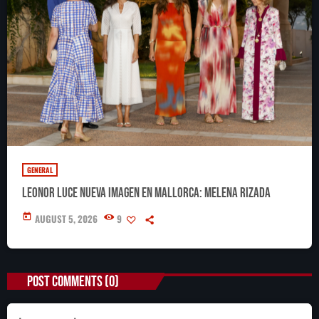
GENERAL
Leonor luce nueva imagen en Mallorca: melena rizada
today
AUGUST 5, 2026
9
POST COMMENTS (0)