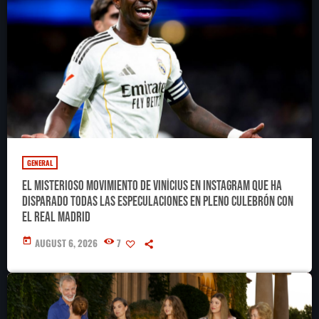
GENERAL
El misterioso movimiento de Vinícius en Instagram que ha
disparado todas las especulaciones en pleno culebrón con
el Real Madrid
today
AUGUST 6, 2026
7