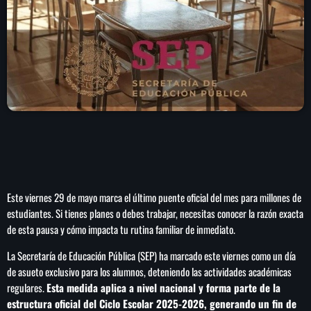
play_arrow
LA CAMPESINA 104.5 FM
play_arrow
LA CAMPESINA GEORGIA
INICIO
NOTAS
Este viernes 29 de mayo marca el último puente oficial del mes para millones de
PROGRAMACIÓN
keyboard_arrow_down
estudiantes. Si tienes planes o debes trabajar, necesitas conocer la razón exacta
de esta pausa y cómo impacta tu rutina familiar de inmediato.
LOCUCIÓN (TALENTO AL AIRE)
COMUNÍCATE
RANKING
La Secretaría de Educación Pública (SEP) ha marcado este viernes como un día
PUBLICIDAD
de asueto exclusivo para los alumnos, deteniendo las actividades académicas
regulares.
Esta medida aplica a nivel nacional y forma parte de la
HISTORIA
estructura oficial del Ciclo Escolar 2025-2026, generando un fin de