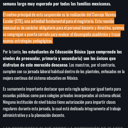
semana largo muy esperado por todas las familias mexicanas.
El motivo principal de esta suspensión es la realización del Consejo Técnico
Escolar (CTE), una actividad fundamental para el magisterio. Esta reunión
mensual es de carácter obligatorio para el personal docente y directivo, quienes
SEARCH
se congregan a puerta cerrada para evaluar el desempeño académico y trazar
SEARCH
nuevas estrategias pedagógicas.
Por lo tanto,
los estudiantes de Educación Básica (que comprende los
NOTAS
niveles de preescolar, primaria y secundaria) son los únicos que
disfrutan de este merecido descanso
. Los maestros, por el contrario,
Cae primer detenido por robo a casa de
cumplen con su jornada laboral habitual dentro de los planteles, enfocados en la
Karely Ruiz
mejora continua del sistema educativo en México.
Es sumamente importante destacar que esta regla aplica por igual tanto para
escuelas públicas como para colegios privados incorporados al sistema oficial.
Senado allana el nombramiento de Todd
Blanche como fiscal general de EE.UU.
Ninguna institución de nivel básico tiene autorización para impartir clases
regulares durante esta jornada, la cual está dedicada íntegramente al trabajo
administrativo y a la planeación docente.
Vinícius Jr renueva con en el Real Madrid
hasta 2032