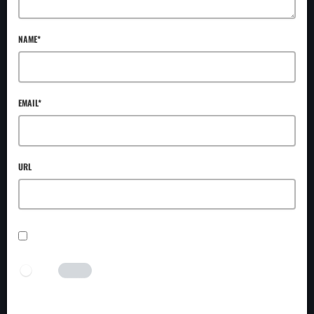
NAME*
EMAIL*
URL
SAVE MY NAME, EMAIL, AND WEBSITE IN THIS BROWSER FOR THE NEXT TIME I
COMMENT.
I AM HUMAN
Tick the switch to enable the submit button.