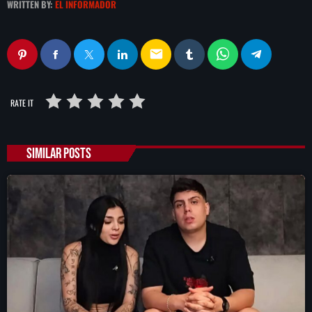
WRITTEN BY:
EL INFORMADOR
email
RATE IT
SIMILAR POSTS