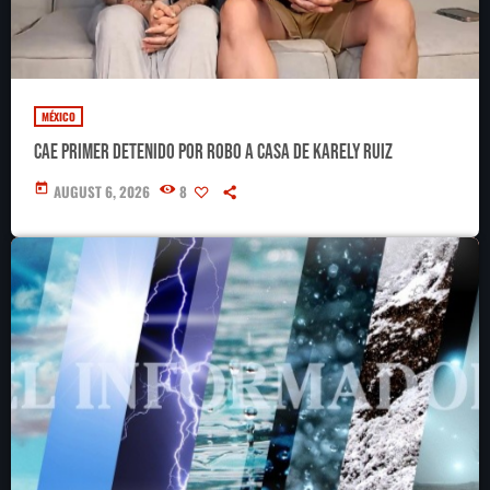
MÉXICO
Cae primer detenido por robo a casa de Karely Ruiz
today
AUGUST 6, 2026
8