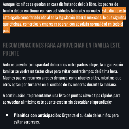
Aunque los niños se quedan en casa disfrutando del día libre, los padres de
familia deben continuar con sus actividades laborales normales.
Este día no está
catalogado como feriado oficial en la legislación laboral mexicana, lo que significa
que oficinas, comercios y empresas operan con absoluta normalidad en todo el
país.
Recomendaciones para aprovechar en familia este
puente
Ante esta evidente disparidad de horarios entre padres e hijos, la organización
familiar se vuelve un factor clave para evitar contratiempos de última hora.
Muchos padres recurren a redes de apoyo, como abuelos o tíos, mientras que
otros optan por turnarse en el cuidado de los menores durante la mañana.
A continuación, te presentamos una lista de puntos clave o tips rápidos para
aprovechar al máximo este puente escolar sin descuidar el aprendizaje:
Planifica con anticipación:
Organiza el cuidado de los niños para
evitar sorpresas.