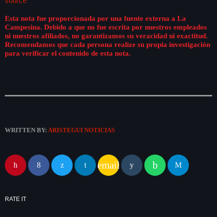
source
play_arrow
LA CAMPESINA 104.5 FM
Esta nota fue proporcionada por una fuente externa a La
Campesina. Debido a que no fue escrita por nuestros empleados
play_arrow
ni nuestros afiliados, no garantizamos su veracidad ni exactitud.
LA CAMPESINA GEORGIA
Recomendamos que cada persona realize su propia investigación
para verificar el contenido de esta nota.
INICIO
NOTAS
WRITTEN BY:
ARISTEGUI NOTICIAS
keyboard
PROGRAMACIÓN
LOCUCIÓN (TALENTO AL AIRE)
COMUNÍCATE
email
RANKING
PUBLICIDAD
RATE IT
HISTORIA