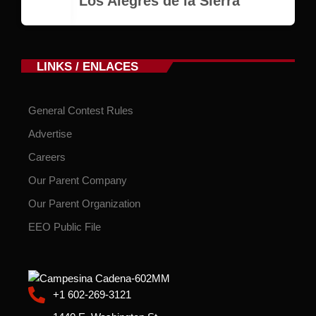
Los Alegres de la Sierra
LINKS / ENLACES
General Contest Rules
Advertise
Careers
Our Parent Company
Our Parent Organization
EEO Public File
+1 602-269-3121