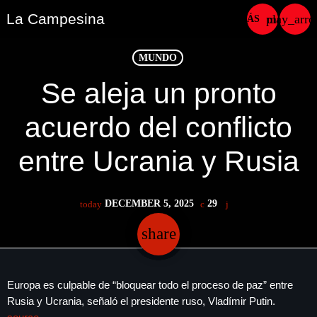
La Campesina
play_arr
menu
close
MUNDO
Se aleja un pronto
play_arrow
LA CAMPESINA CADENA
acuerdo del conflicto
play_arrow
LA CAMPESINA 101.9 FM
entre Ucrania y Rusia
play_arrow
LA CAMPESINA 96.7 FM
DECEMBER 5, 2025
29
today
play_arrow
LA CAMPESINA 106.3 FM
share
email
play_arrow
LA CAMPESINA 92.5 FM
Europa es culpable de “bloquear todo el proceso de paz” entre
play_arrow
LA CAMPESINA 107.9 FM
Rusia y Ucrania, señaló el presidente ruso, Vladímir Putin.