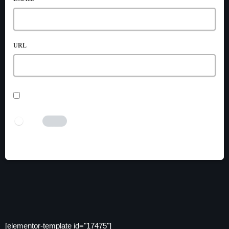
URL
SAVE MY NAME, EMAIL, AND WEBSITE IN THIS BROWSER
FOR THE NEXT TIME I COMMENT.
I AM HUMAN
Tick the switch to enable the submit button.
[elementor-template id="17475"]