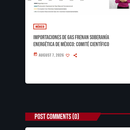
MÉXICO
Importaciones de gas frenan soberanía
energética de México: Comité científico
AUGUST 7, 2026
today
POST COMMENTS (0)