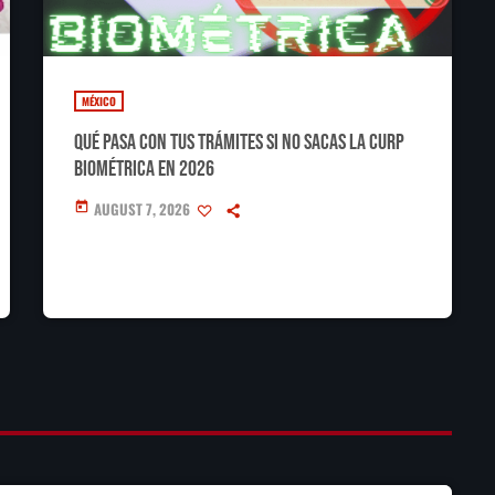
MÉXICO
Qué pasa con tus trámites si no sacas la CURP
Biométrica en 2026
AUGUST 7, 2026
today