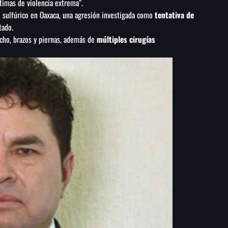
timas de violencia extrema”.
o sulfúrico en Oaxaca, una agresión investigada como
tentativa de
tado.
echo, brazos y piernas, además de
múltiples cirugías