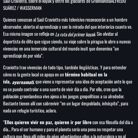
Saúl Craviotto, sobre el kayak y entre los glaciares de Groenlandia
ALFREDO
SUÁREZ / WASSERMAN
Quienes conozcan al Saúl Craviotto más televisivo reconocerán a un hombre
observador, abierto al aprendizaje y con la mirada del que interioriza cuanto ve.
Esa misma imagen se refleja en
. Sin olvidar al
La ruta del primer kayak
deportista de élite que sigue siendo, su viaje sobre la piragua le abre a nuevas
vivencias en una inmersión cultural del mundo inuit que denomina “un
aprendizaje de por vida”.
Craviotto trae vivencias de todo tipo, también lingüísticas. Y para entender
cómo es la gente local se apoya en un
término habitual en la
isla,
, que viene a representar una idea de aceptación ante lo que
ayurnamati
no se puede controlar o una suerte de vivir día a día. Por ello, cree que la
población groenlandesa vive ajena a los juegos geopolíticos a su alrededor.
Bastante tienen allí con sobrevivir “en un lugar despoblado, inhóspito”, para
nada un refugio turístico, aclara.
“
Ellos quieren vivir en paz, quieren ir por libre
con esa filosofía del día a
día… Para el ser humano y para el planeta sería una pena no respetar una
cultura que lleva allí miles de años adaptándose ellos a la naturaleza y no al