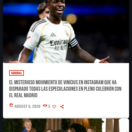
GENERAL
El misterioso movimiento de Vinícius en Instagram que ha
disparado todas las especulaciones en pleno culebrón con
el Real Madrid
today
AUGUST 6, 2026
5