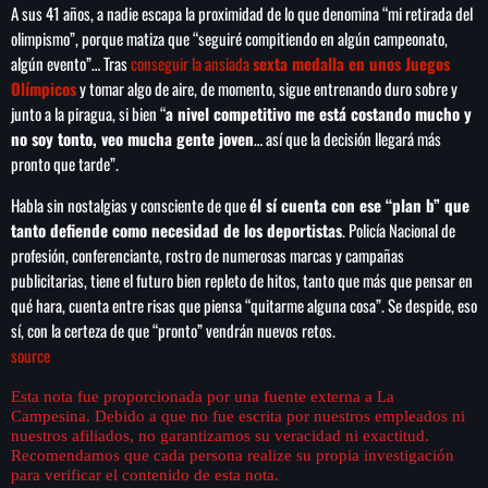
A sus 41 años, a nadie escapa la proximidad de lo que denomina “mi retirada del
olimpismo”, porque matiza que “seguiré compitiendo en algún campeonato,
algún evento”… Tras
conseguir la ansiada
sexta medalla en unos Juegos
Olímpicos
y tomar algo de aire, de momento, sigue entrenando duro sobre y
junto a la piragua, si bien “
a nivel competitivo me está costando mucho y
no soy tonto, veo mucha gente joven
… así que la decisión llegará más
pronto que tarde”.
Habla sin nostalgias y consciente de que
él sí cuenta con ese “plan b” que
tanto defiende como necesidad de los deportistas
. Policía Nacional de
profesión, conferenciante, rostro de numerosas marcas y campañas
publicitarias, tiene el futuro bien repleto de hitos, tanto que más que pensar en
qué hara, cuenta entre risas que piensa “quitarme alguna cosa”. Se despide, eso
sí, con la certeza de que “pronto” vendrán nuevos retos.
source
Esta nota fue proporcionada por una fuente externa a La
Campesina. Debido a que no fue escrita por nuestros empleados ni
nuestros afiliados, no garantizamos su veracidad ni exactitud.
Recomendamos que cada persona realize su propia investigación
para verificar el contenido de esta nota.