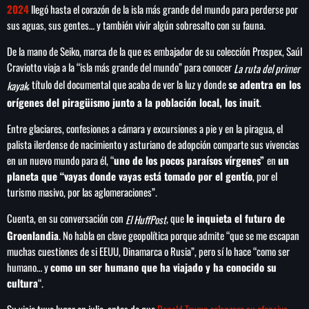
2024
llegó hasta el corazón de la isla más grande del mundo para perderse por
sus aguas, sus gentes… y también vivir algún sobresalto con su fauna.
De la mano de Seiko, marca de la que es embajador de su colección Prospex, Saúl
Craviotto viaja a la “isla más grande del mundo” para conocer
La ruta del primer
, título del documental que acaba de ver la luz y donde
se adentra en los
kayak
orígenes del piragüismo junto a la población local, los inuit
.
Entre glaciares, confesiones a cámara y excursiones a pie y en la piragua, el
palista ilerdense de nacimiento y asturiano de adopción comparte sus vivencias
en un nuevo mundo para él, “
uno de los pocos paraísos vírgenes”
en
un
planeta que “vayas donde vayas está tomado por el gentío
, por el
turismo masivo, por las aglomeraciones”.
Cuenta, en su conversación con
, que
le inquieta el futuro de
El HuffPost
Groenlandia
. No habla en clave geopolítica porque admite “que se me escapan
muchas cuestiones de si EEUU, Dinamarca o Rusia”, pero sí lo hace “como ser
humano… y
como un ser humano que ha viajado y ha conocido su
cultura
“.
Su viaje tuvo lugar en julio, antes de que
Donald Trump relanzara su ofensiva