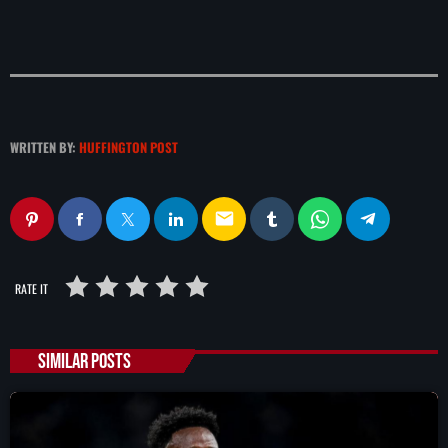
WRITTEN BY:
HUFFINGTON POST
email
RATE IT
SIMILAR POSTS