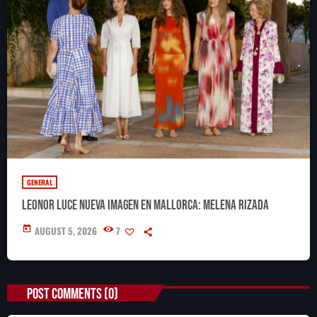
GENERAL
Leonor luce nueva imagen en Mallorca: melena rizada
today
AUGUST 5, 2026
7
POST COMMENTS (0)