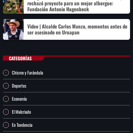
rechazó proyecto para un mejor albergue:
Fundación Antonio Hagenbeck
Video | Alcalde Carlos Manzo, momentos antes de
ser asesinado en Uruapan
CATEGORÍAS
Chisme y Farándula
Deportes
Economía
El Malcriado
En Tendencia