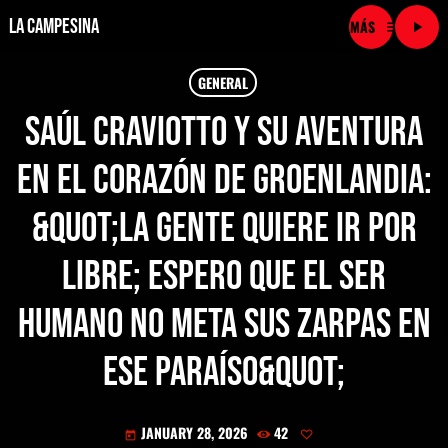
La Campesina
menu
play_arrow
close
GENERAL
Saúl Craviotto y su aventura
play_arrow
LA CAMPESINA CADENA
en el corazón de Groenlandia:
play_arrow
LA CAMPESINA 101.9 FM
&quot;La gente quiere ir por
play_arrow
LA CAMPESINA 96.7 FM
libre; espero que el ser
play_arrow
LA CAMPESINA 106.3 FM
humano no meta sus zarpas en
play_arrow
ese paraíso&quot;
LA CAMPESINA 92.5 FM
play_arrow
LA CAMPESINA 107.9 FM
JANUARY 28, 2026
42
today