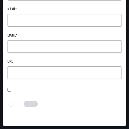
NAME*
EMAIL*
URL
SAVE MY NAME, EMAIL, AND WEBSITE IN THIS BROWSER FOR THE NEXT TIME I
COMMENT.
I AM HUMAN
Tick the switch to enable the submit button.