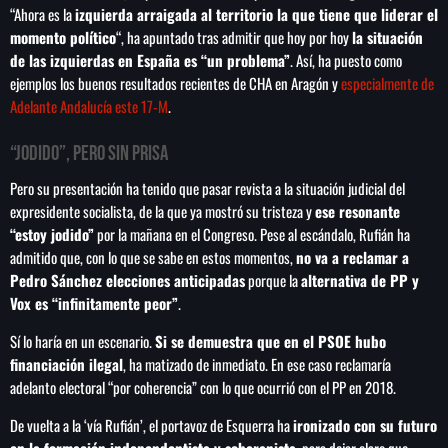
“Ahora es la
izquierda arraigada al territorio la que tiene que liderar el
momento político
“, ha apuntado tras admitir que hoy por hoy
la situación
de las izquierdas en España es “un problema”
. Así, ha puesto como
ejemplos los buenos resultados recientes de CHA en Aragón y
especialmente de
Adelante Andalucía este 17-M
.
“Jodido”, pero sin prisa
Pero su presentación ha tenido que pasar revista a la situación judicial del
expresidente socialista, de la que ya mostró su tristeza y
ese resonante
“estoy jodido”
por la mañana en el Congreso. Pese al escándalo, Rufián ha
admitido que, con lo que se sabe en estos momentos,
no va a reclamar a
Pedro Sánchez elecciones anticipadas
porque la
alternativa de PP y
Vox es “infinitamente peor”
.
Sí lo haría en un escenario.
Si se demuestra que en el PSOE hubo
financiación ilegal
, ha matizado de inmediato. En ese caso reclamaría
adelanto electoral “por coherencia” con lo que ocurrió con el PP en 2018.
De vuelta a la ‘vía Rufián’, el portavoz de Esquerra ha
ironizado con su futuro
en la formación independentista y soberanista
, para dejar claro que