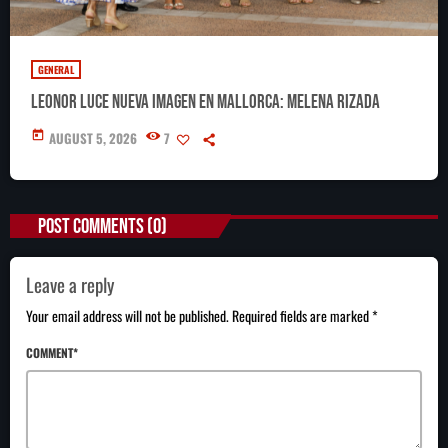
GENERAL
Leonor luce nueva imagen en Mallorca: melena rizada
today
AUGUST 5, 2026
7
POST COMMENTS (0)
Leave a reply
Your email address will not be published. Required fields are marked *
COMMENT*