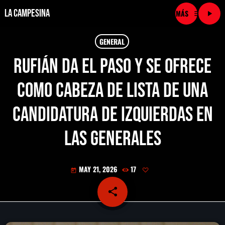
La Campesina
menu
play_arrow
close
GENERAL
Rufián da el paso y se ofrece
play_arrow
LA CAMPESINA CADENA
como cabeza de lista de una
play_arrow
LA CAMPESINA 101.9 FM
candidatura de izquierdas en
play_arrow
LA CAMPESINA 96.7 FM
las generales
play_arrow
LA CAMPESINA 106.3 FM
MAY 21, 2026
17
today
play_arrow
LA CAMPESINA 92.5 FM
share
email
play_arrow
LA CAMPESINA 107.9 FM