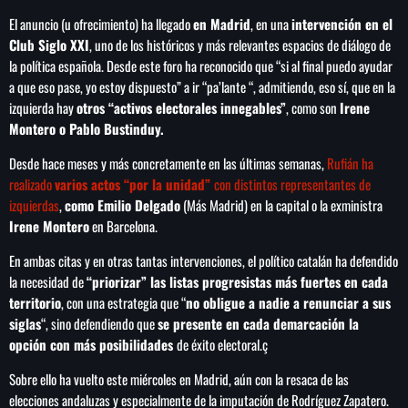
El anuncio (u ofrecimiento) ha llegado
en Madrid
, en una
intervención en el
Club Siglo XXI
, uno de los históricos y más relevantes espacios de diálogo de
la política española. Desde este foro ha reconocido que “si al final puedo ayudar
a que eso pase, yo estoy dispuesto” a ir “pa’lante “, admitiendo, eso sí, que en la
SEARCH
izquierda hay
otros “activos electorales innegables”
, como son
Irene
SEARCH
Montero o Pablo Bustinduy.
Desde hace meses y más concretamente en las últimas semanas,
Rufián ha
NOTAS
realizado
varios actos “por la unidad”
con distintos representantes de
izquierdas
,
como Emilio Delgado
(Más Madrid) en la capital o la exministra
Cae primer detenido por robo a casa de
Irene Montero
en Barcelona.
Karely Ruiz
En ambas citas y en otras tantas intervenciones, el político catalán ha defendido
la necesidad de
“priorizar” las listas progresistas más fuertes en cada
territorio
, con una estrategia que “
no obligue a nadie a renunciar a sus
Senado allana el nombramiento de Todd
Blanche como fiscal general de EE.UU.
siglas
“, sino defendiendo que
se presente en cada demarcación la
opción con más posibilidades
de éxito electoral.ç
Sobre ello ha vuelto este miércoles en Madrid, aún con la resaca de las
Vinícius Jr renueva con en el Real Madrid
elecciones andaluzas y especialmente de la imputación de Rodríguez Zapatero.
hasta 2032