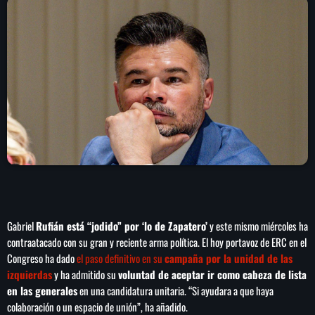
play_arrow
LA CAMPESINA 104.5 FM
play_arrow
LA CAMPESINA GEORGIA
INICIO
NOTAS
PROGRAMACIÓN
keyboard_arrow_down
Gabriel
Rufián está “jodido” por ‘lo de Zapatero’
y este mismo miércoles ha
LOCUCIÓN (TALENTO AL AIRE)
COMUNÍCATE
contraatacado con su gran y reciente arma política. El hoy portavoz de ERC en el
Congreso ha dado
el paso definitivo en su
campaña por la unidad de las
RANKING
PUBLICIDAD
izquierdas
y ha admitido su
voluntad de aceptar ir como cabeza de lista
en las generales
en una candidatura unitaria. “Si ayudara a que haya
HISTORIA
colaboración o un espacio de unión”, ha añadido.