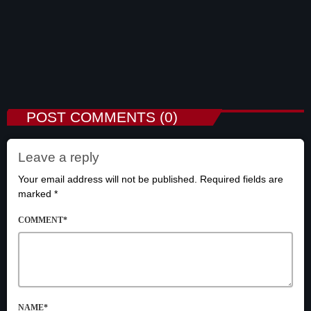
Alberto Castellanos acusa a la FMF de
incumplir el regreso del ascenso y descenso
today
AUGUST 6, 2026
4
POST COMMENTS (0)
Leave a reply
Your email address will not be published. Required fields are
marked *
COMMENT*
NAME*