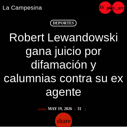
La Campesina
play_arr
menu
close
DEPORTES
Robert Lewandowski
play_arrow
LA CAMPESINA CADENA
gana juicio por
play_arrow
LA CAMPESINA 101.9 FM
difamación y
play_arrow
LA CAMPESINA 96.7 FM
calumnias contra su ex
play_arrow
LA CAMPESINA 106.3 FM
agente
play_arrow
LA CAMPESINA 92.5 FM
MAY 19, 2026
31
today
play_arrow
LA CAMPESINA 107.9 FM
share
email