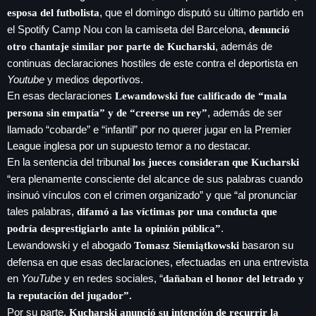
, que el domingo disputó su último partido en
esposa del futbolista
el Spotify Camp Nou con la camiseta del Barcelona,
denunció
, además de
otro chantaje similar por parte de Kucharski
continuas declaraciones hostiles de este contra el deportista en
Youtube
y medios deportivos.
En esas declaraciones
Lewandowski fue calificado de “mala
, además de ser
persona sin empatía” y de “creerse un rey”
llamado “cobarde” e “infantil” por no querer jugar en la Premier
League inglesa por un supuesto temor a no destacar.
En la sentencia del tribunal
los jueces consideran que Kucharski
“era plenamente consciente del alcance de sus palabras cuando
insinuó vínculos con el crimen organizado” y que “al pronunciar
tales palabras,
difamó a las víctimas por una conducta que
.
podría desprestigiarlo ante la opinión pública”
Lewandowski y el abogado
basaron su
Tomasz Siemiątkowski
defensa en que esas declaraciones, efectuadas en una entrevista
en
YouTube
y en redes sociales, “
dañaban el honor del letrado y
la reputación del jugador”.
Por su parte,
Kucharski anunció su intención de recurrir la