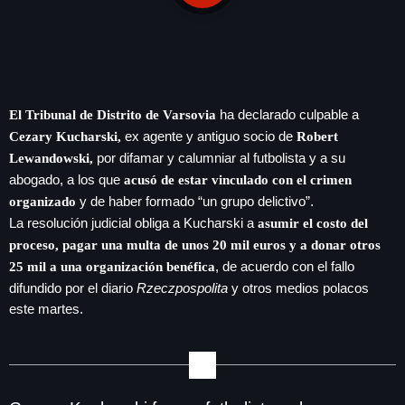
play_arrow
LA CAMPESINA 104.5 FM
play_arrow
LA CAMPESINA GEORGIA
ha declarado culpable a
El Tribunal de Distrito de Varsovia
ex agente y antiguo socio de
Cezary Kucharski,
Robert
por difamar y calumniar al futbolista y a su
Lewandowski,
INICIO
abogado, a los que
acusó de estar vinculado con el crimen
y de haber formado “un grupo delictivo”.
organizado
NOTAS
La resolución judicial obliga a Kucharski a
asumir el costo del
proceso, pagar una multa de unos 20 mil euros y a donar otros
PROGRAMACIÓN
, de acuerdo con el fallo
25 mil a una organización benéfica
difundido por el diario
Rzeczpospolita
y otros medios polacos
LOCUCIÓN (TALENTO AL AIRE)
COMUNÍCATE
este martes.
RANKING
PUBLICIDAD
HISTORIA