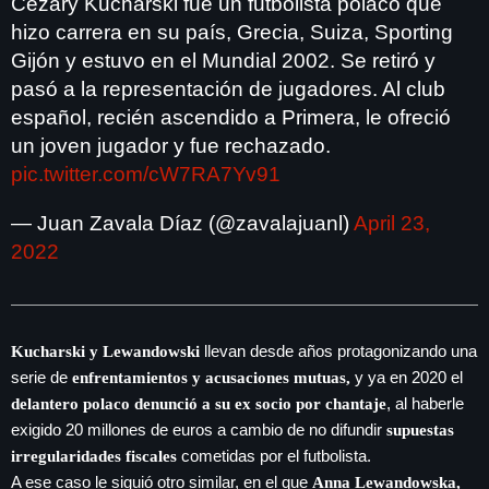
Cezary Kucharski fue un futbolista polaco que
hizo carrera en su país, Grecia, Suiza, Sporting
Gijón y estuvo en el Mundial 2002. Se retiró y
pasó a la representación de jugadores. Al club
SEARCH
español, recién ascendido a Primera, le ofreció
SEARCH
un joven jugador y fue rechazado.
pic.twitter.com/cW7RA7Yv91
NOTAS
— Juan Zavala Díaz (@zavalajuanl)
April 23,
2022
llevan desde años protagonizando una
Kucharski y Lewandowski
serie de
y ya en 2020 el
enfrentamientos y acusaciones mutuas,
, al haberle
delantero polaco denunció a su ex socio por chantaje
exigido 20 millones de euros a cambio de no difundir
supuestas
cometidas por el futbolista.
irregularidades fiscales
A ese caso le siguió otro similar, en el que
Anna Lewandowska,