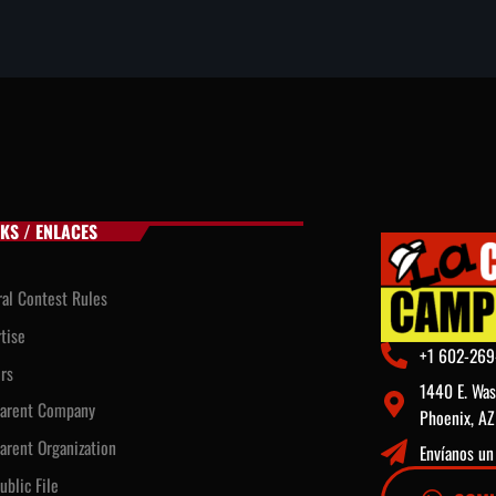
NKS / ENLACES
al Contest Rules
tise
+1 602-269
rs
1440 E. Was
Parent Company
Phoenix, A
arent Organization
Envíanos u
ublic File