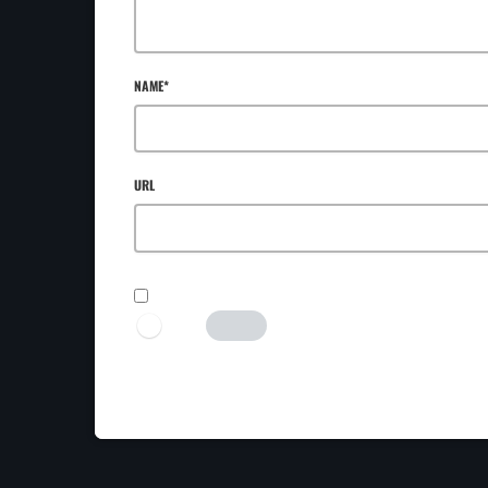
NAME*
URL
SAVE MY NAME, EMAIL, AND WEBSITE IN THIS BROWSER FOR TH
I AM HUMAN
Tick the switch to enable the submit button.