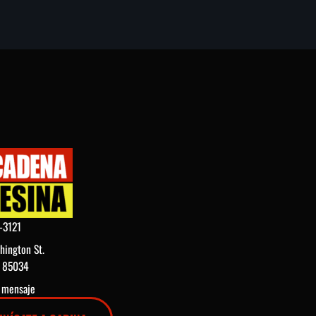
-3121
hington St.
Z 85034
n mensaje