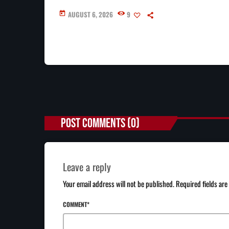
AUGUST 6, 2026
9
today
POST COMMENTS (0)
Leave a reply
Your email address will not be published. Required fields ar
COMMENT*