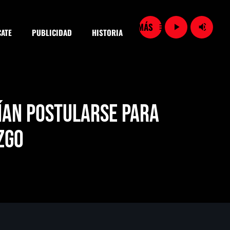
menu
play_arrow
volume_up
ATE
PUBLICIDAD
HISTORIA
close
rían postularse para
zgo
SEARCH