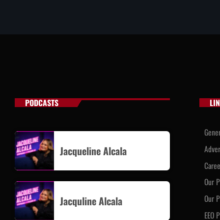
PODCASTS
LI
Gener
Adver
Jacqueline Alcala
Caree
Our 
Our P
Jacquline Alcala
EEO P