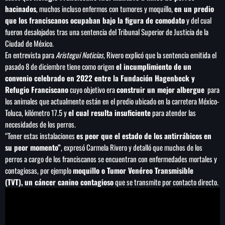
hacinados
, muchos incluso enfermos con tumores y moquillo,
en un predio
que los franciscanos ocupaban bajo la figura de comodato
y del cual
fueron desalojados tras una sentencia del Tribunal Superior de Justicia de la
Ciudad de México.
SEARCH
En entrevista para
Aristegui Noticias,
Rivero explicó que la sentencia emitida el
pasado 8 de diciembre tiene como origen
el incumplimiento de un
SEARCH
convenio celebrado en 2022 entre la Fundación Hagenbeck y
Refugio Franciscano
cuyo objetivo era
construir un mejor albergue
para
NOTAS
los animales que actualmente están en el predio ubicado en la carretera México-
Toluca, kilómetro 17.5 y
el cual resulta insuficiente
para atender las
Importaciones de gas frenan soberanía
necesidades de los perros.
energética de México: Comité científico
“Tener estas instalaciones
es peor que el estado de los antirrábicos en
su peor momento”
, expresó Carmela Rivero y detalló que muchos de los
perros a cargo de los franciscanos se encuentran con enfermedades mortales y
Milei celebra ‘visita histórica’ del papa León
contagiosas, por ejemplo
moquillo o Tumor Venéreo Transmisible
XIV en noviembre
(TVT),
un cáncer canino contagioso
que se transmite por contacto directo.
Federación Venezolana reafirma su apoyo a
Infantino en medio de polémica comercial