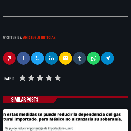
WRITTEN BY:
ARISTEGUI NOTICIAS
email
RATE IT
SIMILAR POSTS