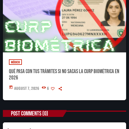
MÉXICO
Qué pasa con tus trámites si no sacas la CURP Biométrica en
2026
today
AUGUST 7, 2026
6
POST COMMENTS (0)