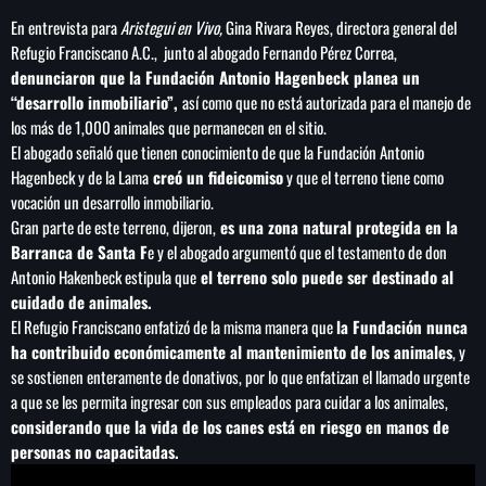
En entrevista para
Aristegui en Vivo,
Gina Rivara Reyes, directora general del
Refugio Franciscano A.C., junto al abogado Fernando Pérez Correa,
denunciaron que la Fundación Antonio Hagenbeck planea un
“desarrollo inmobiliario”,
así como que no está autorizada para el manejo de
los más de 1,000 animales que permanecen en el sitio.
El abogado señaló que tienen conocimiento de que la Fundación Antonio
Hagenbeck y de la Lama
creó un fideicomiso
y que el terreno tiene como
vocación un desarrollo inmobiliario.
Gran parte de este terreno, dijeron,
es una zona natural protegida en la
Barranca de Santa F
e y el abogado argumentó que el testamento de don
Antonio Hakenbeck estipula que
el terreno solo puede ser destinado al
cuidado de animales.
El Refugio Franciscano enfatizó de la misma manera que
la Fundación nunca
ha contribuido económicamente al mantenimiento de los animales
, y
se sostienen enteramente de donativos, por lo que enfatizan el llamado urgente
a que se les permita ingresar con sus empleados para cuidar a los animales,
considerando que la vida de los canes está en riesgo en manos de
personas no capacitadas.