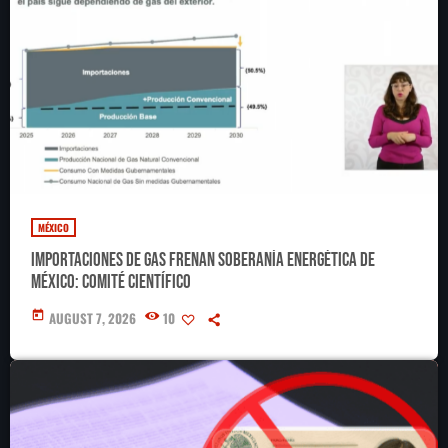
MÉXICO
Importaciones de gas frenan soberanía energética de
México: Comité científico
today
AUGUST 7, 2026
10