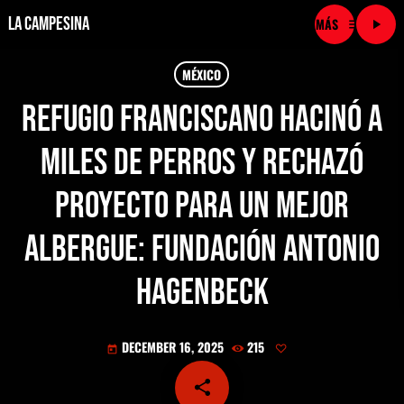
La Campesina
menu
play_arrow
close
MÉXICO
Refugio Franciscano hacinó a
play_arrow
LA CAMPESINA CADENA
miles de perros y rechazó
play_arrow
LA CAMPESINA 101.9 FM
proyecto para un mejor
play_arrow
LA CAMPESINA 96.7 FM
albergue: Fundación Antonio
play_arrow
LA CAMPESINA 106.3 FM
Hagenbeck
play_arrow
LA CAMPESINA 92.5 FM
DECEMBER 16, 2025
215
today
play_arrow
LA CAMPESINA 107.9 FM
share
email