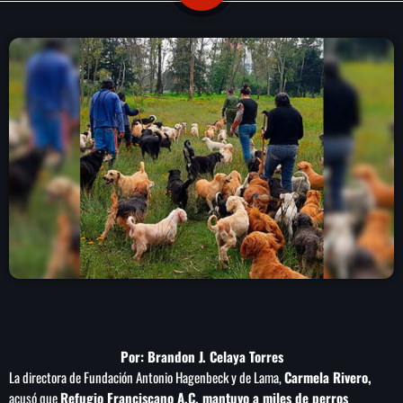
play_arrow
LA CAMPESINA 104.5 FM
play_arrow
LA CAMPESINA GEORGIA
INICIO
NOTAS
PROGRAMACIÓN
keyboard_arrow_down
LOCUCIÓN (TALENTO AL AIRE)
COMUNÍCATE
RANKING
PUBLICIDAD
Por: Brandon J. Celaya Torres
La directora de Fundación Antonio Hagenbeck y de Lama,
Carmela Rivero,
HISTORIA
acusó que
Refugio Franciscano A.C. mantuvo a miles de perros