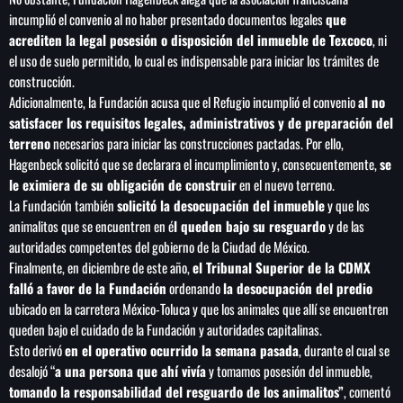
incumplió el convenio al no haber presentado documentos legales
que
acrediten la legal posesión o disposición del inmueble de Texcoco
, ni
el uso de suelo permitido, lo cual es indispensable para iniciar los trámites de
construcción.
Adicionalmente, la Fundación acusa que el Refugio incumplió el convenio
al no
satisfacer los requisitos legales, administrativos y de preparación del
terreno
necesarios para iniciar las construcciones pactadas. Por ello,
Hagenbeck solicitó que se declarara el incumplimiento y, consecuentemente,
se
le eximiera de su obligación de construir
en el nuevo terreno.
La Fundación también
solicitó la desocupación del inmueble
y que los
animalitos que se encuentren en é
l queden bajo su resguardo
y de las
autoridades competentes del gobierno de la Ciudad de México.
Finalmente, en diciembre de este año,
el Tribunal Superior de la CDMX
falló a favor de la Fundación
ordenando
la desocupación del predio
ubicado en la carretera México-Toluca y que los animales que allí se encuentren
queden bajo el cuidado de la Fundación y autoridades capitalinas.
Esto derivó
en el operativo ocurrido la semana pasada
, durante el cual se
desalojó “
a una persona que ahí vivía
y tomamos posesión del inmueble,
tomando la responsabilidad del resguardo de los animalitos”
, comentó