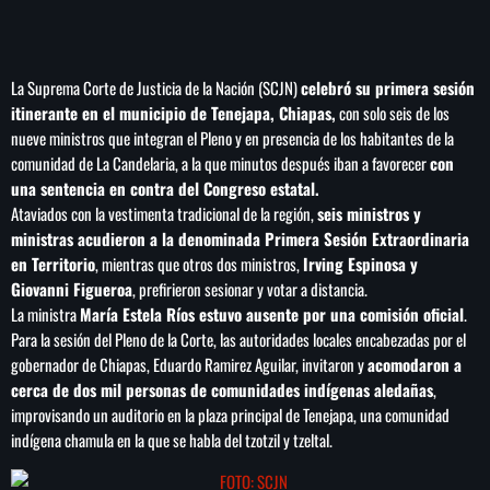
play_arrow
LA CAMPESINA 104.5 FM
play_arrow
La Suprema Corte de Justicia de la Nación (SCJN)
celebró su primera sesión
LA CAMPESINA GEORGIA
itinerante en el municipio de Tenejapa, Chiapas,
con solo seis de los
nueve ministros que integran el Pleno y en presencia de los habitantes de la
comunidad de La Candelaria, a la que minutos después iban a favorecer
con
una sentencia en contra del Congreso estatal.
INICIO
Ataviados con la vestimenta tradicional de la región,
seis ministros y
ministras acudieron a la denominada Primera Sesión Extraordinaria
NOTAS
en Territorio
, mientras que otros dos ministros,
Irving Espinosa y
Giovanni Figueroa
, prefirieron sesionar y votar a distancia.
La ministra
María Estela Ríos estuvo ausente por una comisión oficial
.
PROGRAMACIÓN
keyboard_arrow_down
Para la sesión del Pleno de la Corte, las autoridades locales encabezadas por el
LOCUCIÓN (TALENTO AL AIRE)
gobernador de Chiapas, Eduardo Ramirez Aguilar, invitaron y
acomodaron a
COMUNÍCATE
cerca de dos mil personas de comunidades indígenas aledañas
,
RANKING
improvisando un auditorio en la plaza principal de Tenejapa, una comunidad
PUBLICIDAD
indígena chamula en la que se habla del tzotzil y tzeltal.
HISTORIA