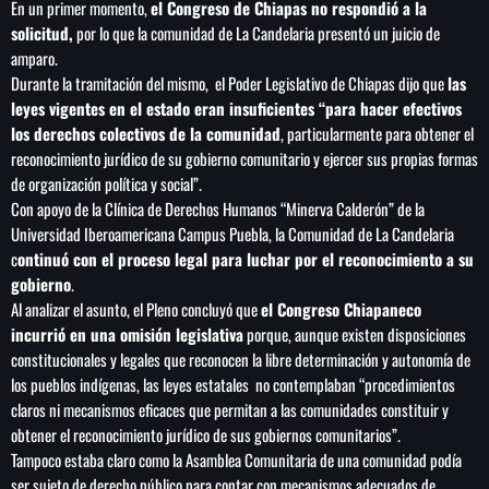
Concacaf
En un primer momento,
el Congreso de Chiapas no respondió a la
solicitud,
por lo que la comunidad de La Candelaria presentó un juicio de
amparo.
Durante la tramitación del mismo, el Poder Legislativo de Chiapas dijo que
las
leyes vigentes en el estado eran insuficientes “para hacer efectivos
los derechos colectivos de la comunidad
, particularmente para obtener el
reconocimiento jurídico de su gobierno comunitario y ejercer sus propias formas
de organización política y social”.
Con apoyo de la Clínica de Derechos Humanos “Minerva Calderón” de la
Universidad Iberoamericana Campus Puebla, la Comunidad de La Candelaria
c
ontinuó con el proceso legal para luchar por el reconocimiento a su
gobierno
.
Al analizar el asunto, el Pleno concluyó que
el Congreso Chiapaneco
incurrió en una omisión legislativa
porque, aunque existen disposiciones
constitucionales y legales que reconocen la libre determinación y autonomía de
los pueblos indígenas, las leyes estatales no contemplaban “procedimientos
claros ni mecanismos eficaces que permitan a las comunidades constituir y
obtener el reconocimiento jurídico de sus gobiernos comunitarios”.
Tampoco estaba claro como la Asamblea Comunitaria de una comunidad podía
ser sujeto de derecho público para contar con mecanismos adecuados de