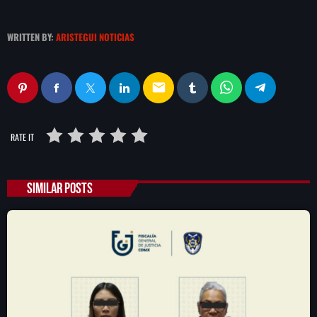
WRITTEN BY:
ARISTEGUI NOTICIAS
email
RATE IT
SIMILAR POSTS