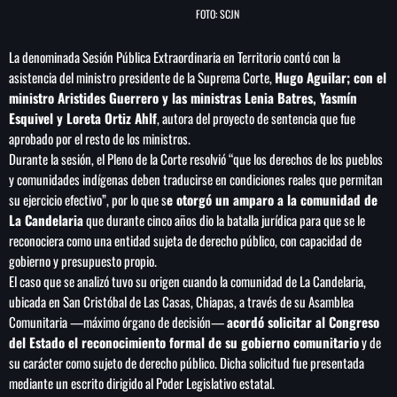
FOTO: SCJN
La denominada Sesión Pública Extraordinaria en Territorio contó con la
asistencia del ministro presidente de la Suprema Corte,
Hugo Aguilar; con el
SEARCH
ministro Aristides Guerrero y las ministras Lenia Batres, Yasmín
Esquivel y Loreta Ortiz Ahlf
, autora del proyecto de sentencia que fue
SEARCH
aprobado por el resto de los ministros.
Durante la sesión, el Pleno de la Corte resolvió “que los derechos de los pueblos
NOTAS
y comunidades indígenas deben traducirse en condiciones reales que permitan
su ejercicio efectivo”, por lo que s
e otorgó un amparo a la comunidad de
Vinculan a proceso a detenidas por presunto
La Candelaria
que durante cinco años dio la batalla jurídica para que se le
despojo de inmueble en la Del Valle
reconociera como una entidad sujeta de derecho público, con capacidad de
gobierno y presupuesto propio.
El caso que se analizó tuvo su origen cuando la comunidad de La Candelaria,
Liderazgo de la ONU: América Latina expone
ubicada en San Cristóbal de Las Casas, Chiapas, a través de su Asamblea
planes de reforma
Comunitaria —máximo órgano de decisión—
acordó solicitar al Congreso
del Estado el reconocimiento formal de su gobierno comunitario
y de
su carácter como sujeto de derecho público. Dicha solicitud fue presentada
México vs Panamá Sub-20: dónde ver y a
qué hora es el partido del Premundial de la
mediante un escrito dirigido al Poder Legislativo estatal.