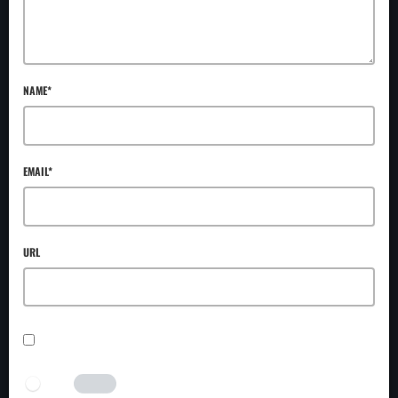
NAME*
EMAIL*
URL
SAVE MY NAME, EMAIL, AND WEBSITE IN THIS BROWSER FOR THE NEXT TIME I
COMMENT.
I AM HUMAN