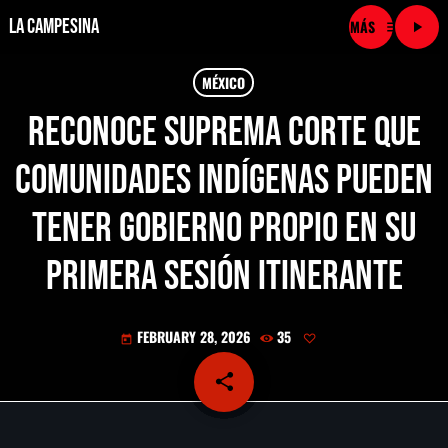
La Campesina
menu
play_arrow
close
MÉXICO
Reconoce Suprema Corte que
play_arrow
LA CAMPESINA CADENA
comunidades indígenas pueden
play_arrow
LA CAMPESINA 101.9 FM
tener gobierno propio en su
play_arrow
LA CAMPESINA 96.7 FM
primera sesión itinerante
play_arrow
LA CAMPESINA 106.3 FM
FEBRUARY 28, 2026
35
today
play_arrow
LA CAMPESINA 92.5 FM
share
email
play_arrow
LA CAMPESINA 107.9 FM