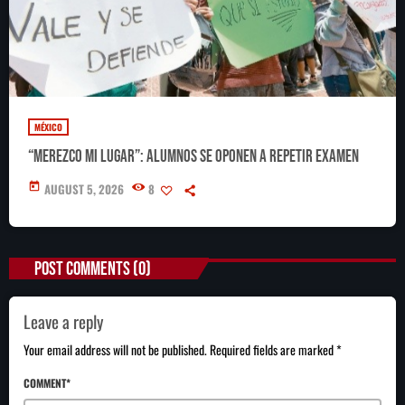
MÉXICO
“Merezco mi lugar”: alumnos se oponen a repetir examen
today
AUGUST 5, 2026
8
POST COMMENTS (0)
Leave a reply
Your email address will not be published. Required fields are marked *
COMMENT*