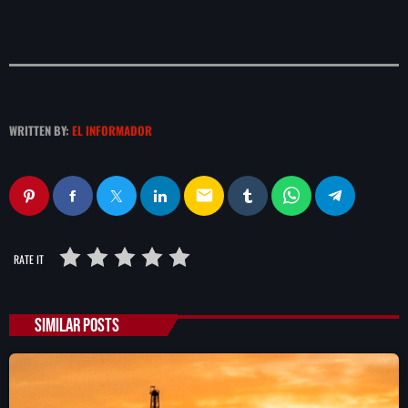
WRITTEN BY:
EL INFORMADOR
email
RATE IT
SIMILAR POSTS