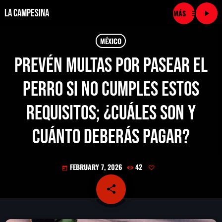
La Campesina
menu
play_arrow
close
MÉXICO
Prevén multas por pasear el
play_arrow
LA CAMPESINA CADENA
perro si no cumples estos
play_arrow
LA CAMPESINA 101.9 FM
requisitos; ¿cuáles son y
play_arrow
LA CAMPESINA 96.7 FM
cuánto deberás pagar?
play_arrow
LA CAMPESINA 106.3 FM
FEBRUARY 7, 2026
42
today
play_arrow
LA CAMPESINA 92.5 FM
share
email
play_arrow
LA CAMPESINA 107.9 FM