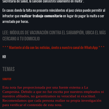
Secretaría de Salud, la sanción consistirá solamente en multa”.
En casos donde la falta no presente reincidentes el juez cívico puede permitir al
infractor que
realizar trabajo comunitario
en lugar de pagar la multa o ser
arrestado por horas.
LEE:
Módulos de vacunación contra el sarampión, ubica el más
cercano a tu domicilio
* * * Mantente al día con las noticias, únete a nuestro canal de WhatsApp * * *
KR
Temas
source
Esta nota fue proporcionada por una fuente externa a La
Campesina. Debido a que no fue escrita por nuestros empleados ni
nuestros afiliados, no garantizamos su veracidad ni exactitud.
Recomendamos que cada persona realize su propia investigación
para verificar el contenido de esta nota.