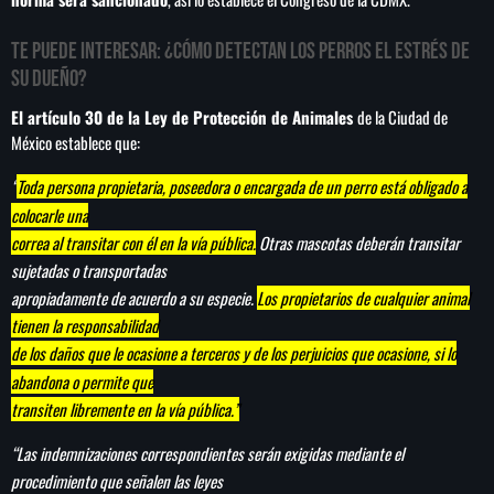
Te puede interesar:
¿Cómo detectan los perros el estrés de
su dueño?
SEARCH
El artículo 30 de la Ley de Protección de Animales
de la Ciudad de
México establece que:
SEARCH
“
Toda persona propietaria, poseedora o encargada de un perro está obligado a
colocarle una
NOTAS
correa al transitar con él en la vía pública.
Otras mascotas deberán transitar
sujetadas o transportadas
Sheinbaum abre la puerta al fracking y
matiza promesa de campaña
apropiadamente de acuerdo a su especie.
Los propietarios de cualquier animal
tienen la responsabilidad
de los daños que le ocasione a terceros y de los perjuicios que ocasione, si lo
Irán anuncia que el acuerdo con Omán para
gestionar el estrecho de Ormuz está en su
abandona o permite que
‘fase final de revisión’
transiten libremente en la vía pública.”
“Las indemnizaciones correspondientes serán exigidas mediante el
Murió Jorge Messi, padre de Lionel, a los 68
procedimiento que señalen las leyes
años