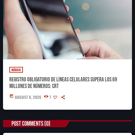
MÉXICO
Registro obligatorio de líneas celulares supera los 69
millones de números: CRT
today
AUGUST 8, 2026
7
POST COMMENTS (0)