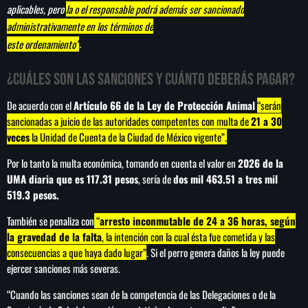
aplicables, pero
la o el responsable podrá además ser sancionado
administrativamente en los términos de
este ordenamiento”
.
¿Cuáles son las sanciones y cuánto deberás pagar?
De acuerdo con el
Artículo 66 de la Ley de Protección Animal
“serán
sancionadas a juicio de las autoridades competentes con multa de
21 a 30
veces
la Unidad de Cuenta de la Ciudad de México vigente”.
Por lo tanto la multa económica, tomando en cuenta el valor en
2026 de la
UMA diaria que es 117.31 pesos
, sería de
dos mil 463.51 a tres mil
519.3 pesos.
También se penaliza con
“
arresto inconmutable de 24 a 36 horas, según
la gravedad de la falta
, la intención con la cual ésta fue cometida y las
consecuencias a que haya dado lugar”
. Si el perro genera daños la ley puede
ejercer sanciones más severas.
“Cuando las sanciones sean de la competencia de las Delegaciones o de la