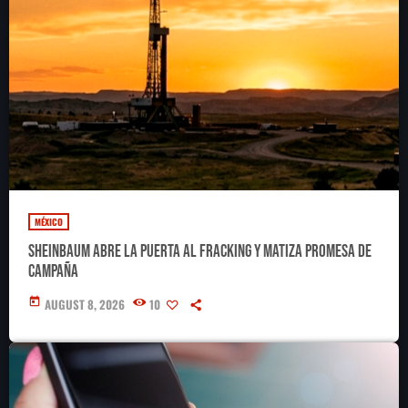
MÉXICO
Sheinbaum abre la puerta al fracking y matiza promesa de
campaña
today
AUGUST 8, 2026
10