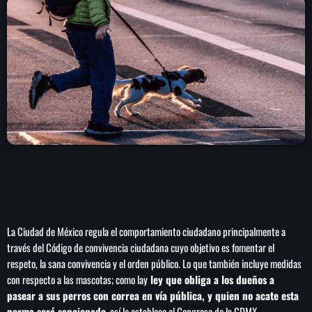
play_arrow
LA CAMPESINA 104.5 FM
play_arrow
LA CAMPESINA GEORGIA
INICIO
NOTAS
PROGRAMACIÓN
keyboard_arrow_down
La Ciudad de México regula el comportamiento ciudadano principalmente a
LOCUCIÓN (TALENTO AL AIRE)
COMUNÍCATE
través del Código de convivencia ciudadana cuyo objetivo es fomentar el
RANKING
respeto, la sana convivencia y el orden público. Lo que también incluye medidas
PUBLICIDAD
con respecto a las mascotas; como lay
ley que obliga a los dueños a
pasear a sus perros con correa en vía pública, y quien no acate esta
HISTORIA
norma será sancionado
, así lo establece el Congreso de la CDMX.