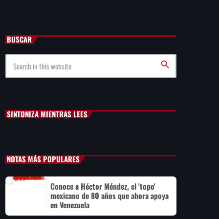
Cae primer detenido por robo a casa de Karely Ruiz
BUSCAR
Senado allana el nombramiento de Todd Blanche como
fiscal general de EE.UU.
search
Vinícius Jr renueva con en el Real Madrid hasta 2032
SINTONIZA MIENTRAS LEES
NOTAS MÁS POPULARES
Conoce a Héctor Méndez, el 'topo'
mexicano de 80 años que ahora apoya
en Venezuela