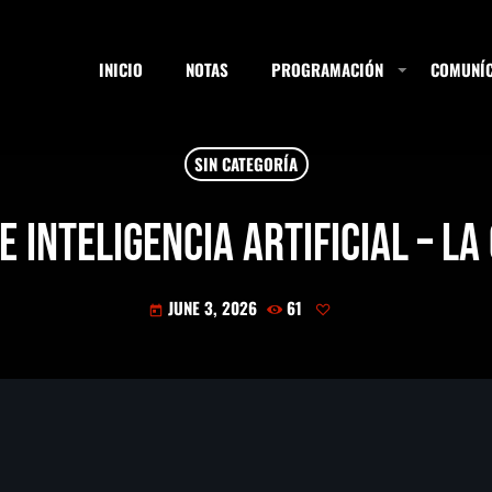
INICIO
NOTAS
PROGRAMACIÓN
COMUNÍC
SIN CATEGORÍA
ESTACIONES
de Inteligencia Artificial – L
JUNE 3, 2026
61
SEARCH
today
NOTAS