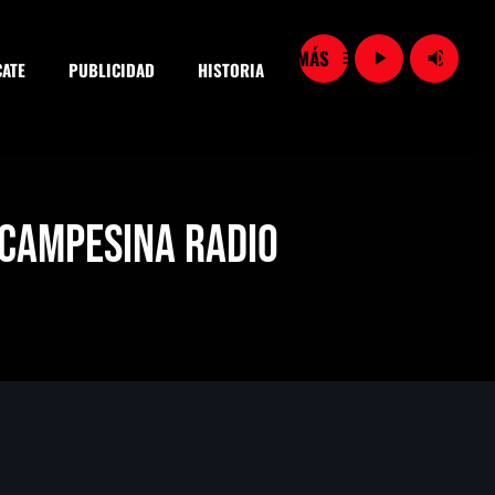
menu
play_arrow
volume_up
ATE
PUBLICIDAD
HISTORIA
close
a Campesina Radio
SEARCH