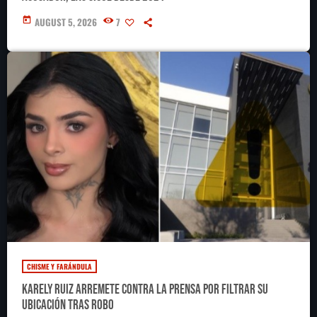
today
AUGUST 5, 2026
7
CHISME Y FARÁNDULA
Karely Ruiz arremete contra la prensa por filtrar su
ubicación tras robo