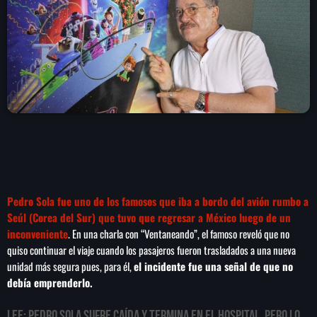
play_arrow
LA CAMPESINA 104.5 FM
play_arrow
LA CAMPESINA GEORGIA
INICIO
NOTAS
Pedro Sola fue uno de los famosos que iba a bordo del avión rumbo a
PROGRAMACIÓN
keyboard_arrow_down
Seúl (Corea del Sur) que tuvo que regresar a México luego de un
inconveniente
. En una charla con “Ventaneando”, el famoso reveló que no
LOCUCIÓN (TALENTO AL AIRE)
COMUNÍCATE
quiso continuar el viaje cuando los pasajeros fueron trasladados a una nueva
RANKING
unidad más segura pues, para él,
el incidente fue una señal de que no
PUBLICIDAD
debía emprenderlo.
HISTORIA
LEE:
Pedro Sola sufre caída y termina en el hospital, pero lo