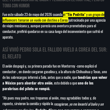
toma con humor
Fue este sábado 23 de mayo del 2026 cuando
el
“Tío Pedrito
” y un grupo de
influencers tomaron un vuelo con destino a Corea
patrocinado por una agencia
SEARCH
de viajes mexicana y, aunque parecía una aventura prometedora para el
conductor, prefirió quedarse en su casa luego del inconveniente que sufrió el
SEARCH
aparato.
NOTAS
Así vivió Pedro Sola el fallido vuelo a Corea del Sur:
el relato
Vinculan a proceso a detenidas por presunto
despojo de inmueble en la Del Valle
El avión despegó y, su primera parada fue en Monterrey -como explicó el
conductor-, en donde cargaron gasolina y, a la altura de Chihuahua y Texas, uno
de los sobrecargos informó a Sola, antes que a nadie, que
tendrían que volver
Liderazgo de la ONU: América Latina expone
a México para abordar otro avión
, esto debido a que
uno de los
planes de reforma
parabrisas del piloto se rompió.
“Ah pues muy padre, nos trepamos al avión, muy agradables todos y, de
México vs Panamá Sub-20: dónde ver y a
repente, sirvieron la comida y rápido la
recogieron, yo me levanté al baño y un
qué hora es el partido del Premundial de la
sobrecargo me dice
‘ay, Pedrito, fíjese que nos vamos a regresar a