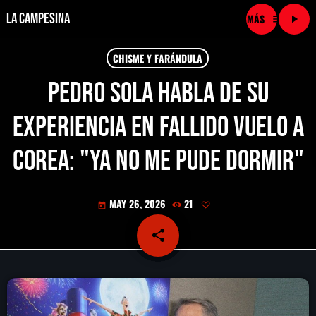
La Campesina
menu
play_arrow
close
CHISME Y FARÁNDULA
Pedro Sola habla de su
play_arrow
LA CAMPESINA CADENA
experiencia en FALLIDO vuelo a
play_arrow
LA CAMPESINA 101.9 FM
Corea: "Ya no me pude dormir"
play_arrow
LA CAMPESINA 96.7 FM
MAY 26, 2026
21
today
play_arrow
LA CAMPESINA 106.3 FM
share
email
play_arrow
LA CAMPESINA 92.5 FM
play_arrow
LA CAMPESINA 107.9 FM