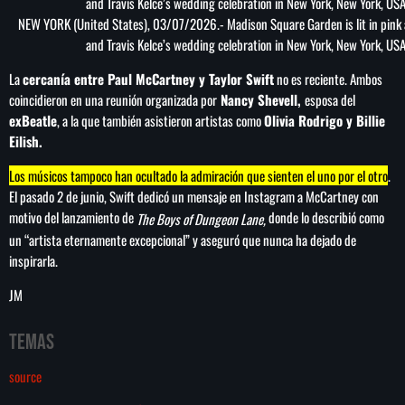
NEW YORK (United States), 03/07/2026.- Madison Square Garden is lit in pink 
and Travis Kelce’s wedding celebration in New York, New York, U
La
cercanía entre Paul McCartney y Taylor Swift
no es reciente. Ambos
coincidieron en una reunión organizada por
Nancy Shevell,
esposa del
exBeatle
, a la que también asistieron artistas como
Olivia Rodrigo y Billie
Eilish.
Los músicos tampoco han ocultado la admiración que sienten el uno por el otro
.
El pasado 2 de junio, Swift dedicó un mensaje en Instagram a McCartney con
motivo del lanzamiento de
donde lo describió como
The Boys of Dungeon Lane,
un “artista eternamente excepcional” y aseguró que nunca ha dejado de
inspirarla.
JM
Temas
source