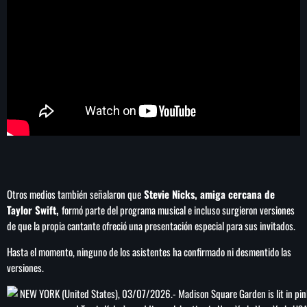
SEARCH
SEARCH
NOTAS
Sheinbaum abre la puerta al fracking y
matiza promesa de campaña
Otros medios también señalaron que
Stevie Nicks, amiga cercana de
Taylor Swift,
formó parte del programa musical e incluso surgieron versiones
Irán anuncia que el acuerdo con Omán para
de que la propia cantante ofreció una presentación especial para sus invitados.
gestionar el estrecho de Ormuz está en su
‘fase final de revisión’
Hasta el momento, ninguno de los asistentes ha confirmado ni desmentido las
versiones.
Murió Jorge Messi, padre de Lionel, a los 68
años