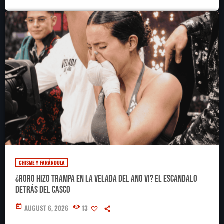
CHISME Y FARÁNDULA
¿RoRo hizo trampa en La Velada del Año VI? El escándalo
detrás del casco
today
AUGUST 6, 2026
13