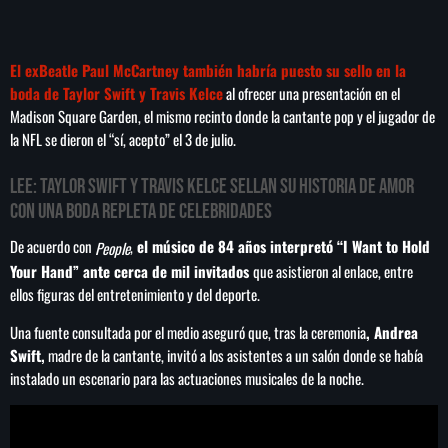
play_arrow
LA CAMPESINA 104.5 FM
El exBeatle Paul McCartney también habría puesto su sello en la
play_arrow
LA CAMPESINA GEORGIA
boda de Taylor Swift y Travis Kelce
al ofrecer una presentación en el
Madison Square Garden, el mismo recinto donde la cantante pop y el jugador de
la NFL se dieron el “sí, acepto” el 3 de julio.
LEE:
Taylor Swift y Travis Kelce sellan su historia de amor
INICIO
con una boda repleta de celebridades
NOTAS
De acuerdo con
,
el músico de 84 años interpretó “I Want to Hold
People
Your Hand” ante cerca de mil invitados
que asistieron al enlace, entre
PROGRAMACIÓN
keyboard_arrow_down
ellos figuras del entretenimiento y del deporte.
LOCUCIÓN (TALENTO AL AIRE)
Una fuente consultada por el medio aseguró que, tras la ceremonia
, Andrea
COMUNÍCATE
Swift,
madre de la cantante, invitó a los asistentes a un salón donde se había
RANKING
instalado un escenario para las actuaciones musicales de la noche.
PUBLICIDAD
HISTORIA