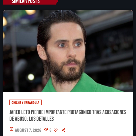
SIMILAR POSTS
CHISME Y FARÁNDULA
Jared Leto pierde importante protagónico tras acusaciones
de abuso: los detalles
today
AUGUST 7, 2026
8