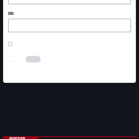
URL
SAVE MY NAME, EMAIL, AND WEBSITE IN THIS BROWSER FOR THE NEXT TIME I
COMMENT.
I AM HUMAN
Tick the switch to enable the submit button.
BUSCAR