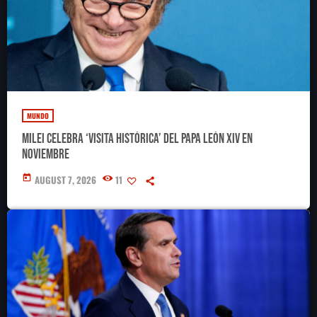
MUNDO
Milei celebra ‘visita histórica’ del papa León XIV en
noviembre
today
AUGUST 7, 2026
11