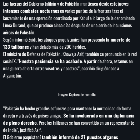
Las fuerzas del Gobierno talibán y de Pakistán mantienen desde este jueves
intensos combates nocturnos
en varios puntos de la frontera tras el
lanzamiento de una operación coordinada por Kabul a lo largo de la denominada
Línea Durand, que se produce cinco días después de una serie de incursiones
SEARCH
aéreas de Pakistán.
Según informó Zaidi, los ataques paquistaníes han provocado
la muerte de
SEARCH
133 talibanes
y han dejado más de 200 heridos.
El ministro de Defensa de Pakistán, Khawaja Asif, también se pronunció en la red
social X: “N
uestra paciencia se ha acabado
. A partir de ahora, estamos en
NOTAS
una guerra abierta entre vosotros y nosotros”, escribió dirigiéndose a
Afganistán.
Importaciones de gas frenan soberanía
energética de México: Comité científico
Imagen: Captura de pantalla
Milei celebra ‘visita histórica’ del papa León
“Pakistán ha hecho grandes esfuerzos para mantener la normalidad de forma
XIV en noviembre
directa y a través de países amigos.
Se ha involucrado en una diplomacia
de pleno derecho.
Pero los talibanes se han convertido en un representante
Federación Venezolana reafirma su apoyo a
de India”, justificó Asif.
Infantino en medio de polémica comercial
El Gobierno paquistaní
también informó de 27 puestos afganos