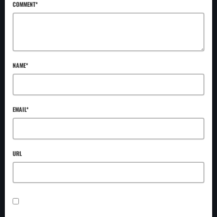
COMMENT*
NAME*
EMAIL*
URL
SAVE MY NAME, EMAIL, AND WEBSITE IN THIS BROWSER FOR THE NEXT TIME I
COMMENT.