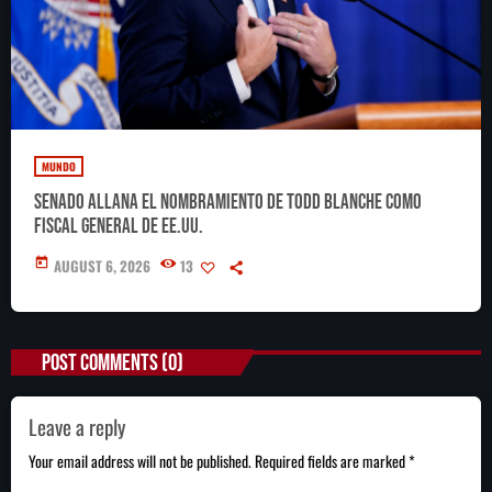
MUNDO
Senado allana el nombramiento de Todd Blanche como
fiscal general de EE.UU.
today
AUGUST 6, 2026
13
POST COMMENTS (0)
Leave a reply
Your email address will not be published. Required fields are marked *