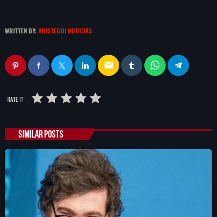
WRITTEN BY:
ARISTEGUI NOTICIAS
email
RATE IT
SIMILAR POSTS