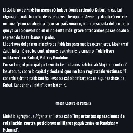
play_arrow
LA CAMPESINA 104.5 FM
El Gobierno de Pakistán
aseguró haber bombardeado Kabul,
la capital
afgana, durante la noche de este jueves (tiempo de México)
y declaró entrar
en una “guerra abierta” con su país vecino,
en una escalada del conflicto
play_arrow
LA CAMPESINA GEORGIA
que ya se ha convertido en el incidente
más grave
entre ambos países desde el
regreso de los talibanes al poder.
El portavoz del primer ministro de Pakistán para medios extranjeros, Mosharraf
Zaidi, informó que los contrataques pakistaníes alcanzaron
“objetivos
INICIO
militares” en Kabul
, Paktia y Kandahar.
Por su lado, el principal portavoz de los talibanes, Zabihullah Mujahid, confirmó
los ataques sobre la capital y
declaró que no han registrado víctimas:
“El
NOTAS
cobarde ejército pakistaní ha llevado a cabo bombardeos en algunas áreas de
Kabul, Kandahar y Paktia”, escribió en X.
PROGRAMACIÓN
keyboard_arrow_down
LOCUCIÓN (TALENTO AL AIRE)
COMUNÍCATE
Imagen: Captura de Pantalla
RANKING
PUBLICIDAD
Mujahid agregó que Afganistán llevó a cabo “
importantes operaciones de
retaliación contra posiciones militares
paquistaníes en Kandahar y
HISTORIA
Helmand”.