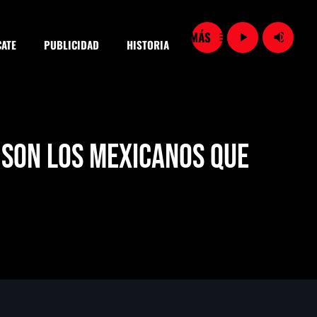
menu
play_arrow
volume_up
ATE
PUBLICIDAD
HISTORIA
close
 son los mexicanos que
SEARCH