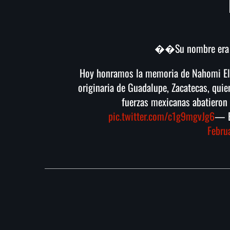
��Su nombre era N
Hoy honramos la memoria de Nahomi Eli
originaria de Guadalupe, Zacatecas, quien
fuerzas mexicanas abatieron
pic.twitter.com/c1g9mgvJg6
— E
Febru