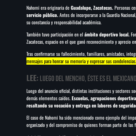
Nahomi era originaria de
Guadalupe, Zacatecas.
Personas ce
servicio público.
Antes de incorporarse a la Guardia Naciona
su constancia y responsabilidad académica.
También tuvo participación en el
ámbito deportivo local.
Fo
Zacatecas, espacio en el que ganó reconocimiento y aprecio e
Tras confirmarse su fallecimiento, familiares, amistades, int
mensajes para honrar su memoria y expresar sus condolencias
LEE:
Luego del Mencho, éste es el mexican
Luego del anuncio oficial, distintas instituciones y sectores s
demás elementos caídos.
Escuelas, agrupaciones deportivas
resaltando su vocación y entrega en labores de segurida
El caso de Nahomi ha sido mencionado como ejemplo del impa
organizado y del compromiso de quienes forman parte de las f