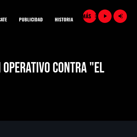
menu
play_arrow
volume_up
ATE
PUBLICIDAD
HISTORIA
close
n operativo contra "El
SEARCH