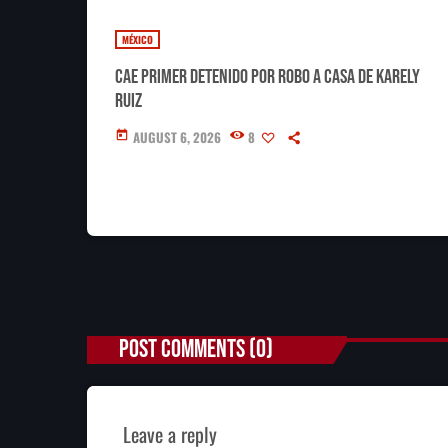
MÉXICO
Cae primer detenido por robo a casa de Karely
Ruiz
AUGUST 6, 2026
8
today
POST COMMENTS (0)
Leave a reply