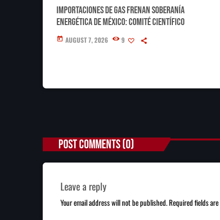
Importaciones de gas frenan soberanía
energética de México: Comité científico
AUGUST 7, 2026
9
today
POST COMMENTS (0)
Leave a reply
Your email address will not be published. Required fields ar