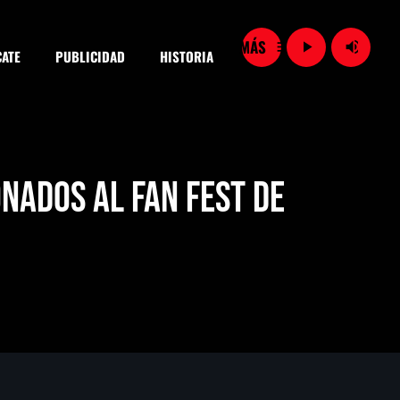
menu
play_arrow
volume_up
ATE
PUBLICIDAD
HISTORIA
close
nados al Fan Fest de
SEARCH
Importaciones de gas frenan soberanía energética de