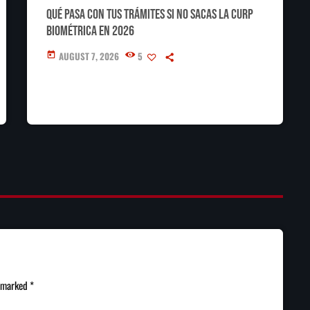
Qué pasa con tus trámites si no sacas la CURP
Biométrica en 2026
AUGUST 7, 2026
5
today
e marked *