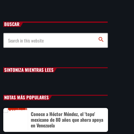
Cae primer detenido por robo a casa de Karely Ruiz
BUSCAR
Senado allana el nombramiento de Todd Blanche como
fiscal general de EE.UU.
search
Vinícius Jr renueva con en el Real Madrid hasta 2032
SINTONIZA MIENTRAS LEES
NOTAS MÁS POPULARES
Conoce a Héctor Méndez, el 'topo'
mexicano de 80 años que ahora apoya
en Venezuela