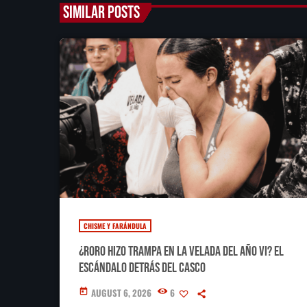
SIMILAR POSTS
CHISME Y FARÁNDULA
¿RoRo hizo trampa en La Velada del Año VI? El
escándalo detrás del casco
AUGUST 6, 2026
6
today