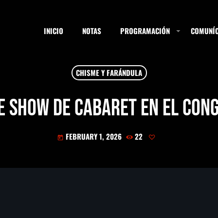
INICIO
NOTAS
PROGRAMACIÓN
COMUNÍC
CHISME Y FARÁNDULA
ESTACIONES
 show de Cabaret en el Con
FEBRUARY 1, 2026
22
SEARCH
today
NOTAS