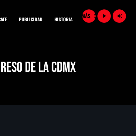
menu
play_arrow
volume_up
ATE
PUBLICIDAD
HISTORIA
close
greso de la CDMX
SEARCH