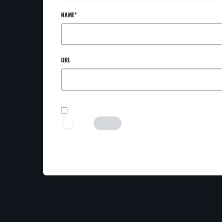
NAME*
URL
SAVE MY NAME, EMAIL, AND WEBSITE IN THIS BROWSER FOR TH
I AM HUMAN
Tick the switch to enable the submit button.