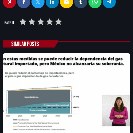
email
RATE IT
SIMILAR POSTS