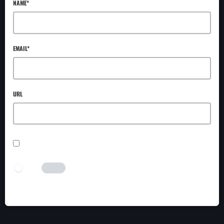
NAME*
EMAIL*
URL
SAVE MY NAME, EMAIL, AND WEBSITE IN THIS BROWSER FOR THE NEXT TIME I
COMMENT.
I AM HUMAN
Tick the switch to enable the submit button.