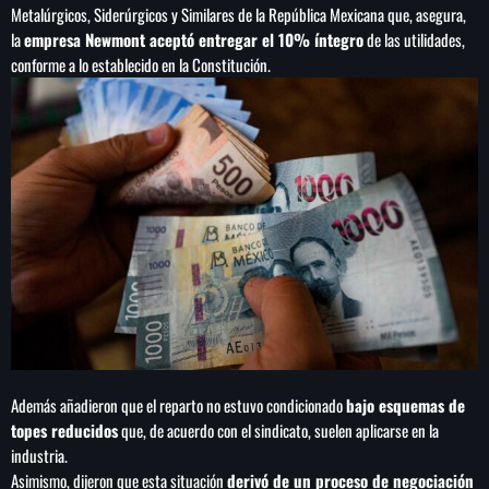
Metalúrgicos, Siderúrgicos y Similares de la República Mexicana que, asegura,
la
empresa Newmont aceptó entregar el 10% íntegro
de las utilidades,
conforme a lo establecido en la Constitución.
SEARCH
SEARCH
NOTAS
Importaciones de gas frenan soberanía
energética de México: Comité científico
Milei celebra ‘visita histórica’ del papa León
XIV en noviembre
Además añadieron que el reparto no estuvo condicionado
bajo esquemas de
topes reducidos
que, de acuerdo con el sindicato, suelen aplicarse en la
Federación Venezolana reafirma su apoyo a
industria.
Infantino en medio de polémica comercial
Asimismo, dijeron que esta situación
derivó de un proceso de negociación