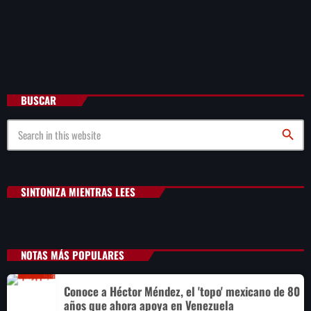
BUSCAR
search
SINTONIZA MIENTRAS LEES
NOTAS MÁS POPULARES
Conoce a Héctor Méndez, el 'topo' mexicano de 80
años que ahora apoya en Venezuela