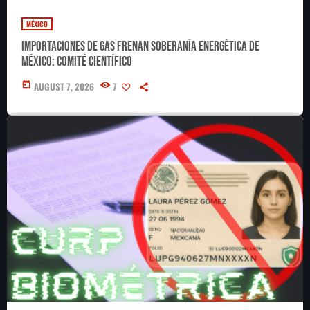
MÉXICO
Importaciones de gas frenan soberanía energética de
México: Comité científico
today
AUGUST 7, 2026
7