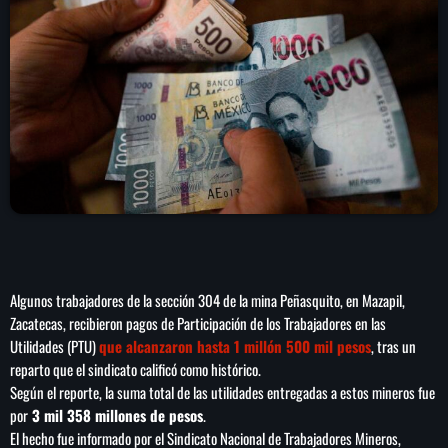
play_arrow
LA CAMPESINA 104.5 FM
play_arrow
LA CAMPESINA GEORGIA
INICIO
NOTAS
PROGRAMACIÓN
keyboard_arrow_down
Algunos trabajadores de la sección 304 de la mina Peñasquito, en Mazapil,
Zacatecas, recibieron pagos de Participación de los Trabajadores en las
LOCUCIÓN (TALENTO AL AIRE)
COMUNÍCATE
Utilidades (PTU)
que alcanzaron hasta 1 millón 500 mil pesos
, tras un
RANKING
reparto que el sindicato calificó como histórico.
PUBLICIDAD
Según el reporte, la suma total de las utilidades entregadas a estos mineros fue
por
3 mil 358 millones de pesos
.
HISTORIA
El hecho fue informado por el Sindicato Nacional de Trabajadores Mineros,