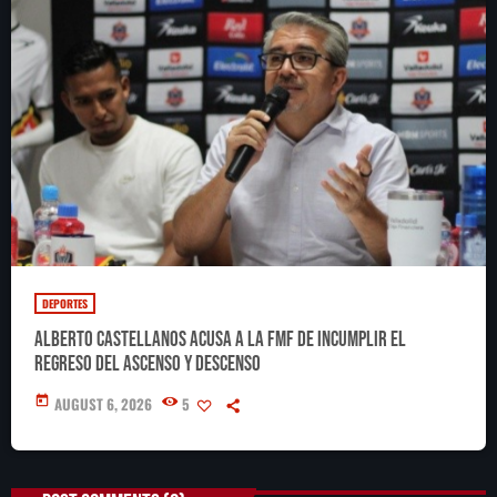
DEPORTES
Alberto Castellanos acusa a la FMF de incumplir el
regreso del ascenso y descenso
today
AUGUST 6, 2026
5