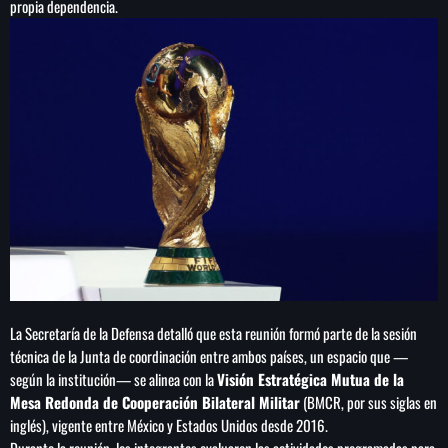
propia dependencia.
SEARCH
SEARCH
NOTAS
Cae primer detenido por robo a casa de
Karely Ruiz
La Secretaría de la Defensa detalló que esta reunión formó parte de la sesión
Senado allana el nombramiento de Todd
Blanche como fiscal general de EE.UU.
técnica de la Junta de coordinación entre ambos países, un espacio que —
según la institución— se alinea con la
Visión Estratégica Mutua de la
Mesa Redonda de Cooperación Bilateral Militar
(BMCR, por sus siglas en
Vinícius Jr renueva con en el Real Madrid
inglés), vigente entre México y Estados Unidos desde 2016.
hasta 2032