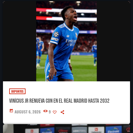
DEPORTES
Vinícius Jr renueva con en el Real Madrid hasta 2032
today
AUGUST 6, 2026
9