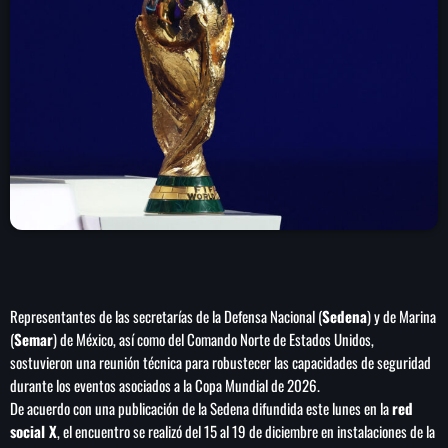
play_arrow
LA CAMPESINA 104.5 FM
play_arrow
LA CAMPESINA GEORGIA
INICIO
NOTAS
PROGRAMACIÓN
keyboard_arrow_down
Representantes de las secretarías de la Defensa Nacional (
Sedena
) y de Marina
LOCUCIÓN (TALENTO AL AIRE)
COMUNÍCATE
(
Semar
) de México, así como del Comando Norte de Estados Unidos,
sostuvieron una reunión técnica para robustecer las capacidades de seguridad
RANKING
PUBLICIDAD
durante los eventos asociados a la Copa Mundial de 2026.
De acuerdo con una publicación de la Sedena difundida este lunes en la
red
social X
, el encuentro se realizó del 15 al 19 de diciembre en instalaciones de la
HISTORIA