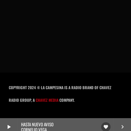
COPYRIGHT 2024 © LA CAMPESINA IS A RADIO BRAND OF CHAVEZ
RADIO GROUP, A
CHAVEZ MEDIA
COMPANY.
HASTA NUEVO AVISO
play_arrow
keyboard_arrow_right
favorite
CORNELIO VEGA