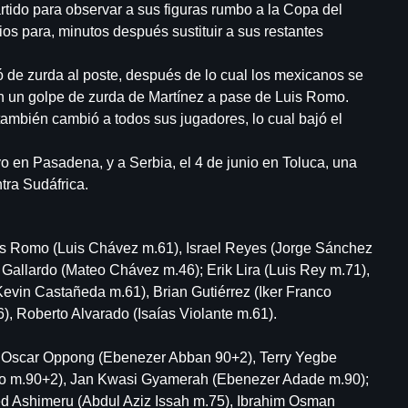
partido para observar a sus figuras rumbo a la Copa del
s para, minutos después sustituir a sus restantes
 de zurda al poste, después de lo cual los mexicanos se
con un golpe de zurda de Martínez a pase de Luis Romo.
ambién cambió a todos sus jugadores, lo cual bajó el
o en Pasadena, y a Serbia, el 4 de junio en Toluca, una
tra Sudáfrica.
is Romo (Luis Chávez m.61), Israel Reyes (Jorge Sánchez
Gallardo (Mateo Chávez m.46); Erik Lira (Luis Rey m.71),
Kevin Castañeda m.61), Brian Gutiérrez (Iker Franco
, Roberto Alvarado (Isaías Violante m.61).
; Oscar Oppong (Ebenezer Abban 90+2), Terry Yegbe
uro m.90+2), Jan Kwasi Gyamerah (Ebenezer Adade m.90);
 Ashimeru (Abdul Aziz Issah m.75), Ibrahim Osman