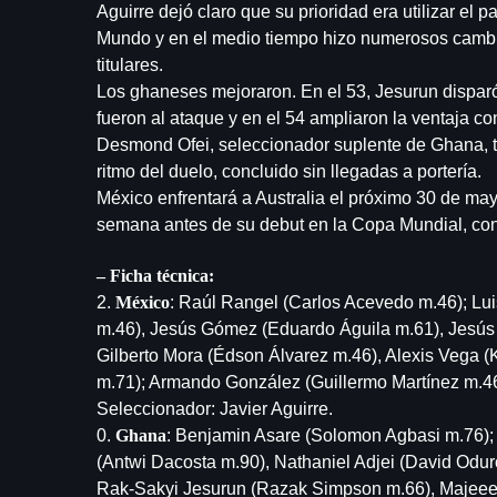
Aguirre dejó claro que su prioridad era utilizar el 
Mundo y en el medio tiempo hizo numerosos cambio
titulares.
Los ghaneses mejoraron. En el 53, Jesurun disparó
fueron al ataque y en el 54 ampliaron la ventaja 
Desmond Ofei, seleccionador suplente de Ghana, t
ritmo del duelo, concluido sin llegadas a portería.
México enfrentará a Australia el próximo 30 de may
semana antes de su debut en la Copa Mundial, con
– Ficha técnica:
2.
México
: Raúl Rangel (Carlos Acevedo m.46); Lu
m.46), Jesús Gómez (Eduardo Águila m.61), Jesús 
Gilberto Mora (Édson Álvarez m.46), Alexis Vega (
m.71); Armando González (Guillermo Martínez m.46)
Seleccionador: Javier Aguirre.
0.
Ghana
: Benjamin Asare (Solomon Agbasi m.76)
(Antwi Dacosta m.90), Nathaniel Adjei (David Od
Rak-Sakyi Jesurun (Razak Simpson m.66), Majeeed