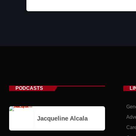
PODCASTS
LI
Gene
Adve
Jacqueline Alcala
Car