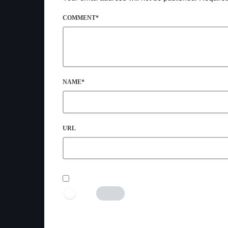
COMMENT*
NAME*
URL
SAVE MY NAME, EMAIL, AND WEBSITE IN THIS B
I AM HUMAN
Tick the switch to enable the submit button.