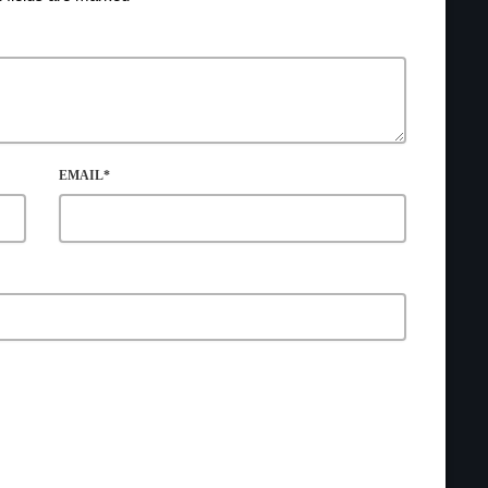
EMAIL*
ROWSER FOR THE NEXT TIME I COMMENT.