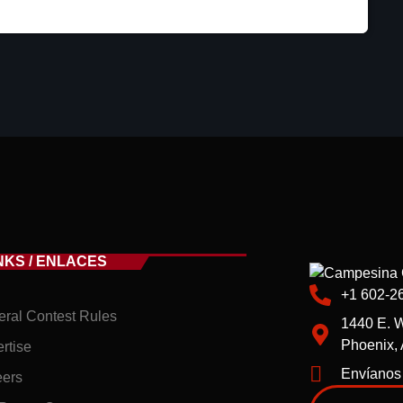
NKS / ENLACES
+1 602-2
ral Contest Rules
1440 E. W
Phoenix,
rtise
Envíanos
eers