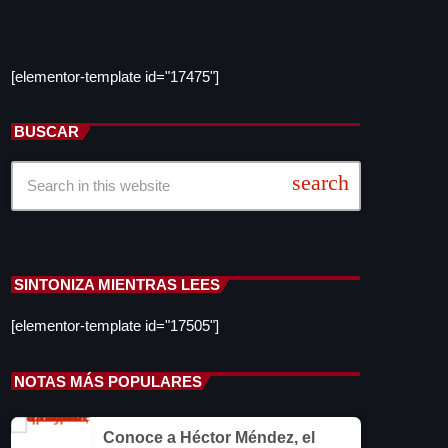
despojo de inmueble en la Del Valle
[elementor-template id="17475"]
Liderazgo de la ONU: América Latina expone
planes de reforma
BUSCAR
search
México vs Panamá Sub-20: dónde ver y a qué
hora es el partido del Premundial de la
Concacaf
SINTONIZA MIENTRAS LEES
[elementor-template id="17505"]
NOTAS MÁS POPULARES
Conoce a Héctor Méndez, el