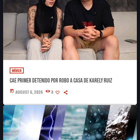
MÉXICO
Cae primer detenido por robo a casa de Karely Ruiz
today
AUGUST 6, 2026
8