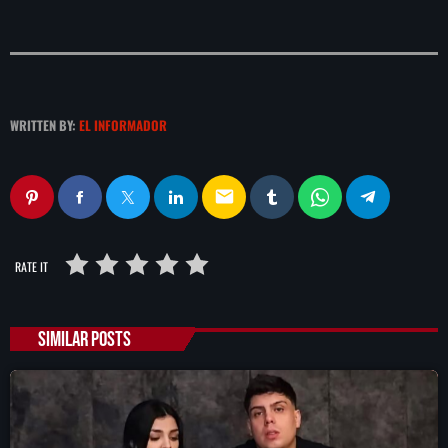
WRITTEN BY:
EL INFORMADOR
email
RATE IT
SIMILAR POSTS