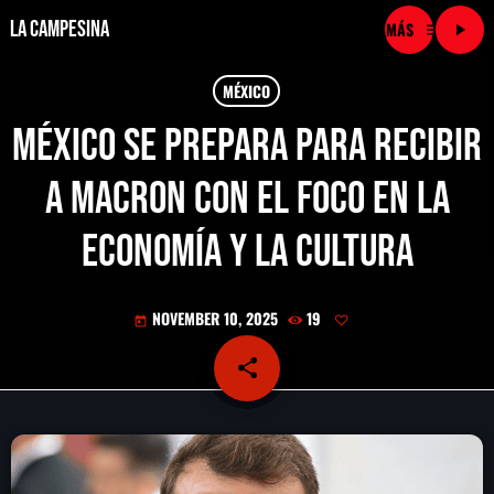
La Campesina
menu
play_arrow
close
MÉXICO
México se prepara para recibir
play_arrow
LA CAMPESINA CADENA
a Macron con el foco en la
play_arrow
LA CAMPESINA 101.9 FM
economía y la cultura
play_arrow
LA CAMPESINA 96.7 FM
NOVEMBER 10, 2025
19
today
play_arrow
LA CAMPESINA 106.3 FM
share
email
play_arrow
LA CAMPESINA 92.5 FM
play_arrow
LA CAMPESINA 107.9 FM