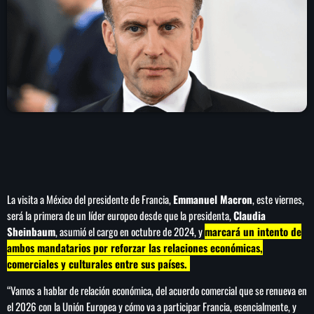
play_arrow
LA CAMPESINA 104.5 FM
play_arrow
LA CAMPESINA GEORGIA
INICIO
NOTAS
La visita a México del presidente de Francia,
Emmanuel Macron
, este viernes,
PROGRAMACIÓN
keyboard_arrow_down
será la primera de un líder europeo desde que la presidenta,
Claudia
Sheinbaum
, asumió el cargo en octubre de 2024, y
marcará un intento de
LOCUCIÓN (TALENTO AL AIRE)
COMUNÍCATE
ambos mandatarios por reforzar las relaciones económicas,
RANKING
comerciales y culturales entre sus países.
PUBLICIDAD
“Vamos a hablar de relación económica, del acuerdo comercial que se renueva en
HISTORIA
el 2026 con la Unión Europea y cómo va a participar Francia, esencialmente, y