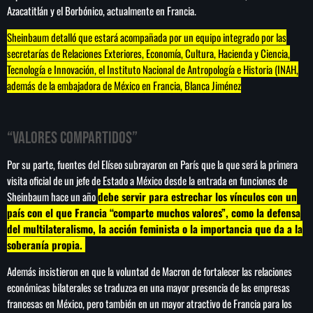
Azacatitlán y el Borbónico, actualmente en Francia.
Sheinbaum detalló que estará acompañada por un equipo integrado por las
secretarías de Relaciones Exteriores, Economía, Cultura, Hacienda y Ciencia,
Tecnología e Innovación, el Instituto Nacional de Antropología e Historia (INAH,
además de la embajadora de México en Francia, Blanca Jiménez
“Valores compartidos”
Por su parte, fuentes del Elíseo subrayaron en París que la que será la primera
visita oficial de un jefe de Estado a México desde la entrada en funciones de
Sheinbaum hace un año
debe servir para estrechar los vínculos con un
país con el que Francia “comparte muchos valores”, como la defensa
del multilateralismo, la acción feminista o la importancia que da a la
soberanía propia.
Además insistieron en que la voluntad de Macron de fortalecer las relaciones
económicas bilaterales se traduzca en una mayor presencia de las empresas
francesas en México, pero también en un mayor atractivo de Francia para los