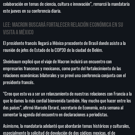
colaboración en temas de ciencia, cultura e innovación”, remarcó la mandataria
este jueves en su conferencia diaria.
LEE: Macron buscará fortalecer relación económica en su
SEARCH
visita a México
SEARCH
El presidente francés llegará a México procedente de Brasil donde asiste a la
reunión de jefes de Estado de la COP30 de la ciudad de Belém.
NOTAS
Sheinbaum explicó que el viaje de Macron incluirá un encuentro con
empresarios franceses y mexicanos, como parte del fortalecimiento de las
Cae primer detenido por robo a casa de
relaciones económicas bilaterales y se prevé una conferencia conjunta con el
Karely Ruiz
presidente francés.
“Creo que esto va a ser un relanzamiento de nuestras relaciones con Francia a la
que le damos la más cordial bienvenida también. Hay mucho que hacer entre los
Senado allana el nombramiento de Todd
Blanche como fiscal general de EE.UU.
dos países”, afirmó Marcelo Ebrard, secretario de Economía, esta semana al
comentar la agenda del encuentro en declaraciones a periodistas.
Asimismo, la mandataria adelantó que abordarán temas históricos y culturales,
Vinícius Jr renueva con en el Real Madrid
especialmente la solicitud de devolución de dos códices mexicas, el de
hasta 2032