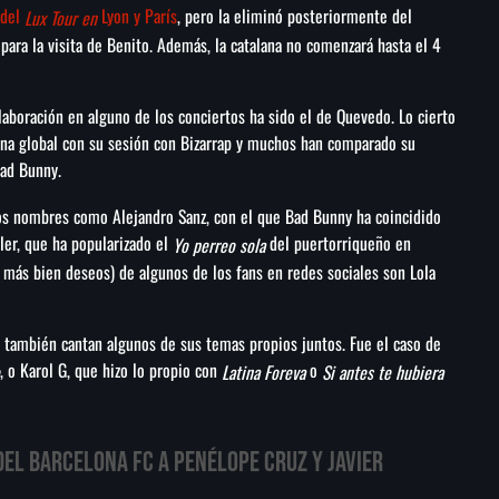
 del
Lyon y París
, pero la eliminó posteriormente del
Lux Tour en
para la visita de Benito. Además, la catalana no comenzará hasta el 4
aboración en alguno de los conciertos ha sido el de Quevedo. Lo cierto
scena global con su sesión con Bizarrap y muchos han comparado su
Bad Bunny.
ros nombres como Alejandro Sanz, con el que Bad Bunny ha coincidido
ler, que ha popularizado el
del puertorriqueño en
Yo perreo sola
 más bien deseos) de algunos de los fans en redes sociales son Lola
, también cantan algunos de sus temas propios juntos. Fue el caso de
, o Karol G, que hizo lo propio con
o
Latina Foreva
Si antes te hubiera
 del Barcelona FC a Penélope Cruz y Javier