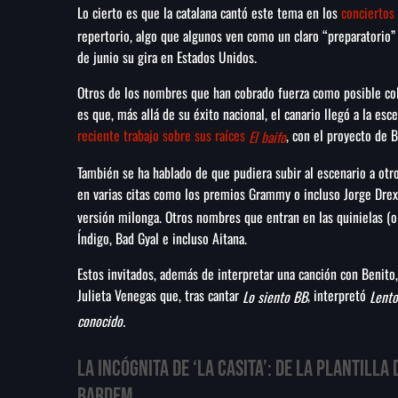
Lo cierto es que la catalana cantó este tema en los
conciertos
repertorio, algo que algunos ven como un claro “preparatorio” 
de junio su gira en Estados Unidos.
Otros de los nombres que han cobrado fuerza como posible col
es que, más allá de su éxito nacional, el canario llegó a la e
reciente trabajo sobre sus raíces
, con el proyecto de 
El baifo
También se ha hablado de que pudiera subir al escenario a ot
en varias citas como los premios Grammy o incluso Jorge Drex
versión milonga. Otros nombres que entran en las quinielas (o
Índigo, Bad Gyal e incluso Aitana.
Estos invitados, además de interpretar una canción con Benito
Julieta Venegas que, tras cantar
, interpretó
Lo siento BB
Lento
conocido.
La incógnita de ‘La Casita’: de la plantilla
Bardem