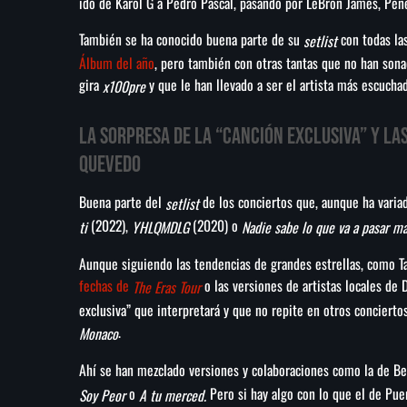
ido de Karol G a Pedro Pascal, pasando por LeBron James, Pen
También se ha conocido buena parte de su
con todas la
setlist
Álbum del año
, pero también con otras tantas que no han son
gira
y que le han llevado a ser el artista más escucha
x100pre
La sorpresa de la “canción exclusiva” y la
Quevedo
Buena parte del
de los conciertos que, aunque ha vari
setlist
(2022),
(2020) o
ti
YHLQMDLG
Nadie sabe lo que va a pasar m
Aunque siguiendo las tendencias de grandes estrellas, como Ta
fechas de
o las versiones de artistas locales de 
The Eras Tour
exclusiva” que interpretará y que no repite en otros conciert
.
Monaco
Ahí se han mezclado versiones y colaboraciones como la de B
o
Pero si hay algo con lo que el de Pue
Soy Peor
A tu merced.