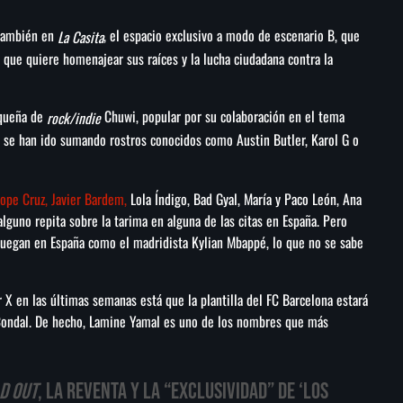
 también en
, el espacio exclusivo a modo de escenario B, que
La Casita
 que quiere homenajear sus raíces y la lucha ciudadana contra la
iqueña de
Chuwi, popular por su colaboración en el tema
rock/indie
e se han ido sumando rostros conocidos como Austin Butler, Karol G o
ope Cruz, Javier Bardem,
Lola Índigo, Bad Gyal, María y Paco León, Ana
lguno repita sobre la tarima en alguna de las citas en España. Pero
 juegan en España como el madridista Kylian Mbappé, lo que no se sabe
X en las últimas semanas está que la plantilla del FC Barcelona estará
 Condal. De hecho, Lamine Yamal es uno de los nombres que más
d out
, la reventa y la “exclusividad” de ‘Los