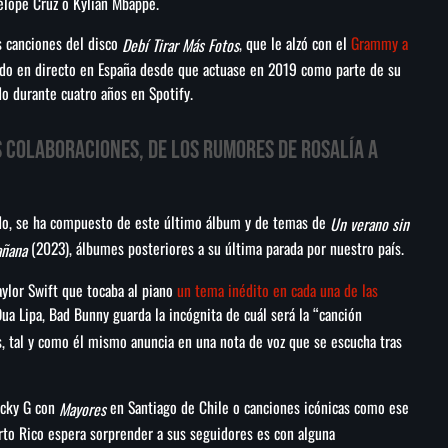
élope Cruz o Kylian Mbappé.
s canciones del disco
, que le alzó con el
Grammy a
Debí Tirar Más Fotos
ado en directo en España desde que actuase en 2019 como parte de su
do durante cuatro años en Spotify.
s colaboraciones, de los rumores de Rosalía a
ado, se ha compuesto de este último álbum y de temas de
Un verano sin
(2023), álbumes posteriores a su última parada por nuestro país.
añana
ylor Swift que tocaba al piano
un tema inédito en cada una de las
Dua Lipa, Bad Bunny guarda la incógnita de cuál será la “canción
os, tal y como él mismo anuncia en una nota de voz que se escucha tras
ecky G con
en Santiago de Chile o canciones icónicas como ese
Mayores
rto Rico espera sorprender a sus seguidores es con alguna