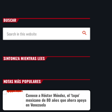
de inmueble en la Del Valle
BUSCAR
Liderazgo de la ONU: América Latina expone planes de
reforma
search
México vs Panamá Sub-20: dónde ver y a qué hora es el
partido del Premundial de la Concacaf
SINTONIZA MIENTRAS LEES
NOTAS MÁS POPULARES
Conoce a Héctor Méndez, el 'topo'
mexicano de 80 años que ahora apoya
en Venezuela