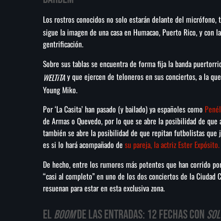
Los rostros conocidos no solo estarán delante del micrófono,
sigue la imagen de una casa en Humacao, Puerto Rico, y con la
gentrificación.
Sobre sus tablas se encuentra de forma fija la banda puertorr
y que ejercen de teloneros en sus conciertos, a la qu
WELTiTA
Young Miko.
Por ‘La Casita’ han pasado (y bailado) ya españoles como
Penél
de Armas o Quevedo, por lo que se abre la posibilidad de que a
también se abre la posibilidad de que repitan futbolistas que
es si lo hará acompañado de
su pareja, la actriz Ester Expósito.
De hecho, entre los rumores más potentes que han corrido por 
“casi al completo” en uno de los dos conciertos de la Ciudad
resuenan para estar en esta exclusiva zona.
El
boom
de las entradas: 12 fechas con
sol