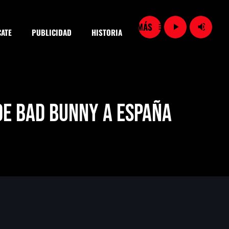
menu
play_arrow
volume_up
ATE
PUBLICIDAD
HISTORIA
close
 de Bad Bunny a España
SEARCH
Vinculan a proceso a detenidas por presunto despojo