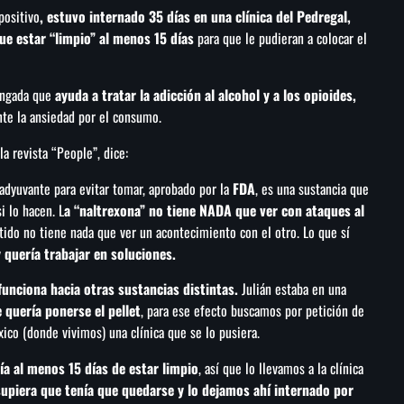
positivo
, estuvo internado 35 días en una clínica del Pedregal,
ue estar “limpio” al menos 15 días
para que le pudieran a colocar el
longada que
ayuda a tratar la adicción al alcohol y a los opioides,
nte la ansiedad por el consumo.
la revista “People”, dice:
oadyuvante para evitar tomar, aprobado por la
FDA
, es una sustancia que
i lo hacen. L
a “naltrexona” no tiene NADA que ver con ataques al
ido no tiene nada que ver un acontecimiento con el otro. Lo que sí
 quería trabajar en soluciones.
funciona hacia otras sustancias distintas.
Julián estaba en una
e quería ponerse el pellet
, para ese efecto buscamos por petición de
co (donde vivimos) una clínica que se lo pusiera.
nía al menos 15 días de estar limpio
, así que lo llevamos a la clínica
 supiera que tenía que quedarse y lo dejamos ahí internado por