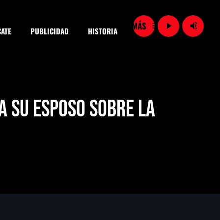
menu
play_arrow
volume_up
ATE
PUBLICIDAD
HISTORIA
close
a su esposo sobre la
SEARCH
Vinculan a proceso a detenidas por presunto despojo