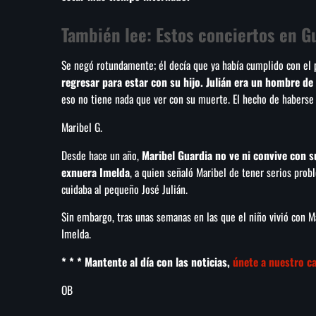
También lee:
Estos conciertos en G
Se negó rotundamente; él decía que ya había cumplido con el 
regresar para estar con su hijo. Julián era un hombre de
eso no tiene nada que ver con su muerte. El hecho de haberse
Maribel G.
Desde hace un año,
Maribel Guardia no ve ni convive con su
exnuera Imelda
, a quien señaló Maribel de tener serios prob
cuidaba al pequeño José Julián.
Sin embargo, tras unas semanas en las que el niño vivió con 
Imelda.
* * * Mantente al día con las noticias,
únete a nuestro c
OB