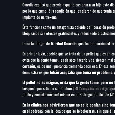
Guardia explicó que previo a que le pusieran a su hijo este dis
por lo que cumplió la condición que les dieron de que
tenía q
implante de naltrexona.
Éste funciona como un antagonista opioide de liberación pro
bloqueando sus efectos gratificantes y reduciendo drásticame
La carta íntegra de
Maribel Guardia
, que fue proporcionada a 
En primer lugar, decirte que se trata de un pellet que es un c
evita que la gente tome, les da asco hacerlo y se sienten mal s
corazón,
es de una ignorancia tremenda decir eso. En ese sent
demuestra es que
Julián aceptaba que tenía un problema y
El pellet no es mágico, evita que la gente tome, pero no 
búsqueda por salir de su problema
, él fue quien nos dijo qu
Julián y encontramos acá mismo en el Pedregal, Ciudad de Méxi
En la clínica nos advirtieron que no se lo ponían sino te
en el pedregal con la idea de que se lo colocaran
, sin que él