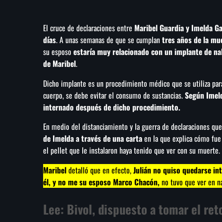
El cruce de declaraciones entre
Maribel Guardia y Imelda G
días
. A unas semanas de que se cumplan
tres años de la mue
su esposo
estaría muy relacionado con un implante de na
de Maribel
.
Dicho implante es un procedimiento médico que se utiliza para 
cuerpo, se debe evitar el consumo de sustancias.
Según Imeld
internado después de dicho procedimiento.
En medio del distanciamiento y la guerra de declaraciones que
de Imelda a través de una carta
en la que explica cómo fue e
el pellet que le instalaron haya tenido que ver con su muerte.
Maribel
detalló que en efecto,
Julián no quiso quedarse in
él, y no me su esposo Marco Chacón,
no tuvo que ver en n
Lee:
Bivol, dispuesto a tomar el re