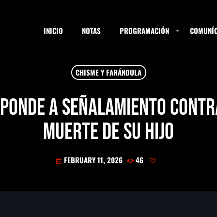
INICIO
NOTAS
PROGRAMACIÓN
COMUNÍC
CHISME Y FARÁNDULA
ESTACIONES
ponde a señalamiento contr
muerte de su hijo
SEARCH
FEBRUARY 11, 2026
46
today
NOTAS