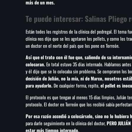
más de un mes.
Te puede interesar:
Salinas Pliego 
Están todos los registros de la clínica del pedregal. El tema 
clínica nos dijo que se les agotaron los pellets, y como los tr
un doctor en el norte del país que los pone en Torreón.
Así que el trato con él fue que, saliendo de su internami
colocaran.
En total estuvo 35 días internado. Hablamos antes 
y él dijo que se lo colocaba sin problema. Se compraron los b
decisión de Julián, no la mía, ni de Marco, nosotros es
para ayudarlo.
De cualquier forma, repito,
el pellet es ino
El protocolo es que tengan al menos 15 días limpios, Julián te
protocolo. El doctor en Torreón que los recibió sabía perfect
Por esa razón accedió a colocárselo, sino no lo hubiera 
para darle seguimiento en la clínica del doctor,
PERO JULIÁN N
estar más tiempo internado.