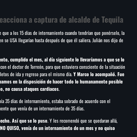
reacciona a captura de alcalde de Tequila
fue que a los 15 días de internamiento cuando tendrían que ponérselo, la
aen se USA llegarían hasta después de que él saliera. Julián nos dijo de
ento, cumplido el mes, al día siguiente lo llevaríamos a que se lo
con el doctor de Torreón, para que estuviera consciente de la situación
oletos de ida y regreso para el mismo día.
Y Marco lo acompañó. Fue
tábamos en la disposición de hacer todo lo humanamente posible
cuo, no causa ataques cardiacos
.
nía 35 días de internamiento, estaba sobrado de acuerdo con el
amente que venía de un internamiento de 35 días.
hecho. Así que se lo puso
. Y les recomendó que se quedaran allá,
O QUISO, venía de un internamiento de un mes y no quiso