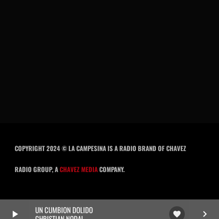
COPYRIGHT 2024 © LA CAMPESINA IS A RADIO BRAND OF CHAVEZ
RADIO GROUP, A
CHAVEZ MEDIA
COMPANY.
UN CUMBION DOLIDO
play_arrow
keyboard_arrow_right
favorite
CHRISTIAN NODAL