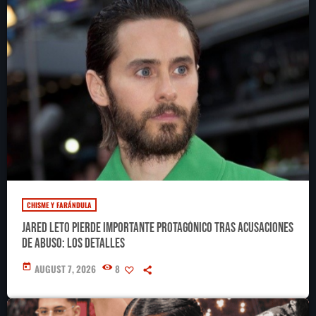
CHISME Y FARÁNDULA
Jared Leto pierde importante protagónico tras acusaciones
de abuso: los detalles
today
AUGUST 7, 2026
8