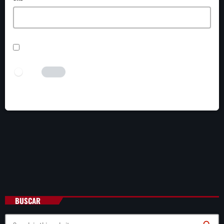
SAVE MY NAME, EMAIL, AND WEBSITE IN THIS BROWSER FOR THE NEXT TIME I
COMMENT.
I AM HUMAN
Tick the switch to enable the submit button.
BUSCAR