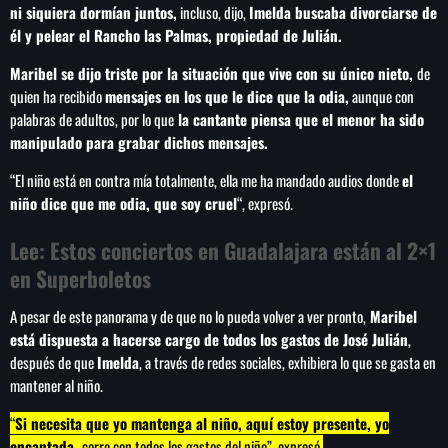
ni siquiera dormían juntos,
incluso, dijo,
Imelda buscaba divorciarse de
él y pelear el Rancho las Palmas, propiedad de Julián.
Maribel se dijo triste por la situación que vive con su único nieto,
de
quien ha recibido
mensajes en los que le dice que la odia,
aunque con
SEARCH
palabras de adultos, por lo que
la cantante piensa que el menor ha sido
SEARCH
manipulado para grabar dichos mensajes.
“El niño está en contra mía totalmente, ella me ha mandado audios donde
el
NOTAS
niño dice que me odia, que soy cruel
“, expresó.
Sheinbaum abre la puerta al fracking y
Lee:
Estos conciertos en Guadalajara están al 2×1
matiza promesa de campaña
en Superboletos
A pesar de este panorama y de que no lo pueda volver a ver pronto,
Maribel
Irán anuncia que el acuerdo con Omán para
está dispuesta a hacerse cargo de todos los gastos de José Julián
,
gestionar el estrecho de Ormuz está en su
después de que
Imelda
, a través de redes sociales, exhibiera lo que se gasta en
‘fase final de revisión’
mantener al niño.
Murió Jorge Messi, padre de Lionel, a los 68
“
Si necesita que yo mantenga al niño, aquí estoy presente, yo
años
encantada,
corro con todos los gastos del niño”, expresó.