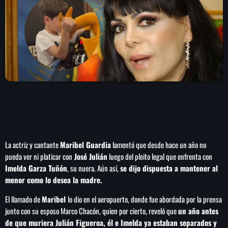
play_arrow
LA CAMPESINA 104.5 FM
play_arrow
LA CAMPESINA GEORGIA
INICIO
NOTAS
La actriz y cantante
Maribel Guardia
lamentó que desde hace un año no
PROGRAMACIÓN
keyboard_arrow_down
pueda ver ni platicar con
José Julián
luego del pleito legal que enfrenta con
Imelda Garza Tuñón
, su nuera. Aún así,
se dijo dispuesta a mantener al
LOCUCIÓN (TALENTO AL AIRE)
COMUNÍCATE
menor como lo desea la madre.
RANKING
PUBLICIDAD
El llamado de
Maribel
lo dio en el aeropuerto, donde fue abordada por la prensa
junto con su esposo Marco Chacón, quien por cierto, reveló que
un año antes
HISTORIA
de que muriera Julián Figueroa, él e Imelda ya estaban separados y