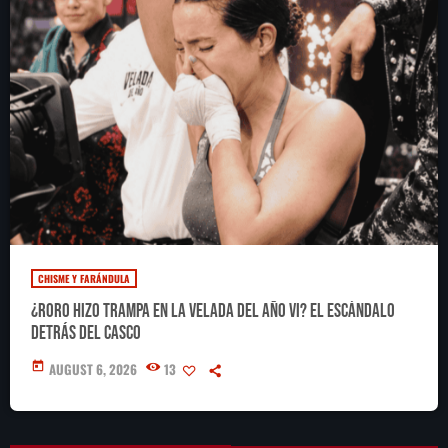
CHISME Y FARÁNDULA
¿RoRo hizo trampa en La Velada del Año VI? El escándalo
detrás del casco
today
AUGUST 6, 2026
13