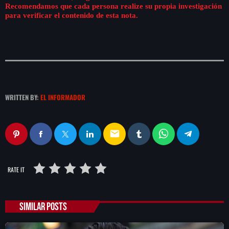
Recomendamos que cada persona realize su propia investigación
para verificar el contenido de esta nota.
WRITTEN BY:
EL INFORMADOR
email
RATE IT
SIMILAR POSTS