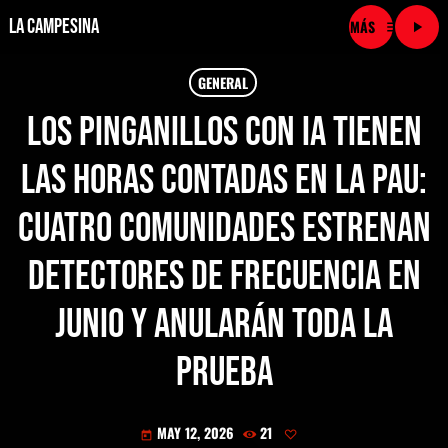
La Campesina
menu
play_arrow
close
GENERAL
Los pinganillos con IA tienen
play_arrow
LA CAMPESINA CADENA
las horas contadas en la PAU:
play_arrow
LA CAMPESINA 101.9 FM
cuatro comunidades estrenan
play_arrow
LA CAMPESINA 96.7 FM
detectores de frecuencia en
play_arrow
LA CAMPESINA 106.3 FM
junio y anularán toda la
play_arrow
prueba
LA CAMPESINA 92.5 FM
play_arrow
LA CAMPESINA 107.9 FM
MAY 12, 2026
21
today