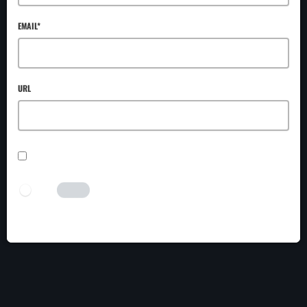
EMAIL*
URL
SAVE MY NAME, EMAIL, AND WEBSITE IN THIS BROWSER FOR THE NEXT TIME I
COMMENT.
I AM HUMAN
Tick the switch to enable the submit button.