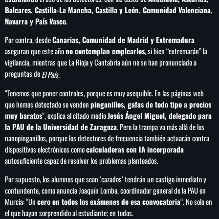
Baleares, Castilla-La Mancha, Castilla y León, Comunidad Valenciana,
Navarra y País Vasco
.
Por contra, desde
Canarias, Comunidad de Madrid y Extremadura
aseguran que este año
no contemplan emplearlos
, si bien “extremarán” la
vigilancia, mientras que La Rioja y Cantabria aún no se han pronunciado a
preguntas de
El País.
“Tenemos que poner controles, porque es muy asequible. En las páginas web
que hemos detectado se venden
pinganillos, gafas de todo tipo a precios
muy baratos
“, explica al citado medio
Jesús Ángel Miguel, delegado para
la PAU de la Universidad de Zaragoza
. Pero la trampa va más allá de los
nanopinganillos, porque los detectores de frecuencia también actuarán contra
dispositivos electrónicos como
calculadoras con IA incorporada
autosuficiente capaz de resolver los problemas planteados.
Por supuesto, los alumnos que sean ‘cazados’ tendrán un castigo inmediato y
contundente, como anuncia Joaquín Lomba, coordinador general de la PAU en
Murcia: “Un
cero en todos los exámenes de esa convocatoria
“. No solo en
el que hayan sorprendido al estudiante; en todos.