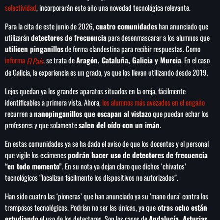
selectividad
, incorporarán este año una novedad tecnológica relevante.
Para la cita de este junio de 2026,
cuatro comunidades
han anunciado que
utilizarán
detectores de frecuencia
para desenmascarar a los alumnos que
utilicen pinganillos
de forma clandestina para recibir respuestas. Como
SEARCH
informa
, se trata de
Aragón, Cataluña, Galicia y Murcia
. En el caso
El País
SEARCH
de Galicia, la experiencia es un grado, ya que los llevan utilizando desde 2019.
Lejos quedan ya los grandes aparatos situados en la oreja, fácilmente
NOTAS
identificables a primera vista. Ahora,
los alumnos más avezados en el engaño
recurren a
nanopinganillos que escapan al vistazo
que puedan echar los
Sheinbaum abre la puerta al fracking y
profesores y que solamente
salen del oído con un imán
.
matiza promesa de campaña
En estas comunidades ya se ha dado el aviso de que los docentes y el personal
que vigile los exámenes
podrán hacer uso de detectores de frecuencia
Irán anuncia que el acuerdo con Omán para
“en todo momento”
. En su nota ya dejan claro que dichos ‘chivatos’
gestionar el estrecho de Ormuz está en su
tecnológicos “localizan fácilmente los dispositivos no autorizados”.
‘fase final de revisión’
Han sido cuatro las ‘pioneras’ que han anunciado ya su ‘mano dura’ contra los
tramposos tecnológicos. Podrían no ser las únicas, ya que
otras ocho están
Murió Jorge Messi, padre de Lionel, a los 68
años
estudiando
el uso de los detectores. Son los casos de
Andalucía, Asturias,