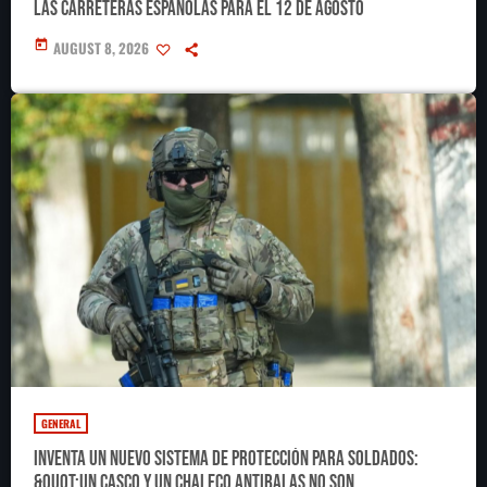
las carreteras españolas para el 12 de agosto
today
AUGUST 8, 2026
GENERAL
Inventa un nuevo sistema de protección para soldados:
&quot;Un casco y un chaleco antibalas no son