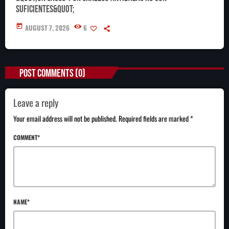
suficientes&quot;
today
AUGUST 7, 2026
6
POST COMMENTS (0)
Leave a reply
Your email address will not be published. Required fields are marked *
COMMENT*
NAME*