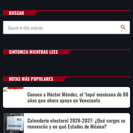
BUSCAR
search
SINTONIZA MIENTRAS LEES
NOTAS MÁS POPULARES
Conoce a Héctor Méndez, el 'topo' mexicano de 80
años que ahora apoya en Venezuela
Calendario electoral 2026-2027: ¿Qué cargos se
renovarán y en qué Estados de México?