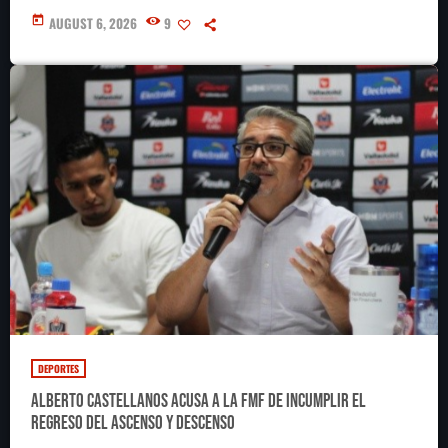
today
AUGUST 6, 2026
9
DEPORTES
Alberto Castellanos acusa a la FMF de incumplir el
regreso del ascenso y descenso