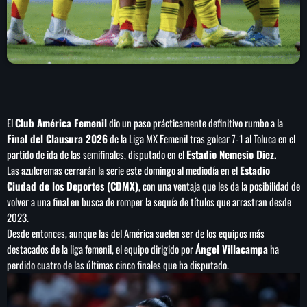
SEARCH
SEARCH
El
Club América Femenil
dio un paso prácticamente definitivo rumbo a la
NOTAS
Final del Clausura 2026
de la Liga MX Femenil tras golear 7-1 al Toluca en el
partido de ida de las semifinales, disputado en el
Estadio Nemesio Diez.
Cae primer detenido por robo a casa de
Las azulcremas cerrarán la serie este domingo al mediodía en el
Estadio
Karely Ruiz
Ciudad de los Deportes (CDMX)
, con una ventaja que les da la posibilidad de
volver a una final en busca de romper la sequía de títulos que arrastran desde
2023.
Senado allana el nombramiento de Todd
Desde entonces, aunque las del América suelen ser de los equipos más
Blanche como fiscal general de EE.UU.
destacados de la liga femenil, el equipo dirigido por
Ángel Villacampa
ha
perdido cuatro de las últimas cinco finales que ha disputado.
Vinícius Jr renueva con en el Real Madrid
hasta 2032