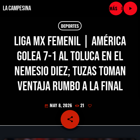
La Campesina
menu
play_arrow
close
DEPORTES
Liga MX Femenil | América
play_arrow
LA CAMPESINA CADENA
golea 7-1 al Toluca en el
play_arrow
LA CAMPESINA 101.9 FM
Nemesio Diez; Tuzas toman
play_arrow
LA CAMPESINA 96.7 FM
ventaja rumbo a la final
play_arrow
LA CAMPESINA 106.3 FM
MAY 8, 2026
21
today
play_arrow
LA CAMPESINA 92.5 FM
share
email
play_arrow
LA CAMPESINA 107.9 FM