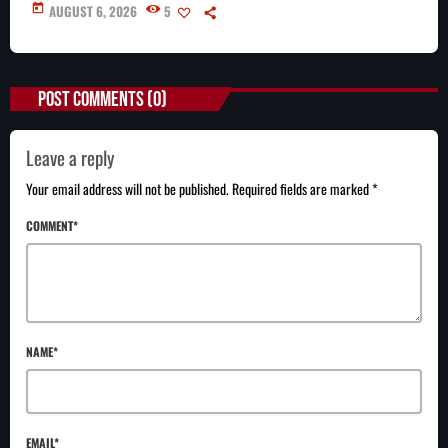
today
AUGUST 6, 2026
5
POST COMMENTS (0)
Leave a reply
Your email address will not be published. Required fields are marked *
COMMENT*
NAME*
EMAIL*