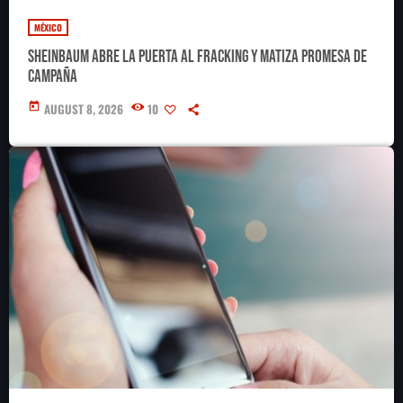
MÉXICO
Sheinbaum abre la puerta al fracking y matiza promesa de
campaña
today
AUGUST 8, 2026
10