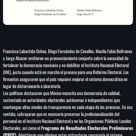
SEARCH
SEARCH
Francisco Labastida Ochoa, Diego Fernández de Cevallos, Manlio Fabio Beltrones
y Jorge Alcocer emitieron un pronunciamiento conjunto sobre la necesidad de
NOTAS
fortalecer la democracia mexicana y no debilitar al Instituto Nacional Electoral
(INE), justo cuando está en marcha el proceso para una Reforma Electoral. Los
Sheinbaum abre la puerta al fracking y
firmantes aseguraron que el país requiere mejorar el sistema democrático en
matiza promesa de campaña
lugar de distorsionarlo o abaratarlo.
Los políticos destacaron que México necesita una democracia de calidad,
Irán anuncia que el acuerdo con Omán para
sustentada en autoridades electorales autónomas e independientes que
gestionar el estrecho de Ormuz está en su
mantengan altos niveles de transparencia en cada etapa de los procesos. En ese
‘fase final de revisión’
sentido, subrayaron que es necesario preservar la profesionalización del
personal en el Instituto Nacional Electoral y en los Organismos Públicos Locales
Electorales, así como el P
rograma de Resultados Electorales Preliminares
Murió Jorge Messi, padre de Lionel, a los 68
años
(PREP)
. Advirtieron que eliminar estas estructuras regresaría al sistema