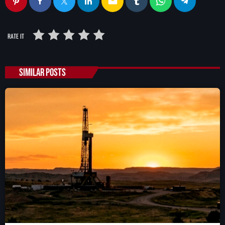
email
RATE IT
SIMILAR POSTS