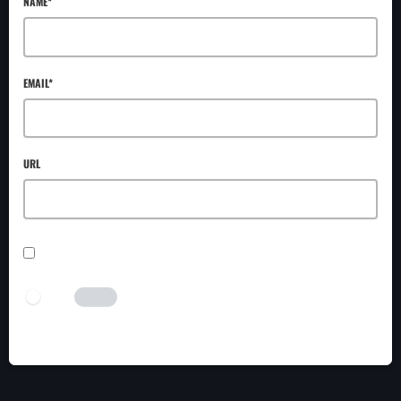
NAME*
EMAIL*
URL
SAVE MY NAME, EMAIL, AND WEBSITE IN THIS BROWSER FOR THE NEXT TIME I
COMMENT.
I AM HUMAN
Tick the switch to enable the submit button.