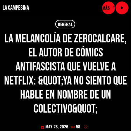
La Campesina
menu
play_arrow
close
GENERAL
La melancolía de Zerocalcare,
play_arrow
LA CAMPESINA CADENA
el autor de cómics
play_arrow
LA CAMPESINA 101.9 FM
antifascista que vuelve a
play_arrow
LA CAMPESINA 96.7 FM
Netflix: &quot;Ya no siento que
play_arrow
LA CAMPESINA 106.3 FM
hable en nombre de un
play_arrow
colectivo&quot;
LA CAMPESINA 92.5 FM
play_arrow
LA CAMPESINA 107.9 FM
MAY 28, 2026
58
today