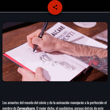
play_arrow
LA CAMPESINA 104.5 FM
share
email
play_arrow
LA CAMPESINA GEORGIA
INICIO
NOTAS
PROGRAMACIÓN
keyboard_arrow_down
LOCUCIÓN (TALENTO AL AIRE)
COMUNÍCATE
RANKING
PUBLICIDAD
Los amantes del mundo del cómic y de la animación manejarán a la perfección el
HISTORIA
nombre de
Zerocalcare
. O mejor dicho, el seudónimo, porque detrás de este