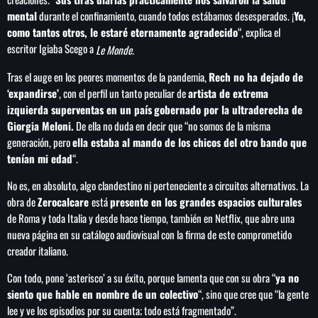
de FIFA
mental
durante el confinamiento, cuando todos estábamos desesperados. ¡
Yo,
como tantos otros, le estaré eternamente agradecido
“, explica el
escritor Igiaba Scego a
Le Monde.
Tras el auge en los peores momentos de la pandemia,
Rech no ha dejado de
‘expandirse’
, con el perfil un tanto peculiar de
artista de extrema
izquierda superventas en un país
gobernado por la ultraderecha de
Giorgia Meloni.
De ella no duda en decir que “no somos de la misma
generación, pero
ella estaba al mando de los chicos del otro bando que
tenían mi edad
“.
No es, en absoluto, algo clandestino ni perteneciente a circuitos alternativos. La
obra de
Zerocalcare
está
presente en los grandes espacios culturales
de Roma y toda Italia y desde hace tiempo, también en Netflix, que abre una
nueva página en su catálogo audiovisual con la firma de este comprometido
creador italiano.
Con todo, pone ‘asterisco’ a su éxito, porque lamenta que con su obra “
ya no
siento que hable en nombre de un colectivo
“, sino que cree que “la gente
lee y ve los episodios por su cuenta; todo está fragmentado”.