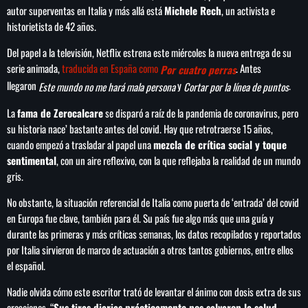
autor superventas en Italia y más allá está
Michele Rech
, un activista e
historietista de 42 años.
Del papel a la televisión, Netflix estrena este miércoles la nueva entrega de su
serie animada,
traducida en España como
. Antes
SEARCH
Por cuatro perras
llegaron
y
.
Este mundo no me hará mala persona
Cortar por la línea de puntos
SEARCH
La
fama de Zerocalcare
se disparó a raíz de la pandemia de coronavirus, pero
su historia nace’ bastante antes del covid. Hay que retrotraerse 15 años,
NOTAS
cuando empezó a trasladar al papel una
mezcla de crítica social y toque
sentimental
, con un aire reflexivo, con la que reflejaba la realidad de un mundo
Importaciones de gas frenan soberanía
gris.
energética de México: Comité científico
No obstante, la situación referencial de Italia como puerta de ‘entrada’ del covid
en Europa fue clave, también para él. Su país fue algo más que una guía y
Milei celebra ‘visita histórica’ del papa León
durante las primeras y más críticas semanas, los datos recopilados y reportados
XIV en noviembre
por Italia sirvieron de marco de actuación a otros tantos gobiernos, entre ellos
el español.
Federación Venezolana reafirma su apoyo a
Nadie olvida cómo este escritor trató de levantar el ánimo con dosis extra de sus
Infantino en medio de polémica comercial
creaciones. “
Sus tiras diarias prácticamente nos salvaron la salud