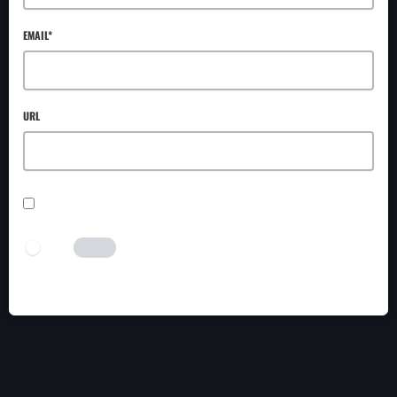
EMAIL*
URL
SAVE MY NAME, EMAIL, AND WEBSITE IN THIS BROWSER FOR THE NEXT TIME I
COMMENT.
I AM HUMAN
Tick the switch to enable the submit button.