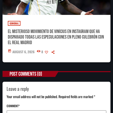
GENERAL
El misterioso movimiento de Vinícius en Instagram que ha
disparado todas las especulaciones en pleno culebrón con
el Real Madrid
today
AUGUST 6, 2026
8
POST COMMENTS (0)
Leave a reply
Your email address will not be published. Required fields are marked *
COMMENT*