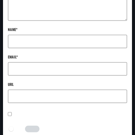
NAME*
EMAIL*
URL
SAVE MY NAME, EMAIL, AND WEBSITE IN THIS BROWSER FOR THE NEXT TIME I
COMMENT.
I AM HUMAN