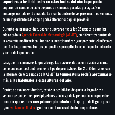
superiores a las habituales en estas fechas del año
, lo que puede
suponer un cambio de ciclo después de semanas pasadas por agua. Sin
embargo, no todo está decidido. La incertidumbre de las próximas tres semanas
es un ingrediente básico que podrá alternar cualquier previsión.
SEARCH
Durante los primeros días, podrán superarse hasta los 25 grados, según ha
SEARCH
adelantado la
Agencia Estatal de Meteorología (AEMET)
, en diferentes puntos de
la geografía mediterránea. Aunque la incertidumbre sigue presente, el miércoles
podrían llegar nuevos frentes con posibles precipitaciones en la parte del norte
NOTAS
y oeste de la península.
La siguiente semana es la que alberga las mayores dudas en relación al clima,
Importaciones de gas frenan soberanía
como suele ser costumbre en este tipo de pronósticos. Del 2 al 8 de marzo, con
energética de México: Comité científico
la información actualizada de la AEMET,
la temperatura podría aproximarse
más a las habituales a estas alturas del año
.
Milei celebra ‘visita histórica’ del papa León
Dentro de esa incertidumbre, existe la posibilidad de que a lo largo de esa
XIV en noviembre
semana se concentren precipitaciones a lo largo de la península, aunque cabe
recordar que
esto es una primera pincelada
de lo que puede llegar a pasar.
Federación Venezolana reafirma su apoyo a
Igual
vuelven las lluvias
, igual se mantiene la subida de temperaturas.
Infantino en medio de polémica comercial