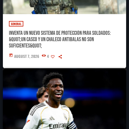
GENERAL
Inventa un nuevo sistema de protección para soldados:
&quot;Un casco y un chaleco antibalas no son
suficientes&quot;
today
AUGUST 7, 2026
4