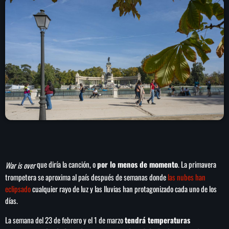
play_arrow
LA CAMPESINA 104.5 FM
play_arrow
LA CAMPESINA GEORGIA
INICIO
NOTAS
PROGRAMACIÓN
keyboard_arrow_down
que diría la canción, o
por lo menos de momento
. La primavera
War is over
LOCUCIÓN (TALENTO AL AIRE)
COMUNÍCATE
trompetera se aproxima al país después de semanas donde
las nubes han
RANKING
eclipsado
cualquier rayo de luz y las lluvias han protagonizado cada uno de los
PUBLICIDAD
días.
La semana del 23 de febrero y el 1 de marzo
tendrá temperaturas
HISTORIA