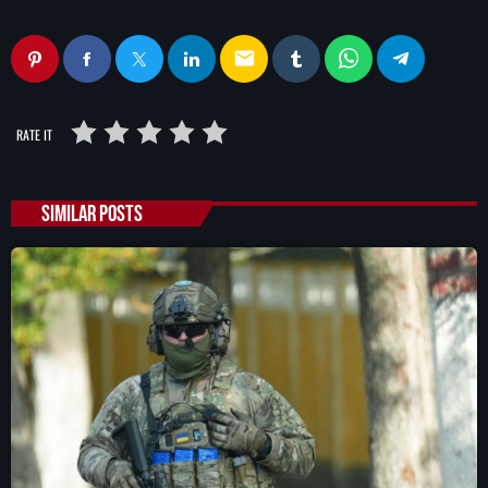
email
RATE IT
SIMILAR POSTS