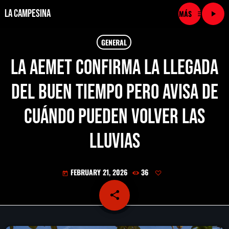
La Campesina
menu
play_arrow
close
GENERAL
La AEMET confirma la llegada
play_arrow
LA CAMPESINA CADENA
del buen tiempo pero avisa de
play_arrow
LA CAMPESINA 101.9 FM
cuándo pueden volver las
play_arrow
LA CAMPESINA 96.7 FM
lluvias
play_arrow
LA CAMPESINA 106.3 FM
FEBRUARY 21, 2026
36
today
play_arrow
LA CAMPESINA 92.5 FM
share
email
play_arrow
LA CAMPESINA 107.9 FM