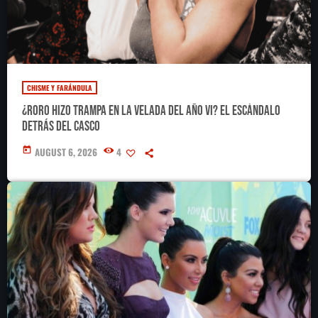
CHISME Y FARÁNDULA
¿RoRo hizo trampa en La Velada del Año VI? El escándalo
detrás del casco
today
AUGUST 6, 2026
4