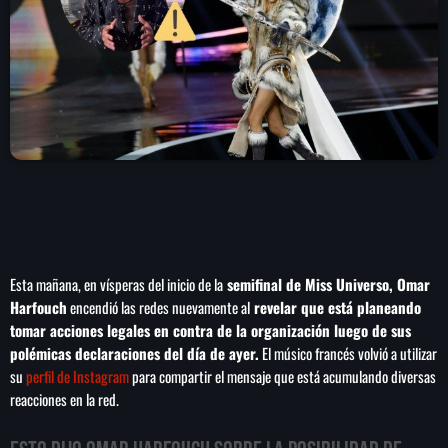
play_arrow
LA CAMPESINA 104.5 FM
play_arrow
LA CAMPESINA GEORGIA
INICIO
NOTAS
Esta mañana, en vísperas del inicio de la
semifinal de Miss Universo, Omar
PROGRAMACIÓN
keyboard_arrow_down
Harfouch
encendió las redes nuevamente al
revelar que está planeando
tomar acciones legales en contra de la organización luego de sus
LOCUCIÓN (TALENTO AL AIRE)
COMUNÍCATE
polémicas declaraciones del día de ayer.
El músico francés volvió a utilizar
RANKING
su
perfil de Instagram
para compartir el mensaje que está acumulando diversas
PUBLICIDAD
reacciones en la red.
HISTORIA