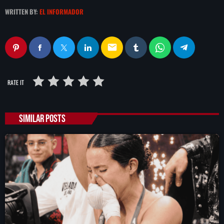
WRITTEN BY:
EL INFORMADOR
email
RATE IT
SIMILAR POSTS