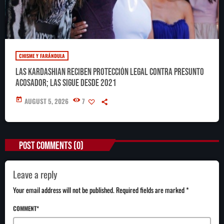
CHISME Y FARÁNDULA
Las Kardashian reciben protección legal contra presunto
acosador; las sigue desde 2021
today
AUGUST 5, 2026
7
POST COMMENTS (0)
Leave a reply
Your email address will not be published. Required fields are marked *
COMMENT*