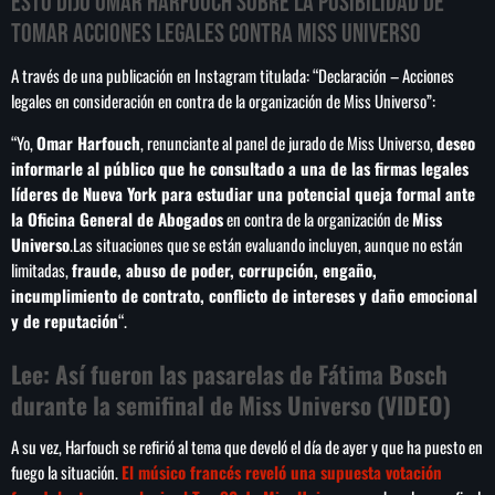
Esto dijo Omar Harfouch sobre la posibilidad de
tomar acciones legales contra Miss Universo
A través de una publicación en Instagram titulada: “Declaración – Acciones
legales en consideración en contra de la organización de Miss Universo”:
SEARCH
“Yo,
Omar Harfouch
, renunciante al panel de jurado de Miss Universo,
deseo
SEARCH
informarle al público que he consultado a una de las firmas legales
líderes de Nueva York para estudiar una potencial queja formal ante
NOTAS
la Oficina General de Abogados
en contra de la organización de
Miss
Universo
.Las situaciones que se están evaluando incluyen, aunque no están
limitadas,
fraude, abuso de poder, corrupción, engaño,
Cae primer detenido por robo a casa de
Karely Ruiz
incumplimiento de contrato, conflicto de intereses y daño emocional
y de reputación
“.
Lee:
Así fueron las pasarelas de Fátima Bosch
Senado allana el nombramiento de Todd
Blanche como fiscal general de EE.UU.
durante la semifinal de Miss Universo (VIDEO)
A su vez, Harfouch se refirió al tema que develó el día de ayer y que ha puesto en
Vinícius Jr renueva con en el Real Madrid
fuego la situación.
El músico francés reveló una supuesta votación
hasta 2032