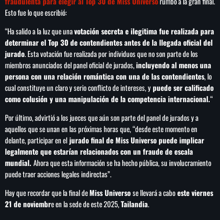
fraudulenta para elegir al Top 30 de Miss Universo
rumbo a la gran final.
Esto fue lo que escribió:
“Ha salido a la luz que una
votación secreta e ilegitima fue realizada para
determinar el Top 30 de contendientes antes de la llegada oficial del
jurado
. Esta votación fue realizada por individuos que no son parte de los
miembros anunciados del panel oficial de jurados,
incluyendo al menos una
persona con una relación romántica con una de las contendientes
, lo
cual constituye un claro y serio conflicto de intereses, y
puede ser calificado
como colusión y una manipulación de la competencia internacional.
“
Por último, advirtió a los jueces que aún son parte del panel de jurados y a
aquellos que se unan en las próximas horas que, “desde este momento en
delante, participar en el
jurado final de Miss Universo puede implicar
legalmente que estarían relacionados con un fraude de escala
mundial.
Ahora que esta información se ha hecho pública, su involucramiento
puede traer acciones legales indirectas”.
Hay que recordar que la final de
Miss Universo
se llevará a cabo
este viernes
21 de noviembr
e en la sede de este 2025,
Tailandia
.