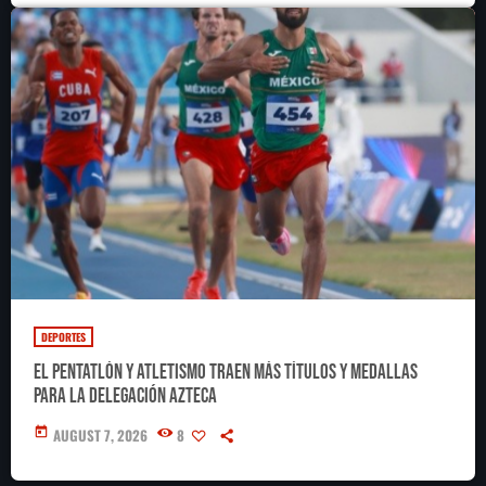
DEPORTES
El pentatlón y atletismo traen más títulos y medallas
para la delegación azteca
today
AUGUST 7, 2026
8