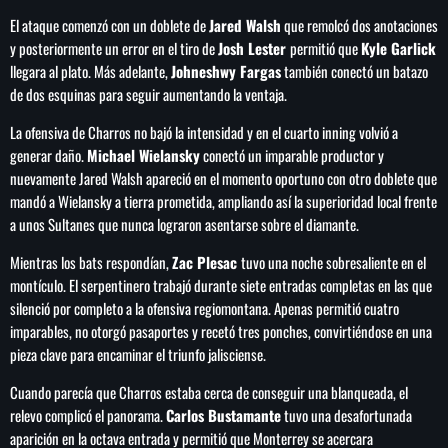
El ataque comenzó con un doblete de
Jared Walsh
que remolcó dos anotaciones
y posteriormente un error en el tiro de
Josh Lester
permitió que
Kyle Garlick
llegara al plato. Más adelante,
Johneshwy Fargas
también conectó un batazo
de dos esquinas para seguir aumentando la ventaja.
SEARCH
La ofensiva de Charros no bajó la intensidad y en el cuarto inning volvió a
SEARCH
generar daño.
Michael Wielansky
conectó un imparable productor y
nuevamente Jared Walsh apareció en el momento oportuno con otro doblete que
NOTAS
mandó a Wielansky a tierra prometida, ampliando así la superioridad local frente
a unos Sultanes que nunca lograron asentarse sobre el diamante.
Importaciones de gas frenan soberanía
Mientras los bats respondían,
Zac Plesac
tuvo una noche sobresaliente en el
energética de México: Comité científico
montículo. El serpentinero trabajó durante siete entradas completas en las que
silenció por completo a la ofensiva regiomontana. Apenas permitió cuatro
imparables, no otorgó pasaportes y recetó tres ponches, convirtiéndose en una
Milei celebra ‘visita histórica’ del papa León
XIV en noviembre
pieza clave para encaminar el triunfo jalisciense.
Cuando parecía que Charros estaba cerca de conseguir una blanqueada, el
Federación Venezolana reafirma su apoyo a
relevo complicó el panorama.
Carlos Bustamante
tuvo una desafortunada
Infantino en medio de polémica comercial
aparición en la octava entrada y permitió que Monterrey se acercara