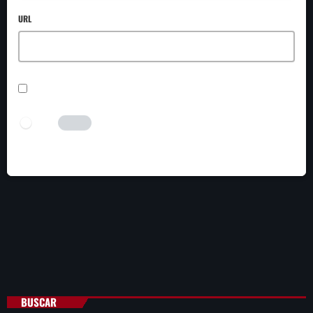
URL
SAVE MY NAME, EMAIL, AND WEBSITE IN THIS BROWSER FOR THE NEXT TIME I
COMMENT.
I AM HUMAN
Tick the switch to enable the submit button.
BUSCAR