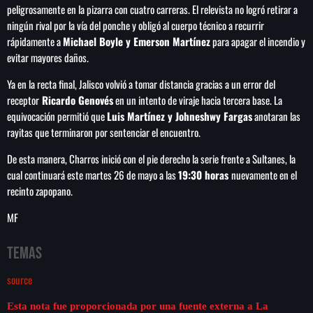
de FIFA
peligrosamente en la pizarra con cuatro carreras. El relevista no logró retirar a
ningún rival por la vía del ponche y obligó al cuerpo técnico a recurrir
rápidamente a
Michael Boyle y Emerson Martínez
para apagar el incendio y
evitar mayores daños.
Ya en la recta final, Jalisco volvió a tomar distancia gracias a un error del
receptor
Ricardo Genovés
en un intento de viraje hacia tercera base. La
equivocación permitió que
Luis Martínez y Johneshwy Fargas
anotaran las
rayitas que terminaron por sentenciar el encuentro.
De esta manera, Charros inició con el pie derecho la serie frente a Sultanes, la
cual continuará este martes 26 de mayo a las
19:30 horas
nuevamente en el
recinto zapopano.
MF
Temas
source
Esta nota fue proporcionada por una fuente externa a La