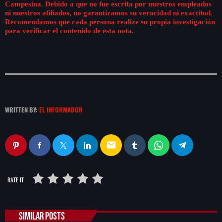
Campesina. Debido a que no fue escrita por nuestros empleados
ni nuestros afiliados, no garantizamos su veracidad ni exactitud.
Recomendamos que cada persona realize su propia investigación
para verificar el contenido de esta nota.
WRITTEN BY:
EL INFORMADOR
email
RATE IT
SIMILAR POSTS