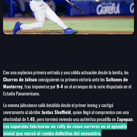
play_arrow
LA CAMPESINA 104.5 FM
play_arrow
LA CAMPESINA GEORGIA
INICIO
Con una explosiva primera entrada y una sólida actuación desde la lomita, los
NOTAS
Charros de Jalisco
consiguieron su primera victoria ante los
Sultanes de
Monterrey
, tras imponerse por
9-4
en el arranque de la serie disputada en el
PROGRAMACIÓN
keyboard_arrow_down
Estadio Panamericano.
LOCUCIÓN (TALENTO AL AIRE)
COMUNÍCATE
La novena jalisciense salió decidida desde el primer inning y castigó
severamente al abridor
Justus Sheffield
, quien llegó al compromiso con una
RANKING
PUBLICIDAD
efectividad de
1.45
, pero terminó viviendo una auténtica pesadilla en
Zapopan
.
Los caporales fabricaron un
rally
de cinco carreras en el episodio
HISTORIA
inicial que marcó el rumbo definitivo del encuentro.