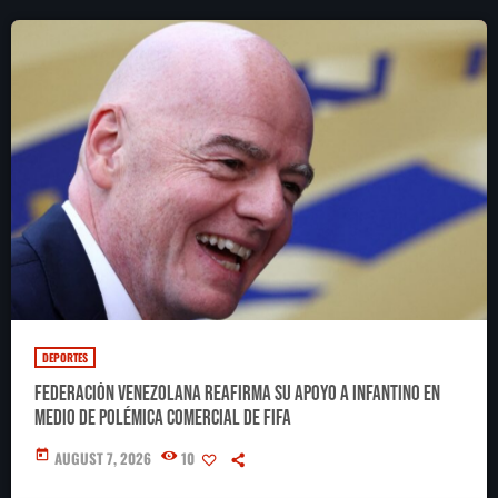
DEPORTES
Federación Venezolana reafirma su apoyo a Infantino en
medio de polémica comercial de FIFA
today
AUGUST 7, 2026
10