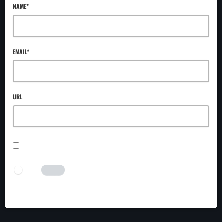
NAME*
EMAIL*
URL
SAVE MY NAME, EMAIL, AND WEBSITE IN THIS BROWSER FOR THE NEXT TIME I
COMMENT.
I AM HUMAN
Tick the switch to enable the submit button.