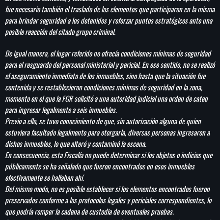
fue necesario también el traslado de los elementos que participaron en la misma
para brindar seguridad a los detenidos y reforzar puntos estratégicos ante una
posible reacción del citado grupo criminal.
De igual manera, el lugar referido no ofrecía condiciones mínimas de seguridad
para el resguardo del personal ministerial y pericial. En ese sentido, no se realizó
el aseguramiento inmediato de los inmuebles, sino hasta que la situación fue
contenida y se restablecieron condiciones mínimas de seguridad en la zona,
momento en el que la FGR solicitó a una autoridad judicial una orden de cateo
para ingresar legalmente a seis inmuebles.
Previo a ello, se tuvo conocimiento de que, sin autorización alguna de quien
estuviera facultado legalmente para otorgarla, diversas personas ingresaron a
dichos inmuebles, lo que alteró y contaminó la escena.
En consecuencia, esta Fiscalía no puede determinar si los objetos o indicios que
públicamente se ha señalado que fueron encontrados en esos inmuebles
efectivamente se hallaban ahí.
Del mismo modo, no es posible establecer si los elementos encontrados fueron
preservados conforme a los protocolos legales y periciales correspondientes, lo
que podría romper la cadena de custodia de eventuales pruebas.