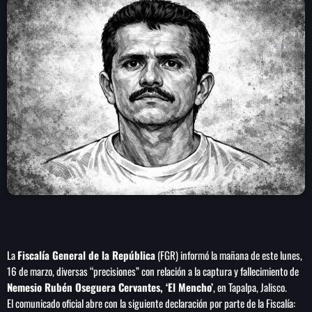
play_arrow
LA CAMPESINA 104.5 FM
play_arrow
LA CAMPESINA GEORGIA
INICIO
NOTAS
PROGRAMACIÓN
keyboard_arrow_down
LOCUCIÓN (TALENTO AL AIRE)
COMUNÍCATE
La
Fiscalía General de la República
(FGR) informó la mañana de este lunes,
RANKING
PUBLICIDAD
16 de marzo, diversas “precisiones” con relación a la captura y fallecimiento de
Nemesio Rubén Oseguera Cervantes, ‘El Mencho’
, en Tapalpa, Jalisco.
HISTORIA
El comunicado oficial abre con la siguiente declaración por parte de la Fiscalía: