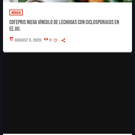
MÉXICO
Cofepris niega vínculo de lechugas con ciclosporiasis en
EE.UU.
today
AUGUST 9, 2026
9