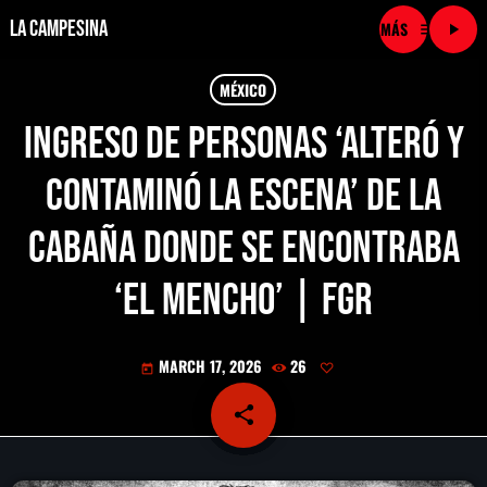
La Campesina
menu
play_arrow
close
MÉXICO
Ingreso de personas ‘alteró y
play_arrow
LA CAMPESINA CADENA
contaminó la escena’ de la
play_arrow
LA CAMPESINA 101.9 FM
cabaña donde se encontraba
play_arrow
LA CAMPESINA 96.7 FM
‘El Mencho’ | FGR
play_arrow
LA CAMPESINA 106.3 FM
MARCH 17, 2026
26
today
play_arrow
LA CAMPESINA 92.5 FM
share
email
play_arrow
LA CAMPESINA 107.9 FM