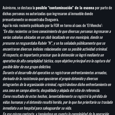
medallas, 167 de oro
Asimismo, se destaca la
posible “contaminación” de la escena
por parte de
dichas personas no autorizadas que ingresaron al inmueble donde
presuntamente se encontraba Oseguera.
Aquí lo más reciente publicado por la FGR en torno al caos de ‘El Mencho’:
“En días recientes se tuvo conocimiento de que diversas personas ingresaron a
varias cabañas ubicadas en un club localizado en ese municipio, donde se
presume se resguardaba Rubén “N”, y se ha señalado públicamente que se
encontraron diversos indicios relacionados con su posible actividad criminal.
Al respecto, es importante precisar que la detención se logró mediante un
operativo de alta complejidad táctica, cuyo objetivo principal era la captura del
posible líder de ese grupo delictivo.
Durante el desarrollo del operativo se registraron enfrentamientos armados,
derivado de la resistencia que opusieron el propio detenido y diversos
integrantes de la organización criminal, registrándose dicho enfrentamiento en
una zona en campo abierto, despoblada y alejada del sitio de referencia.
Como resultado de estos hechos, lamentablemente se registró la pérdida de
vidas humanas y el detenido resultó herido, por lo que fue prioritario su traslado
inmediato a un hospital para salvaguardar su vida.
En ese mismo contexto, y tomándose en cuenta la complejidad de la operación,