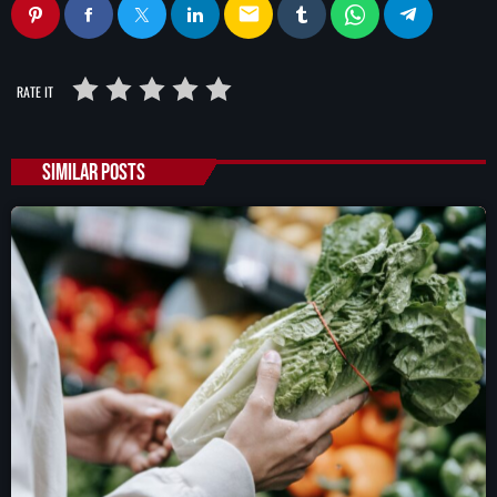
email
RATE IT
SIMILAR POSTS