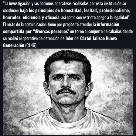
“La investigación y las acciones operativas realizadas por esta institución se
conducen
bajo los principios de honestidad, lealtad, profesionalismo,
honradez, eficiencia y eficacia
, así como con estricto apego a la legalidad”.
El resto de la comunicación tiene por propósito atender la
información
SEARCH
compartida por “diversas personas”
en torno al conjunto de cabañas donde
se realizó el operativo de detención del líder del
Cártel Jalisco Nueva
SEARCH
Generación
(CJNG).
NOTAS
Cofepris niega vínculo de lechugas con
ciclosporiasis en EE.UU.
Estados Unidos sanciona a cinco entidades y ocho
funcionarios del aparato militar cubano
México arrasa en los Juegos
Centroamericanos y del Caribe con 407