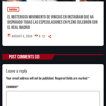
GENERAL
El misterioso movimiento de Vinícius en Instagram que ha
disparado todas las especulaciones en pleno culebrón con
el Real Madrid
today
AUGUST 6, 2026
8
POST COMMENTS (0)
Leave a reply
Your email address will not be published. Required fields are marked *
COMMENT*