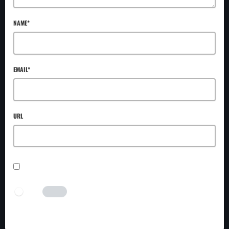
NAME*
EMAIL*
URL
SAVE MY NAME, EMAIL, AND WEBSITE IN THIS BROWSER FOR THE NEXT TIME I
COMMENT.
I AM HUMAN
Tick the switch to enable the submit button.