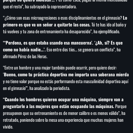
de FIFA
que el resto”, ha subrayado la copresentadora.
“¿Cómo son esas microagresiones o esos disciplinamientos en el gimnasio?
Lo
primero es que va un señor a quitarte las cosas.
Tú te has ido al baño y
tú vuelves y tu zona de entrenamiento ha desaparecido”, ha ejemplificado.
“‘Perdona, es que estaba usando esa mancuerna’. ‘¿Ah, sí? Es que
como no había nadie…’.
Eso entre dos tíos… se genera un conflicto”, ha
afirmado Pérez de las Heras.
“Entre un hombre y una mujer también puede ocurrir, pero quiere decir:
‘
Bueno, como tu práctica deportiva me importa una soberana mierda
y no tiene valor porque no estás performando esta masculinidad deportiva aquí
en el gimnasio'”, ha analizado la periodista.
“Cuando los hombres quieren ocupar una máquina, siempre van a
preguntarle a las mujeres que están ocupando las máquinas.
Porque
presuponen que su entrenamiento es de menor calibre o es menos válido”, ha
retratado, poniendo sobre la mesa una experiencia que muchas mujeres han
vivido.