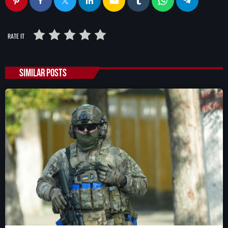
email
RATE IT
SIMILAR POSTS