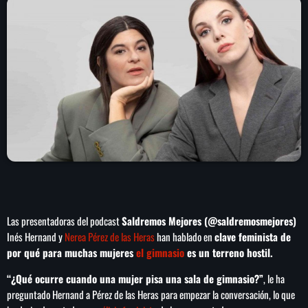
play_arrow
LA CAMPESINA 104.5 FM
play_arrow
LA CAMPESINA GEORGIA
INICIO
NOTAS
PROGRAMACIÓN
keyboard_arrow_down
Las presentadoras del podcast
Saldremos Mejores (@saldremosmejores)
LOCUCIÓN (TALENTO AL AIRE)
COMUNÍCATE
Inés Hernand y
Nerea Pérez de las Heras
han hablado en
clave feminista de
por qué para muchas mujeres
el gimnasio
es un terreno hostil.
RANKING
PUBLICIDAD
“¿Qué ocurre cuando una mujer pisa una sala de gimnasio?”
, le ha
preguntado Hernand a Pérez de las Heras para empezar la conversación, lo que
HISTORIA