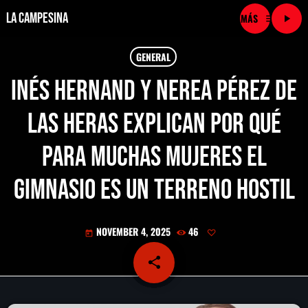
La Campesina
menu
play_arrow
close
GENERAL
Inés Hernand y Nerea Pérez de
play_arrow
LA CAMPESINA CADENA
las Heras explican por qué
play_arrow
LA CAMPESINA 101.9 FM
para muchas mujeres el
play_arrow
LA CAMPESINA 96.7 FM
gimnasio es un terreno hostil
play_arrow
LA CAMPESINA 106.3 FM
NOVEMBER 4, 2025
46
today
play_arrow
LA CAMPESINA 92.5 FM
share
email
play_arrow
LA CAMPESINA 107.9 FM