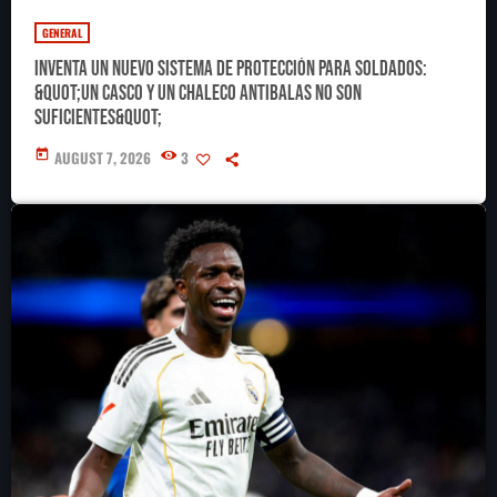
GENERAL
Inventa un nuevo sistema de protección para soldados:
&quot;Un casco y un chaleco antibalas no son
suficientes&quot;
today
AUGUST 7, 2026
3