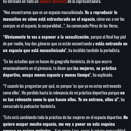
ha derivado en todo un
análisis feminista
de la copresentadora.
“Nos encontramos que es un espacio masculinizado.
Va a reproducir lo
masculino en cómo está estructurado en el espacio
, cómo vas a ver los
cuerpos en el espacio, la corporalidad…”, ha comenzado Pérez de las Heras.
SEARCH
“Obviamente te vas a exponer a la sexualización
, porque al final hay piel
SEARCH
de por medio, hay dos géneros que se están encontrando y
estás entrando en
un espacio que está masculinizado”
, ha incidido también la periodista.
NOTAS
“En los estudios que se hacen de geografía feminista, de lo que ocurre
emocionalmente en el gimnasio, te dicen que
las mujeres, su práctica
Importaciones de gas frenan soberanía
deportiva, ocupa menos espacio y menos tiempo”
, ha explicado.
energética de México: Comité científico
“Y cuando les preguntan por qué, es porque ‘es que yo no estoy entrenando
como ellos’. He perdido hasta la relevancia de mi práctica deportiva porque
no
Milei celebra ‘visita histórica’ del papa León
es tan relevante como lo que hacen ellos. Yo no entreno, ellos sí”
, ha
XIV en noviembre
censurado la podcaster feminista.
“Esto está cambiando toda la práctica de las mujeres en el espacio deportivo.
No
Federación Venezolana reafirma su apoyo a
quiero ocupar mucho espacio, me voy a poner en esta esquina
Infantino en medio de polémica comercial
porque no quiero molestar…
Y es como: Loca, pagas la misma mensualidad