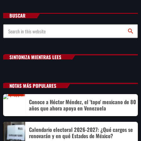
BUSCAR
search
SINTONIZA MIENTRAS LEES
NOTAS MÁS POPULARES
Conoce a Héctor Méndez, el 'topo' mexicano de 80
años que ahora apoya en Venezuela
Calendario electoral 2026-2027: ¿Qué cargos se
renovarán y en qué Estados de México?