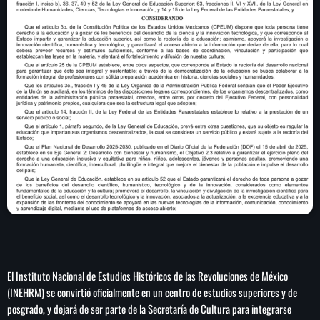
play_arrow
LA CAMPESINA 104.5 FM
play_arrow
LA CAMPESINA GEORGIA
INICIO
NOTAS
PROGRAMACIÓN
keyboard_arrow_down
LOCUCIÓN (TALENTO AL AIRE)
COMUNÍCATE
RANKING
PUBLICIDAD
El Instituto Nacional de Estudios Históricos de las Revoluciones de México
(INEHRM) se convirtió oficialmente en un centro de estudios superiores y de
posgrado, y dejará de ser parte de la
Secretaría de Cultura para integrarse
HISTORIA