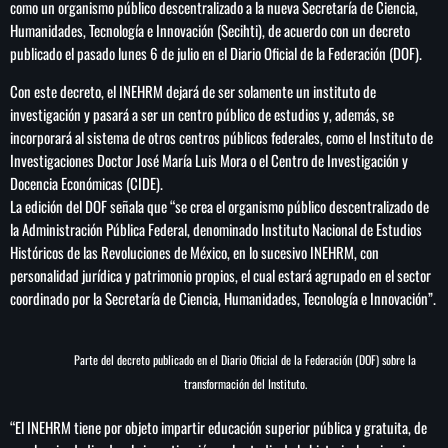
como un organismo público descentralizado a la nueva Secretaría de Ciencia,
Humanidades, Tecnología e Innovación (Secihti), de acuerdo con un decreto
publicado el pasado lunes 6 de julio en el Diario Oficial de la Federación (DOF).
Con este decreto, el INEHRM dejará de ser solamente un instituto de
SEARCH
investigación y pasará a ser un centro público de estudios y, además, se
SEARCH
incorporará al sistema de otros centros públicos federales, como el Instituto de
Investigaciones Doctor José María Luis Mora o el Centro de Investigación y
Docencia Económicas (CIDE).
NOTAS
La edición del DOF señala que “s
e crea el organismo público descentralizado de
la Administración Pública Federal,
denominado Instituto Nacional de Estudios
Cae primer detenido por robo a casa de
Históricos de las Revoluciones de México, en lo sucesivo
INEHRM
, con
Karely Ruiz
personalidad jurídica y patrimonio propios, el cual estará agrupado en el sector
coordinado por
la Secretaría de Ciencia, Humanidades, Tecnología e Innovación”.
Senado allana el nombramiento de Todd
Blanche como fiscal general de EE.UU.
Parte del decreto publicado en el Diario Oficial de la Federación (DOF) sobre la
transformación del Instituto.
Vinícius Jr renueva con en el Real Madrid
“
El
INEHRM
tiene por objeto impartir educación superior pública y gratuita, de
hasta 2032