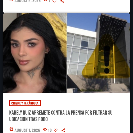
AUGUST 5, 2026
7
CHISME Y FARÁNDULA
Karely Ruiz arremete contra la prensa por filtrar su
ubicación tras robo
today
AUGUST 1, 2026
10