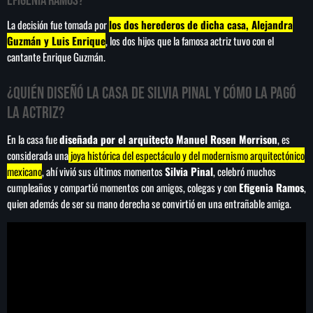
Efigenia Ramos?
La decisión fue tomada por
los dos herederos de dicha casa, Alejandra
Guzmán y Luis Enrique
, los dos hijos que la famosa actriz tuvo con el
cantante Enrique Guzmán.
SEARCH
¿Quién diseñó la casa de Silvia Pinal y cómo la pagó
SEARCH
la actriz?
NOTAS
En la casa fue
diseñada por el arquitecto Manuel Rosen Morrison
, es
considerada una
joya histórica del espectáculo y del modernismo arquitectónico
mexicano
, ahí vivió sus últimos momentos
Silvia Pinal
, celebró muchos
Vinculan a proceso a detenidas por presunto
despojo de inmueble en la Del Valle
cumpleaños y compartió momentos con amigos, colegas y con
Efigenia Ramos
,
quien además de ser su mano derecha se convirtió en una entrañable amiga.
Liderazgo de la ONU: América Latina expone
planes de reforma
México vs Panamá Sub-20: dónde ver y a
qué hora es el partido del Premundial de la