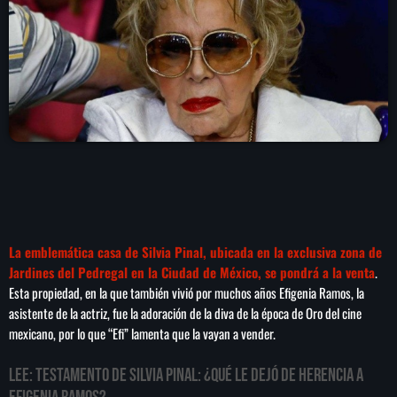
play_arrow
LA CAMPESINA 104.5 FM
play_arrow
LA CAMPESINA GEORGIA
INICIO
NOTAS
La emblemática casa de Silvia Pinal, ubicada en la exclusiva zona de
PROGRAMACIÓN
keyboard_arrow_down
Jardines del Pedregal en la Ciudad de México, se pondrá a la venta
.
Esta propiedad, en la que también vivió por muchos años Efigenia Ramos, la
LOCUCIÓN (TALENTO AL AIRE)
COMUNÍCATE
asistente de la actriz, fue la adoración de la diva de la época de Oro del cine
RANKING
mexicano, por lo que “Efi” lamenta que la vayan a vender.
PUBLICIDAD
LEE:
Testamento de Silvia Pinal: ¿Qué le dejó de herencia a
HISTORIA