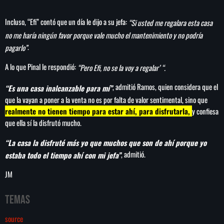
Incluso, “Efi” contó que un día le dijo a su jefa:
“Si usted me regalara esta casa
no me haría ningún favor porque vale mucho el mantenimiento y no podría
.
pagarlo”
A lo que Pinal le respondió:
“Pero Efi, no se la voy a regalar’ “.
, admitió Ramos, quien considera que el
“Es una casa inalcanzable para mí”
que la vayan a poner a la venta no es por falta de valor sentimental, sino que
realmente no tienen tiempo para estar ahí, para disfrutarla,
y confiesa
que ella sí la disfrutó mucho.
“La casa la disfruté más yo que muchos que son de ahí porque yo
, admitió.
estaba todo el tiempo ahí con mi jefa”
JM
Temas
source