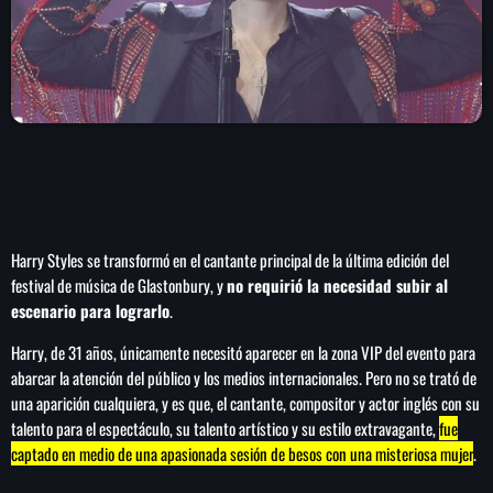
play_arrow
LA CAMPESINA 104.5 FM
play_arrow
LA CAMPESINA GEORGIA
INICIO
Harry Styles se transformó en el cantante principal de la última edición del
NOTAS
festival de música de Glastonbury, y
no requirió la necesidad subir al
escenario para lograrlo
.
PROGRAMACIÓN
keyboard_arrow_down
Harry, de 31 años, únicamente necesitó aparecer en la zona VIP del evento para
LOCUCIÓN (TALENTO AL AIRE)
COMUNÍCATE
abarcar la atención del público y los medios internacionales. Pero no se trató de
una aparición cualquiera, y es que, el cantante, compositor y actor inglés con su
RANKING
PUBLICIDAD
talento para el espectáculo, su talento artístico y su estilo extravagante,
fue
captado en medio de una apasionada sesión de besos con una misteriosa mujer
.
HISTORIA