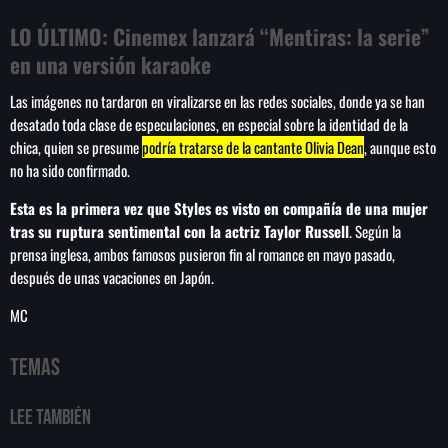
LO ÚLTIMO:
Cinemex lanzará “Mentiras: la serie”
en una versión karaoke
Las imágenes no tardaron en viralizarse en las redes sociales, donde ya se han
desatado toda clase de especulaciones, en especial sobre la identidad de la
chica, quien se presume
podría tratarse de la cantante Olivia Dean
, aunque esto
no ha sido confirmado.
Esta es la primera vez que Styles es visto en compañía de una mujer
tras su ruptura sentimental con la actriz Taylor Russell
. Según la
prensa inglesa, ambos famosos pusieron fin al romance en mayo pasado,
después de unas vacaciones en Japón.
MC
Temas
Lee También