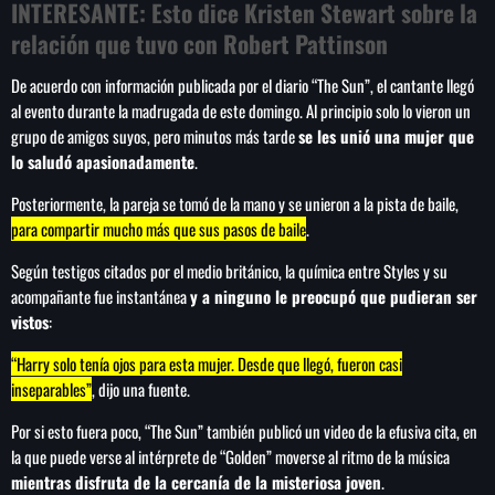
INTERESANTE:
Esto dice Kristen Stewart sobre la
relación que tuvo con Robert Pattinson
De acuerdo con información publicada por el diario “The Sun”, el cantante llegó
SEARCH
al evento durante la madrugada de este domingo. Al principio solo lo vieron un
grupo de amigos suyos, pero minutos más tarde
se les unió una mujer que
SEARCH
lo saludó apasionadamente
.
Posteriormente, la pareja se tomó de la mano y se unieron a la pista de baile,
NOTAS
para compartir mucho más que sus pasos de baile
.
Según testigos citados por el medio británico, la química entre Styles y su
Cae primer detenido por robo a casa de
Karely Ruiz
acompañante fue instantánea
y a ninguno le preocupó que pudieran ser
vistos
:
“Harry solo tenía ojos para esta mujer. Desde que llegó, fueron casi
Senado allana el nombramiento de Todd
inseparables”
, dijo una fuente.
Blanche como fiscal general de EE.UU.
Por si esto fuera poco, “The Sun” también publicó un video de la efusiva cita, en
la que puede verse al intérprete de “Golden” moverse al ritmo de la música
Vinícius Jr renueva con en el Real Madrid
mientras disfruta de la cercanía de la misteriosa joven
.
hasta 2032