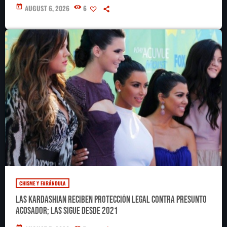
today
AUGUST 6, 2026
6
CHISME Y FARÁNDULA
Las Kardashian reciben protección legal contra presunto
acosador; las sigue desde 2021