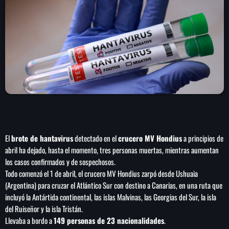
play_arrow
LA CAMPESINA 104.5 FM
play_arrow
LA CAMPESINA GEORGIA
INICIO
NOTAS
El
brote de hantavirus
detectado en el
crucero MV Hondius
a principios de
PROGRAMACIÓN
keyboard_arrow_down
abril ha dejado, hasta el momento, tres personas muertas, mientras aumentan
los casos confirmados y de sospechosos.
LOCUCIÓN (TALENTO AL AIRE)
COMUNÍCATE
Todo comenzó el 1 de abril, el crucero MV Hondius zarpó desde Ushuaia
(Argentina) para cruzar el Atlántico Sur con destino a Canarias, en una ruta que
RANKING
PUBLICIDAD
incluyó la Antártida continental, las islas Malvinas, las Georgias del Sur, la isla
del Ruiseñor y la isla Tristán.
Llevaba a bordo a
149 personas de 23 nacionalidades
.
HISTORIA