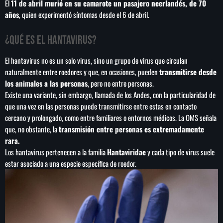
El
11 de abril murió en su camarote un pasajero neerlandés, de 70
años
, quien experimentó síntomas desde el 6 de abril.
¿Qué es el hantavirus?
SEARCH
El hantavirus no es un solo virus, sino un grupo de virus que circulan
SEARCH
naturalmente entre roedores y que, en ocasiones, pueden
transmitirse desde
los animales a las personas
, pero no entre personas.
Existe una variante, sin embargo, llamada de los Andes, con la particularidad de
NOTAS
que una vez en las personas puede transmitirse entre estas en contacto
cercano y prolongado, como entre familiares o entornos médicos. La OMS señala
Cofepris niega vínculo de lechugas con
que, no obstante, la
transmisión entre personas es extremadamente
ciclosporiasis en EE.UU.
rara.
Los hantavirus pertenecen a la familia
Hantaviridae
y cada tipo de virus suele
estar asociado a una especie específica de roedor.
Estados Unidos sanciona a cinco entidades y ocho
funcionarios del aparato militar cubano
México arrasa en los Juegos
Centroamericanos y del Caribe con 407