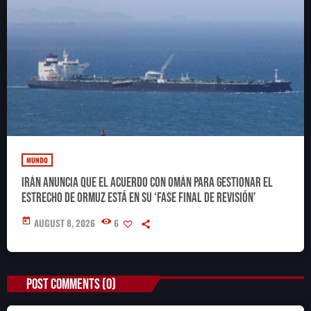
MUNDO
Irán anuncia que el acuerdo con Omán para gestionar el
estrecho de Ormuz está en su ‘fase final de revisión’
today
AUGUST 8, 2026
6
POST COMMENTS (0)