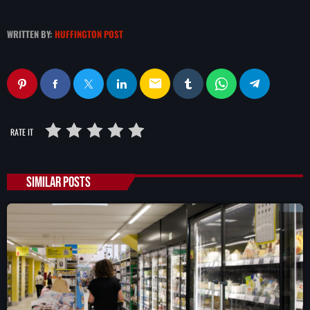
WRITTEN BY:
HUFFINGTON POST
email
RATE IT
SIMILAR POSTS