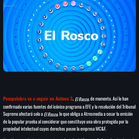
play_arrow
LA CAMPESINA 104.5 FM
play_arrow
LA CAMPESINA GEORGIA
INICIO
NOTAS
PROGRAMACIÓN
keyboard_arrow_down
Pasapalabra va a seguir en Antena 3
.
, de momento. Así lo han
El Rosco
LOCUCIÓN (TALENTO AL AIRE)
COMUNÍCATE
confirmado varias fuentes del icónico programa a EFE y la resolución del Tribunal
Supremo afectará solo a
, lo que obliga a Atresmedia a cesar la emisión
RANKING
El Rosco
PUBLICIDAD
de la popular prueba al considerar que constituye una obra protegida por la
propiedad intelectual cuyos derechos posee la empresa MC&F.
HISTORIA