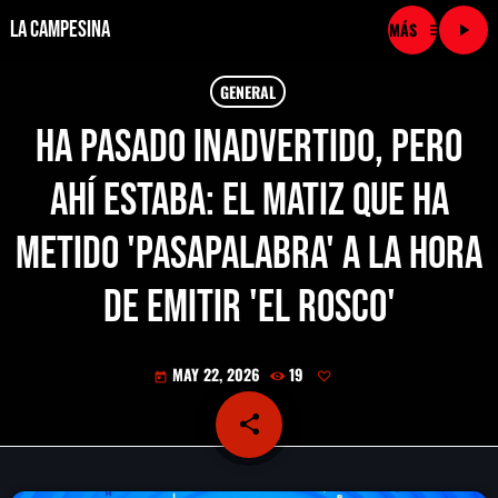
La Campesina
menu
play_arrow
close
GENERAL
Ha pasado inadvertido, pero
play_arrow
LA CAMPESINA CADENA
ahí estaba: el matiz que ha
play_arrow
LA CAMPESINA 101.9 FM
metido 'Pasapalabra' a la hora
play_arrow
LA CAMPESINA 96.7 FM
de emitir 'El Rosco'
play_arrow
LA CAMPESINA 106.3 FM
MAY 22, 2026
19
today
play_arrow
LA CAMPESINA 92.5 FM
share
email
play_arrow
LA CAMPESINA 107.9 FM