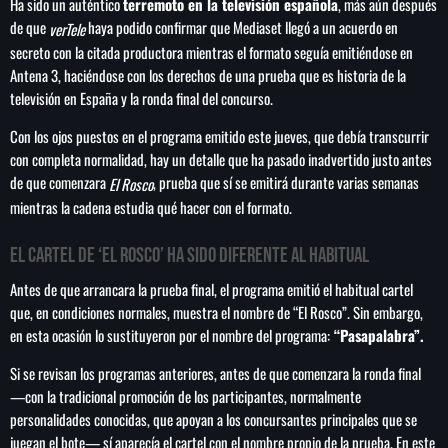
Ha sido un auténtico
terremoto en la televisión española
, más aún después
de que
haya podido confirmar que Mediaset llegó a un acuerdo en
verTele
secreto con la citada productora mientras el formato seguía emitiéndose en
Antena 3, haciéndose con los derechos de una prueba que es historia de la
televisión en España y la ronda final del concurso.
SEARCH
SEARCH
Con los ojos puestos en el programa emitido este jueves, que debía transcurrir
con completa normalidad, hay un detalle que ha pasado inadvertido justo antes
de que comenzara
, prueba que sí se emitirá durante varias semanas
El Rosco
NOTAS
mientras la cadena estudia qué hacer con el formato.
Cofepris niega vínculo de lechugas con
El cartel de ‘El Rosco’ ha sido diferente al habitual
ciclosporiasis en EE.UU.
Antes de que arrancara la prueba final, el programa emitió el habitual cartel
que, en condiciones normales, muestra el nombre de “El Rosco”. Sin embargo,
Estados Unidos sanciona a cinco entidades y ocho
en esta ocasión lo sustituyeron por el nombre del programa:
“Pasapalabra”.
funcionarios del aparato militar cubano
Si se revisan los programas anteriores, antes de que comenzara la ronda final
—con la tradicional promoción de los participantes, normalmente
México arrasa en los Juegos
personalidades conocidas, que apoyan a los concursantes principales que se
Centroamericanos y del Caribe con 407
juegan el bote— sí aparecía el cartel con el nombre propio de la prueba. En este