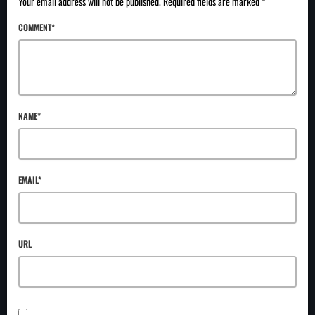
Your email address will not be published. Required fields are marked *
COMMENT*
NAME*
EMAIL*
URL
SAVE MY NAME, EMAIL, AND WEBSITE IN THIS BROWSER FOR THE NEXT TIME I