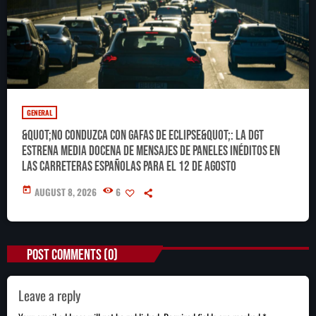
GENERAL
&quot;No conduzca con gafas de eclipse&quot;: la DGT
estrena media docena de mensajes de paneles inéditos en
las carreteras españolas para el 12 de agosto
today
AUGUST 8, 2026
6
POST COMMENTS (0)
Leave a reply