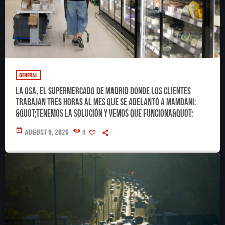
GENERAL
La Osa, el supermercado de Madrid donde los clientes
trabajan tres horas al mes que se adelantó a Mamdani:
&quot;Tenemos la solución y vemos que funciona&quot;
today
AUGUST 9, 2026
4