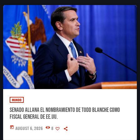
MUNDO
Senado allana el nombramiento de Todd Blanche como
fiscal general de EE.UU.
today
AUGUST 6, 2026
8