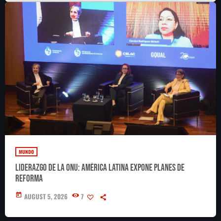
MUNDO
Liderazgo de la ONU: América Latina expone planes de
reforma
today
AUGUST 5, 2026
7