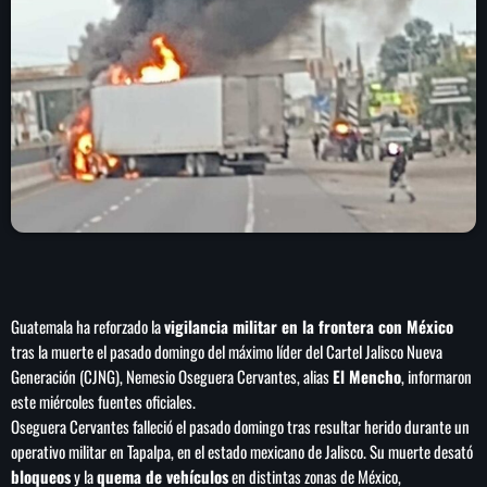
play_arrow
LA CAMPESINA 104.5 FM
play_arrow
LA CAMPESINA GEORGIA
INICIO
NOTAS
PROGRAMACIÓN
keyboard_arrow_down
Guatemala ha reforzado la
vigilancia militar en la frontera con México
tras la muerte el pasado domingo del máximo líder del Cartel Jalisco Nueva
LOCUCIÓN (TALENTO AL AIRE)
COMUNÍCATE
Generación (CJNG), Nemesio Oseguera Cervantes, alias
El Mencho
, informaron
RANKING
este miércoles fuentes oficiales.
PUBLICIDAD
Oseguera Cervantes falleció el pasado domingo tras resultar herido durante un
operativo militar en Tapalpa, en el estado mexicano de Jalisco. Su muerte desató
HISTORIA
bloqueos
y la
quema de vehículos
en distintas zonas de México,