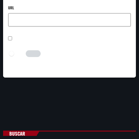
URL
SAVE MY NAME, EMAIL, AND WEBSITE IN THIS BROWSER FOR THE NEXT TIME I
COMMENT.
I AM HUMAN
Tick the switch to enable the submit button.
BUSCAR