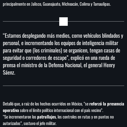
principalmente en Jalisco, Guanajuato, Michoacán, Colima y Tamaulipas.
SEARCH
“Estamos desplegando más medios, como vehículos blindados y
SEARCH
personal, e incrementando los equipos de inteligencia militar
para evitar que (los criminales) se organicen, tengan casas de
NOTAS
seguridad o corredores de escape”, explicó en una rueda de
prensa el ministro de la Defensa Nacional, el general Henry
Cae primer detenido por robo a casa de
Sáenz.
Karely Ruiz
Senado allana el nombramiento de Todd
Blanche como fiscal general de EE.UU.
Detalló que, a raíz de los hechos ocurridos en México, “se
reforzó la presencia
operativa
sobre el límite político internacional con el país vecino”.
“Se incrementaron los
patrullajes
, los controles en rutas y en puntos no
Vinícius Jr renueva con en el Real Madrid
autorizados”, sostuvo el jefe militar.
hasta 2032